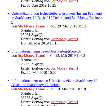
Letzter Beitrag
von
StarMoney Team1
Fr., 05. Apr 2019 16:25
Unterstützung von Echtzeitüberweisungen (Instant Payment)
in StarMoney 12 Basic / 12 Deluxe und StarMoney Business
9
von
StarMoney Team1
»
Do., 28. Mär 2019 15:11
0
Antworten
25931
Zugriffe
Letzter Beitrag
von
StarMoney Team1
Do., 28. Mär 2019 15:11
Informationen zum neuen Auswertungsbereich
von
StarMoney Team1
»
Fr., 22. Mär 2019 10:02
0
Antworten
28599
Zugriffe
Letzter Beitrag
von
StarMoney Team1
Fr., 22. Mär 2019 10:02
Informationen zur neuen Übersichtsseite in StarMoney 12
Basic und StarMoney 12 Deluxe
von
StarMoney Team1
»
Di., 19. Mär 2019 16:18
0
Antworten
33573
Zugriffe
Letzter Beitrag
von
StarMoney Team1