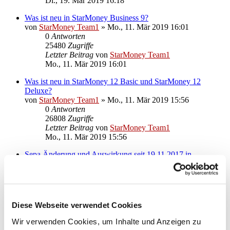
Di., 19. Mär 2019 16:18
Was ist neu in StarMoney Business 9?
von
StarMoney Team1
»
Mo., 11. Mär 2019 16:01
0
Antworten
25480
Zugriffe
Letzter Beitrag
von
StarMoney Team1
Mo., 11. Mär 2019 16:01
Was ist neu in StarMoney 12 Basic und StarMoney 12
Deluxe?
von
StarMoney Team1
»
Mo., 11. Mär 2019 15:56
0
Antworten
26808
Zugriffe
Letzter Beitrag
von
StarMoney Team1
Mo., 11. Mär 2019 15:56
Sepa Änderung und Auswirkung seit 19.11.2017 in
StarMoney 10, StarMoney Plus, StarMoney Business 7
von
StarMoney Team1
»
Mo., 20. Nov 2017 09:22
0
Antworten
28002
Zugriffe
Letzter Beitrag
von
StarMoney Team1
Diese Webseite verwendet Cookies
Mo., 20. Nov 2017 09:22
Wir verwenden Cookies, um Inhalte und Anzeigen zu
Neue Funktionen in StarMoney 11, StarMoney 11 Deluxe