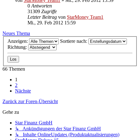
von
StarMoney Team1
»
Mi., 29. Feb 2012 15:59
0
Antworten
31309
Zugriffe
Letzter Beitrag
von
StarMoney Team1
Mi., 29. Feb 2012 15:59
Neues Thema
Anzeigen:
Sortiere nach:
Richtung:
66 Themen
1
2
Nächste
Zurück zur Foren-Übersicht
Gehe zu
Star Finanz GmbH
↳ Ankündigungen der Star Finanz GmbH
↳ Inhalte OnlineUpdates (Produktaktualisierungen)