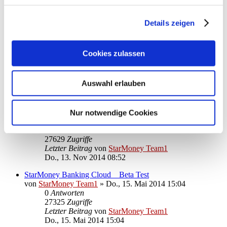
27163
Zugriffe
Letzter Beitrag
von
StarMoney Team1
Do., 08. Jan 2015 11:28
Details zeigen
BEHOBEN: Windows 8.1 (64bit): StarMoney startet nicht
mehr
Cookies zulassen
von
StarMoney Team1
»
Do., 13. Nov 2014 15:33
0
Antworten
26914
Zugriffe
Auswahl erlauben
Letzter Beitrag
von
StarMoney Team1
Do., 13. Nov 2014 15:33
Windows 8.1 (64bit): StarMoney startet nicht mehr
Nur notwendige Cookies
von
StarMoney Team1
»
Do., 13. Nov 2014 08:52
0
Antworten
27629
Zugriffe
Letzter Beitrag
von
StarMoney Team1
Do., 13. Nov 2014 08:52
StarMoney Banking Cloud _ Beta Test
von
StarMoney Team1
»
Do., 15. Mai 2014 15:04
0
Antworten
27325
Zugriffe
Letzter Beitrag
von
StarMoney Team1
Do., 15. Mai 2014 15:04