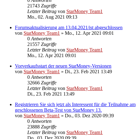
0
Antworten
21743
Zugriffe
Letzter Beitrag
von
StarMoney Team1
Mo., 02. Aug 2021 09:13
Forumsaktualisierung am 13.04.2021/ist abgeschlossen
von
StarMoney Team1
»
Mo., 12. Apr 2021 09:01
0
Antworten
21557
Zugriffe
Letzter Beitrag
von
StarMoney Team1
Mo., 12. Apr 2021 09:01
Vorverkaufsstart der neuen StarMoney-Versionen
von
StarMoney Team1
»
Di., 23. Feb 2021 13:49
0
Antworten
32666
Zugriffe
Letzter Beitrag
von
StarMoney Team1
Di., 23. Feb 2021 13:49
Registrieren Sie sich jetzt als Interessent für die Teilnahme am
geschlossenen Beta-Test von StarMoney 13.
von
StarMoney Team1
»
Do., 03. Dez 2020 09:39
0
Antworten
23888
Zugriffe
Letzter Beitrag
von
StarMoney Team1
Do., 03. Dez 2020 09:39