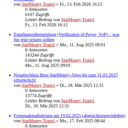
von
StarMoney Team1
»
Fr., 13. Feb 2026 16:12
0
Antworten
6107
Zugriffe
Letzter Beitrag
von
StarMoney Team1
Fr., 13. Feb 2026 16:12
Empfängerüberprüfung (Verification of Payee, VoP) – was
Sie jetzt wissen sollten
von
StarMoney Team1
»
Mo., 11. Aug 2025 09:01
0
Antworten
143244
Zugriffe
Letzter Beitrag
von
StarMoney Team1
Mo., 11. Aug 2025 09:01
Neuabschluss Ihres StarMoney-Abos bis zum 31.03.2025
erforderlich!
von
StarMoney Team1
»
Di., 18. Mär 2025 12:31
0
Antworten
13774
Zugriffe
Letzter Beitrag
von
StarMoney Team1
Di., 18. Mär 2025 12:31
Forumsaktualisierung am 19.02.2025 (abgeschlossen/erledigt)
von
StarMoney Team1
»
Mo., 17. Feb 2025 08:44
0
Antworten