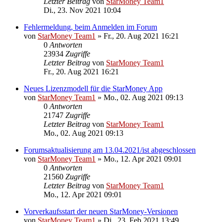
Letzter Beitrag
von
StarMoney Team1
Di., 23. Nov 2021 10:04
Fehlermeldung, beim Anmelden im Forum
von
StarMoney Team1
»
Fr., 20. Aug 2021 16:21
0
Antworten
23934
Zugriffe
Letzter Beitrag
von
StarMoney Team1
Fr., 20. Aug 2021 16:21
Neues Lizenzmodell für die StarMoney App
von
StarMoney Team1
»
Mo., 02. Aug 2021 09:13
0
Antworten
21747
Zugriffe
Letzter Beitrag
von
StarMoney Team1
Mo., 02. Aug 2021 09:13
Forumsaktualisierung am 13.04.2021/ist abgeschlossen
von
StarMoney Team1
»
Mo., 12. Apr 2021 09:01
0
Antworten
21560
Zugriffe
Letzter Beitrag
von
StarMoney Team1
Mo., 12. Apr 2021 09:01
Vorverkaufsstart der neuen StarMoney-Versionen
von
StarMoney Team1
»
Di., 23. Feb 2021 13:49