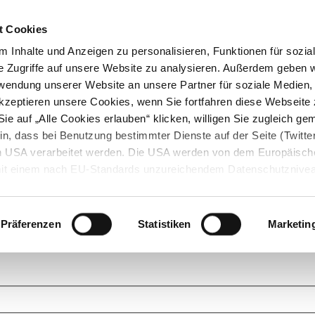
t Cookies
 Inhalte und Anzeigen zu personalisieren, Funktionen für sozia
e Zugriffe auf unsere Website zu analysieren. Außerdem geben w
rwendung unserer Website an unsere Partner für soziale Medien
akzeptieren unsere Cookies, wenn Sie fortfahren diese Webseite 
ie auf „Alle Cookies erlauben“ klicken, willigen Sie zugleich gem
in, dass bei Benutzung bestimmter Dienste auf der Seite (Twitte
den USA verarbeitet werden. Die USA werden von dem Europäisch
 mit einem nach EU-Standards unzureichendem Datenschutznive
tionen dazu finden Sie hier und in unseren Datenschutzrichtlinien
ukte. Das Grundprinzip der StarMoney Community ist dabei ganz einf
cks. Stellen Sie Ihre Fragen und helfen Sie mit Ihrem Wissen anderen w
Präferenzen
Statistiken
Marketin
upportanfragen zu unseren Produkten wenden Sie sich bitte an den
Star