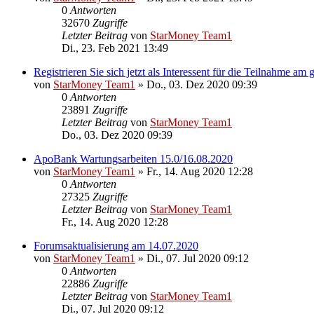
0
Antworten
32670
Zugriffe
Letzter Beitrag
von
StarMoney Team1
Di., 23. Feb 2021 13:49
Registrieren Sie sich jetzt als Interessent für die Teilnahme a
von
StarMoney Team1
»
Do., 03. Dez 2020 09:39
0
Antworten
23891
Zugriffe
Letzter Beitrag
von
StarMoney Team1
Do., 03. Dez 2020 09:39
ApoBank Wartungsarbeiten 15.0/16.08.2020
von
StarMoney Team1
»
Fr., 14. Aug 2020 12:28
0
Antworten
27325
Zugriffe
Letzter Beitrag
von
StarMoney Team1
Fr., 14. Aug 2020 12:28
Forumsaktualisierung am 14.07.2020
von
StarMoney Team1
»
Di., 07. Jul 2020 09:12
0
Antworten
22886
Zugriffe
Letzter Beitrag
von
StarMoney Team1
Di., 07. Jul 2020 09:12