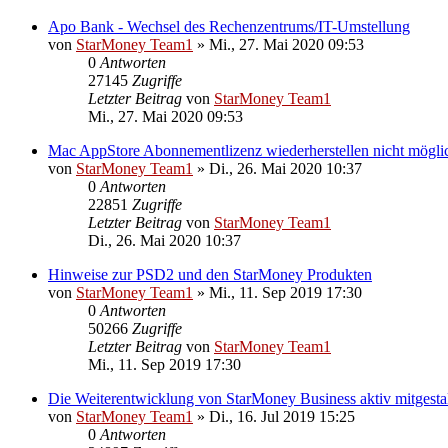
Apo Bank - Wechsel des Rechenzentrums/IT-Umstellung
von
StarMoney Team1
»
Mi., 27. Mai 2020 09:53
0
Antworten
27145
Zugriffe
Letzter Beitrag
von
StarMoney Team1
Mi., 27. Mai 2020 09:53
Mac AppStore Abonnementlizenz wiederherstellen nicht mögli
von
StarMoney Team1
»
Di., 26. Mai 2020 10:37
0
Antworten
22851
Zugriffe
Letzter Beitrag
von
StarMoney Team1
Di., 26. Mai 2020 10:37
Hinweise zur PSD2 und den StarMoney Produkten
von
StarMoney Team1
»
Mi., 11. Sep 2019 17:30
0
Antworten
50266
Zugriffe
Letzter Beitrag
von
StarMoney Team1
Mi., 11. Sep 2019 17:30
Die Weiterentwicklung von StarMoney Business aktiv mitgesta
von
StarMoney Team1
»
Di., 16. Jul 2019 15:25
0
Antworten