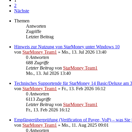
1
2
Nächste
Themen
Antworten
Zugriffe
Letzter Beitrag
Hinweis zur Nutzung von StarMoney unter Windows 10
von
StarMoney Team1
»
Mo., 13. Jul 2026 13:40
0
Antworten
688
Zugriffe
Letzter Beitrag
von
StarMoney Team1
Mo., 13. Jul 2026 13:40
Technisches Supportende für StarMoney 14 Basic/Deluxe am 
von
StarMoney Team1
»
Fr., 13. Feb 2026 16:12
0
Antworten
6113
Zugriffe
Letzter Beitrag
von
StarMoney Team1
Fr., 13. Feb 2026 16:12
Empfängerüberprüfung (Verification of Payee, VoP) – was Sie je
von
StarMoney Team1
»
Mo., 11. Aug 2025 09:01
0
Antworten