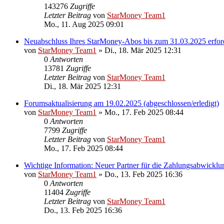
143276
Zugriffe
Letzter Beitrag
von
StarMoney Team1
Mo., 11. Aug 2025 09:01
Neuabschluss Ihres StarMoney-Abos bis zum 31.03.2025 erford
von
StarMoney Team1
»
Di., 18. Mär 2025 12:31
0
Antworten
13781
Zugriffe
Letzter Beitrag
von
StarMoney Team1
Di., 18. Mär 2025 12:31
Forumsaktualisierung am 19.02.2025 (abgeschlossen/erledigt)
von
StarMoney Team1
»
Mo., 17. Feb 2025 08:44
0
Antworten
7799
Zugriffe
Letzter Beitrag
von
StarMoney Team1
Mo., 17. Feb 2025 08:44
Wichtige Information: Neuer Partner für die Zahlungsabwicklu
von
StarMoney Team1
»
Do., 13. Feb 2025 16:36
0
Antworten
11404
Zugriffe
Letzter Beitrag
von
StarMoney Team1
Do., 13. Feb 2025 16:36