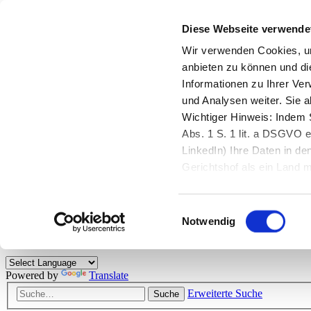
Diese Webseite verwende
Zurück zu StarMoney.de
Login Kundenbereich
Wir verwenden Cookies, um
anbieten zu können und di
Zurück zu StarMoney.de
Informationen zu Ihrer Ve
Login Kundenbereich
und Analysen weiter. Sie 
Zum Inhalt
Wichtiger Hinweis: Indem S
☰
Abs. 1 S. 1 lit. a DSGVO e
LinkedIn) Ihre Daten in 
Herzlich willkommen!
Gerichtshof als ein Land
eingeschätzt. Mehr Informa
Das StarMoney-Forum ist ein Diskussionsforum rund um unsere Prod
Einwilligungsauswahl
Kunden viele nützliche Hilfestellungen und interessante Tipps und Tri
Notwendig
Hinweise: Bitte beachten Sie unsere
Netiquette/Benimmregeln
. Bei S
Powered by
Translate
Erweiterte Suche
Suche