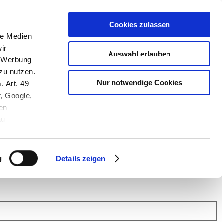
Cookies zulassen
le Medien
ir
Auswahl erlauben
, Werbung
zu nutzen.
Nur notwendige Cookies
. Art. 49
r, Google,
en
au
 (Link s.u.).
ach: Kunden helfen Kunden. Erfahren Sie im Austausch mit anderen
eiter.
g
Details zeigen
 Finanz Support
.