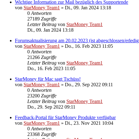
Wichtige Information zur Mail bezüglich des Supportende
von
StarMoney Team1
»
Di., 09. Jan 2024 13:18
0
Antworten
27189
Zugriffe
Letzter Beitrag
von
StarMoney Team1
Di., 09. Jan 2024 13:18
Forumsaktualisierung am 20.02.2023 (ist abgeschlossen/erledig
von
StarMoney Team1
»
Do., 16. Feb 2023 11:05
0
Antworten
21266
Zugriffe
Letzter Beitrag
von
StarMoney Team1
Do., 16. Feb 2023 11:05
StarMoney für Mac sagt Tschüss!
von
StarMoney Team1
»
Do., 29. Sep 2022 09:11
0
Antworten
23200
Zugriffe
Letzter Beitrag
von
StarMoney Team1
Do., 29. Sep 2022 09:11
Feedback-Portal für StarMoney Produkte verfügbar
von
StarMoney Team1
»
Di., 23. Nov 2021 10:04
0
Antworten
23368
Zugriffe