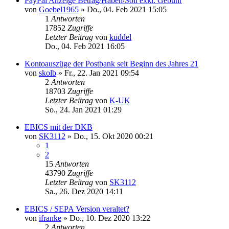
PayPal Anzeige Betrag/Haben/Soll exkl. Gebühr
von
Goebel1965
»
Do., 04. Feb 2021 15:05
1
Antworten
17852
Zugriffe
Letzter Beitrag
von
kuddel
Do., 04. Feb 2021 16:05
Kontoauszüge der Postbank seit Beginn des Jahres 21
von
skolb
»
Fr., 22. Jan 2021 09:54
2
Antworten
18703
Zugriffe
Letzter Beitrag
von
K-UK
So., 24. Jan 2021 01:29
EBICS mit der DKB
von
SK3112
»
Do., 15. Okt 2020 00:21
1
2
15
Antworten
43790
Zugriffe
Letzter Beitrag
von
SK3112
Sa., 26. Dez 2020 14:11
EBICS / SEPA Version veraltet?
von
ifranke
»
Do., 10. Dez 2020 13:22
2
Antworten