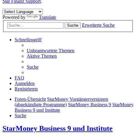
Star Finanz Support
.
Powered by
Translate
Erweiterte Suche
Suche
Schnellzugriff
Unbeantwortete Themen
Aktive Themen
Suche
FAQ
Anmelden
Registrieren
Foren-Übersicht
StarMoney Vorgängerversionen
(abgekündigte Programme)
StarMoney Business 9
StarMoney
Business 9 und Institute
Suche
StarMoney Business 9 und Institute