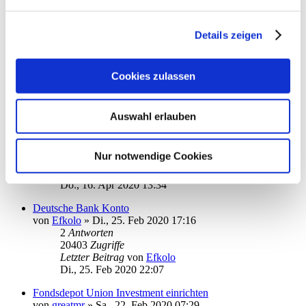
Letzter Beitrag
von
erftwalk
Do., 11. Jun 2020 07:15
Details zeigen
Installation Starmoney 9 Server/Client
von
RB_BCC
»
Di., 26. Mai 2020 17:21
3
Antworten
21039
Zugriffe
Cookies zulassen
Letzter Beitrag
von
moneymaus
Mi., 27. Mai 2020 08:03
Auswahl erlauben
Intraday Informationen Deutsche Bank
von
Anne B.
»
Do., 09. Apr 2020 15:38
3
Antworten
Nur notwendige Cookies
20556
Zugriffe
Letzter Beitrag
von
ottoager
Do., 16. Apr 2020 13:34
Deutsche Bank Konto
von
Efkolo
»
Di., 25. Feb 2020 17:16
2
Antworten
20403
Zugriffe
Letzter Beitrag
von
Efkolo
Di., 25. Feb 2020 22:07
Fondsdepot Union Investment einrichten
von
greatmr
»
Sa., 22. Feb 2020 07:29