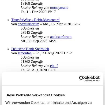
18168
Zugriffe
Letzter Beitrag
von
moneymaus
Fr., 11. Dez 2020 15:17
TransferWise - Debit-Mastercard
von
andxstarforum
»
Mo., 16. Mär 2020 15:37
6
Antworten
23945
Zugriffe
Letzter Beitrag
von
andxstarforum
Mi., 30. Sep 2020 14:21
Deutsche Bank Sparbuch
von
lemonfan
»
So., 23. Aug 2020 11:12
5
Antworten
21862
Zugriffe
Letzter Beitrag
von
ebi_f
Fr., 28. Aug 2020 13:50
Deutsche Bank Depot
von
frankne
»
Di., 18. Aug 2020 18:32
3
Antworten
19037
Zugriffe
Letzter Beitrag
von
moneymaus
Diese Webseite verwendet Cookies
Do., 20. Aug 2020 09:24
Wir verwenden Cookies, um Inhalte und Anzeigen zu