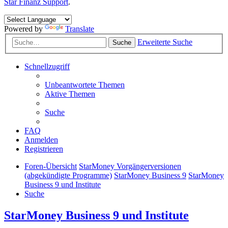
Star Finanz Support
.
Powered by
Translate
Erweiterte Suche
Suche
Schnellzugriff
Unbeantwortete Themen
Aktive Themen
Suche
FAQ
Anmelden
Registrieren
Foren-Übersicht
StarMoney Vorgängerversionen
(abgekündigte Programme)
StarMoney Business 9
StarMoney
Business 9 und Institute
Suche
StarMoney Business 9 und Institute