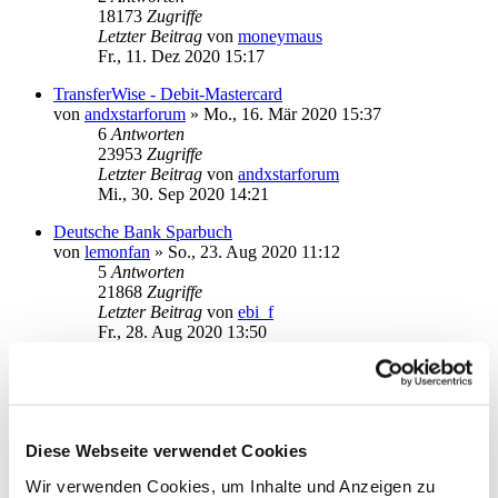
18173
Zugriffe
Letzter Beitrag
von
moneymaus
Fr., 11. Dez 2020 15:17
TransferWise - Debit-Mastercard
von
andxstarforum
»
Mo., 16. Mär 2020 15:37
6
Antworten
23953
Zugriffe
Letzter Beitrag
von
andxstarforum
Mi., 30. Sep 2020 14:21
Deutsche Bank Sparbuch
von
lemonfan
»
So., 23. Aug 2020 11:12
5
Antworten
21868
Zugriffe
Letzter Beitrag
von
ebi_f
Fr., 28. Aug 2020 13:50
Deutsche Bank Depot
von
frankne
»
Di., 18. Aug 2020 18:32
3
Antworten
19042
Zugriffe
Letzter Beitrag
von
moneymaus
Diese Webseite verwendet Cookies
Do., 20. Aug 2020 09:24
Wir verwenden Cookies, um Inhalte und Anzeigen zu