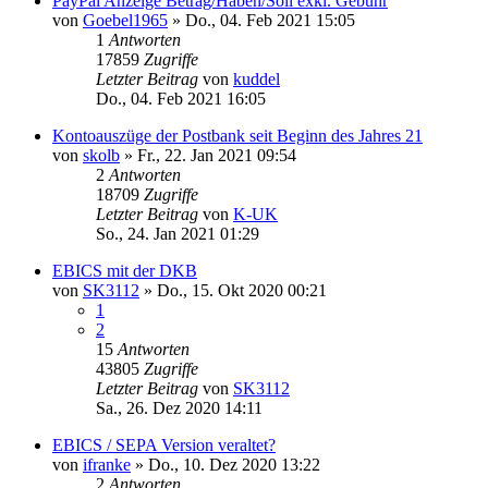
PayPal Anzeige Betrag/Haben/Soll exkl. Gebühr
von
Goebel1965
»
Do., 04. Feb 2021 15:05
1
Antworten
17859
Zugriffe
Letzter Beitrag
von
kuddel
Do., 04. Feb 2021 16:05
Kontoauszüge der Postbank seit Beginn des Jahres 21
von
skolb
»
Fr., 22. Jan 2021 09:54
2
Antworten
18709
Zugriffe
Letzter Beitrag
von
K-UK
So., 24. Jan 2021 01:29
EBICS mit der DKB
von
SK3112
»
Do., 15. Okt 2020 00:21
1
2
15
Antworten
43805
Zugriffe
Letzter Beitrag
von
SK3112
Sa., 26. Dez 2020 14:11
EBICS / SEPA Version veraltet?
von
ifranke
»
Do., 10. Dez 2020 13:22
2
Antworten