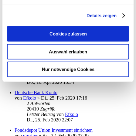
Letzter Beitrag
von
erftwalk
Do., 11. Jun 2020 07:15
Details zeigen
Installation Starmoney 9 Server/Client
von
RB_BCC
»
Di., 26. Mai 2020 17:21
3
Antworten
21043
Zugriffe
Cookies zulassen
Letzter Beitrag
von
moneymaus
Mi., 27. Mai 2020 08:03
Auswahl erlauben
Intraday Informationen Deutsche Bank
von
Anne B.
»
Do., 09. Apr 2020 15:38
3
Antworten
Nur notwendige Cookies
20563
Zugriffe
Letzter Beitrag
von
ottoager
Do., 16. Apr 2020 13:34
Deutsche Bank Konto
von
Efkolo
»
Di., 25. Feb 2020 17:16
2
Antworten
20410
Zugriffe
Letzter Beitrag
von
Efkolo
Di., 25. Feb 2020 22:07
Fondsdepot Union Investment einrichten
von
greatmr
»
Sa., 22. Feb 2020 07:29