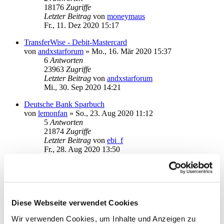
18176
Zugriffe
Letzter Beitrag
von
moneymaus
Fr., 11. Dez 2020 15:17
TransferWise - Debit-Mastercard
von
andxstarforum
»
Mo., 16. Mär 2020 15:37
6
Antworten
23963
Zugriffe
Letzter Beitrag
von
andxstarforum
Mi., 30. Sep 2020 14:21
Deutsche Bank Sparbuch
von
lemonfan
»
So., 23. Aug 2020 11:12
5
Antworten
21874
Zugriffe
Letzter Beitrag
von
ebi_f
Fr., 28. Aug 2020 13:50
Deutsche Bank Depot
von
frankne
»
Di., 18. Aug 2020 18:32
3
Antworten
19047
Zugriffe
Letzter Beitrag
von
moneymaus
Diese Webseite verwendet Cookies
Do., 20. Aug 2020 09:24
Wir verwenden Cookies, um Inhalte und Anzeigen zu