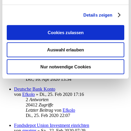
Letzter Beitrag
von
erftwalk
Do., 11. Jun 2020 07:15
Details zeigen
Installation Starmoney 9 Server/Client
von
RB_BCC
»
Di., 26. Mai 2020 17:21
3
Antworten
21046
Zugriffe
Cookies zulassen
Letzter Beitrag
von
moneymaus
Mi., 27. Mai 2020 08:03
Auswahl erlauben
Intraday Informationen Deutsche Bank
von
Anne B.
»
Do., 09. Apr 2020 15:38
3
Antworten
Nur notwendige Cookies
20568
Zugriffe
Letzter Beitrag
von
ottoager
Do., 16. Apr 2020 13:34
Deutsche Bank Konto
von
Efkolo
»
Di., 25. Feb 2020 17:16
2
Antworten
20412
Zugriffe
Letzter Beitrag
von
Efkolo
Di., 25. Feb 2020 22:07
Fondsdepot Union Investment einrichten
von
greatmr
»
Sa., 22. Feb 2020 07:29