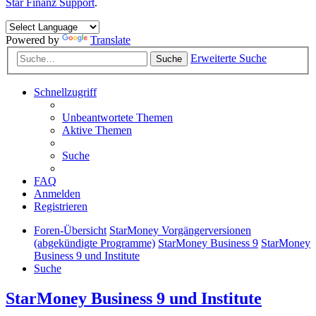
Star Finanz Support
.
Powered by
Translate
Erweiterte Suche
Suche
Schnellzugriff
Unbeantwortete Themen
Aktive Themen
Suche
FAQ
Anmelden
Registrieren
Foren-Übersicht
StarMoney Vorgängerversionen
(abgekündigte Programme)
StarMoney Business 9
StarMoney
Business 9 und Institute
Suche
StarMoney Business 9 und Institute