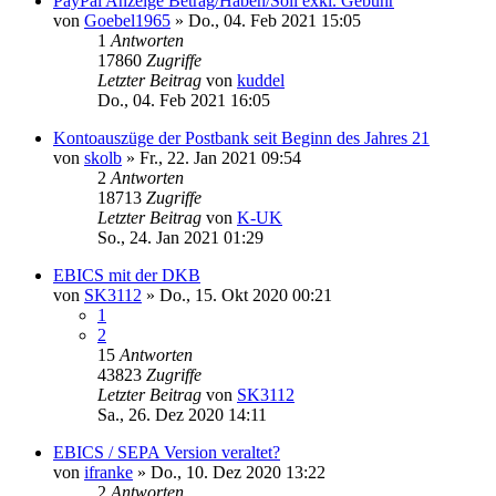
PayPal Anzeige Betrag/Haben/Soll exkl. Gebühr
von
Goebel1965
»
Do., 04. Feb 2021 15:05
1
Antworten
17860
Zugriffe
Letzter Beitrag
von
kuddel
Do., 04. Feb 2021 16:05
Kontoauszüge der Postbank seit Beginn des Jahres 21
von
skolb
»
Fr., 22. Jan 2021 09:54
2
Antworten
18713
Zugriffe
Letzter Beitrag
von
K-UK
So., 24. Jan 2021 01:29
EBICS mit der DKB
von
SK3112
»
Do., 15. Okt 2020 00:21
1
2
15
Antworten
43823
Zugriffe
Letzter Beitrag
von
SK3112
Sa., 26. Dez 2020 14:11
EBICS / SEPA Version veraltet?
von
ifranke
»
Do., 10. Dez 2020 13:22
2
Antworten