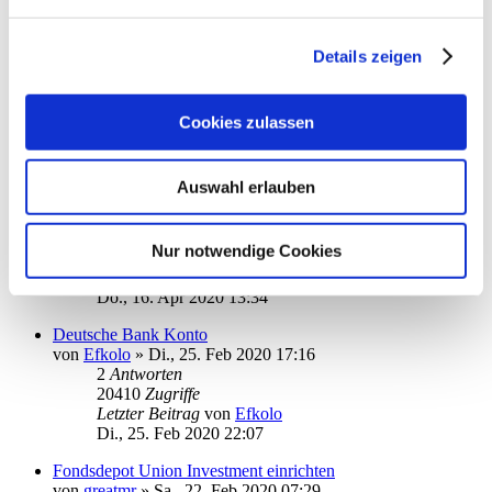
Letzter Beitrag
von
erftwalk
Do., 11. Jun 2020 07:15
Details zeigen
Installation Starmoney 9 Server/Client
von
RB_BCC
»
Di., 26. Mai 2020 17:21
3
Antworten
21043
Zugriffe
Cookies zulassen
Letzter Beitrag
von
moneymaus
Mi., 27. Mai 2020 08:03
Auswahl erlauben
Intraday Informationen Deutsche Bank
von
Anne B.
»
Do., 09. Apr 2020 15:38
3
Antworten
Nur notwendige Cookies
20563
Zugriffe
Letzter Beitrag
von
ottoager
Do., 16. Apr 2020 13:34
Deutsche Bank Konto
von
Efkolo
»
Di., 25. Feb 2020 17:16
2
Antworten
20410
Zugriffe
Letzter Beitrag
von
Efkolo
Di., 25. Feb 2020 22:07
Fondsdepot Union Investment einrichten
von
greatmr
»
Sa., 22. Feb 2020 07:29