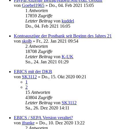
PayPal Anzeige Betrag/Haben/Soll exkl. Gebühr
von
Goebel1965
»
Do., 04. Feb 2021 15:05
1
Antworten
17859
Zugriffe
Letzter Beitrag
von
kuddel
Do., 04. Feb 2021 16:05
Kontoauszüge der Postbank seit Beginn des Jahres 21
von
skolb
»
Fr., 22. Jan 2021 09:54
2
Antworten
18708
Zugriffe
Letzter Beitrag
von
K-UK
So., 24. Jan 2021 01:29
EBICS mit der DKB
von
SK3112
»
Do., 15. Okt 2020 00:21
1
2
15
Antworten
43804
Zugriffe
Letzter Beitrag
von
SK3112
Sa., 26. Dez 2020 14:11
EBICS / SEPA Version veraltet?
von
ifranke
»
Do., 10. Dez 2020 13:22
2
Antworten