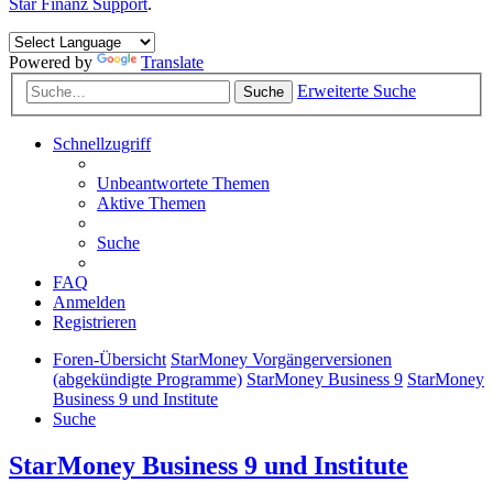
Star Finanz Support
.
Powered by
Translate
Erweiterte Suche
Suche
Schnellzugriff
Unbeantwortete Themen
Aktive Themen
Suche
FAQ
Anmelden
Registrieren
Foren-Übersicht
StarMoney Vorgängerversionen
(abgekündigte Programme)
StarMoney Business 9
StarMoney
Business 9 und Institute
Suche
StarMoney Business 9 und Institute