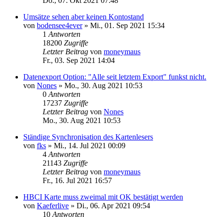
Do., 07. Okt 2021 07:48
Umsätze sehen aber keinen Kontostand
von
bodensee4ever
»
Mi., 01. Sep 2021 15:34
1
Antworten
18200
Zugriffe
Letzter Beitrag
von
moneymaus
Fr., 03. Sep 2021 14:04
Datenexport Option: "Alle seit letztem Export" funkst nicht.
von
Nones
»
Mo., 30. Aug 2021 10:53
0
Antworten
17237
Zugriffe
Letzter Beitrag
von
Nones
Mo., 30. Aug 2021 10:53
Ständige Synchronisation des Kartenlesers
von
fks
»
Mi., 14. Jul 2021 00:09
4
Antworten
21143
Zugriffe
Letzter Beitrag
von
moneymaus
Fr., 16. Jul 2021 16:57
HBCI Karte muss zweimal mit OK bestätigt werden
von
Kaeferlive
»
Di., 06. Apr 2021 09:54
10
Antworten