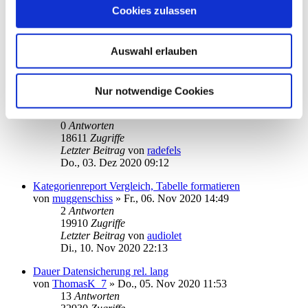
Cookies zulassen
Starmoney und Steuertipps
von
FamTap
»
Do., 03. Dez 2020 13:37
2
Antworten
Auswahl erlauben
19422
Zugriffe
Letzter Beitrag
von
FamTap
Fr., 04. Dez 2020 12:55
Nur notwendige Cookies
Dark Mode
von
radefels
»
Do., 03. Dez 2020 09:12
0
Antworten
18611
Zugriffe
Letzter Beitrag
von
radefels
Do., 03. Dez 2020 09:12
Kategorienreport Vergleich, Tabelle formatieren
von
muggenschiss
»
Fr., 06. Nov 2020 14:49
2
Antworten
19910
Zugriffe
Letzter Beitrag
von
audiolet
Di., 10. Nov 2020 22:13
Dauer Datensicherung rel. lang
von
ThomasK_7
»
Do., 05. Nov 2020 11:53
13
Antworten