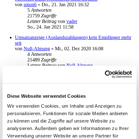
von
smon6
»
Do., 21. Jan 2021 16:32
5
Antworten
21759
Zugriffe
Letzter Beitrag
von
vader
So., 24. Jan 2021 11:58
Umsatzanzeige (Auslandszahlungen) kein Empfänger mehr
seit
von
Null-Ahnung
»
Mi., 02. Dez 2020 16:08
4
Antworten
21489
Zugriffe
Letzter Beitrag
von
Null-Ahnung
Sa., 23. Jan 2021 11:24
Sparkasse und Chip-TAN-Verfahren bei Massenvorgängen
von
Blackshadow
»
Fr., 22. Jan 2021 10:26
2
Antworten
Diese Webseite verwendet Cookies
19103
Zugriffe
Letzter Beitrag
von
audiolet
Wir verwenden Cookies, um Inhalte und Anzeigen zu
Fr., 22. Jan 2021 19:37
personalisieren, Funktionen für soziale Medien anbieten
Kontenlisten
zu können und die Zugriffe auf unsere Website zu
von
stroebelhv
»
Mi., 13. Jan 2021 14:50
analysieren. Außerdem geben wir Informationen zu Ihrer
3
Antworten
Verwendung unserer Website an unsere Partner für
20357
Zugriffe