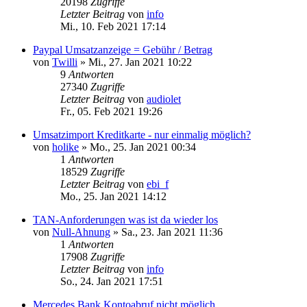
20198
Zugriffe
Letzter Beitrag
von
info
Mi., 10. Feb 2021 17:14
Paypal Umsatzanzeige = Gebühr / Betrag
von
Twilli
»
Mi., 27. Jan 2021 10:22
9
Antworten
27340
Zugriffe
Letzter Beitrag
von
audiolet
Fr., 05. Feb 2021 19:26
Umsatzimport Kreditkarte - nur einmalig möglich?
von
holike
»
Mo., 25. Jan 2021 00:34
1
Antworten
18529
Zugriffe
Letzter Beitrag
von
ebi_f
Mo., 25. Jan 2021 14:12
TAN-Anforderungen was ist da wieder los
von
Null-Ahnung
»
Sa., 23. Jan 2021 11:36
1
Antworten
17908
Zugriffe
Letzter Beitrag
von
info
So., 24. Jan 2021 17:51
Mercedes Bank Kontoabruf nicht möglich