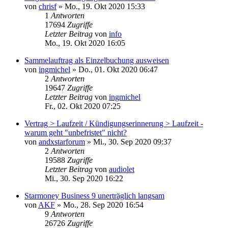
von
chrisf
»
Mo., 19. Okt 2020 15:33
1
Antworten
17694
Zugriffe
Letzter Beitrag
von
info
Mo., 19. Okt 2020 16:05
Sammelauftrag als Einzelbuchung ausweisen
von
ingmichel
»
Do., 01. Okt 2020 06:47
2
Antworten
19647
Zugriffe
Letzter Beitrag
von
ingmichel
Fr., 02. Okt 2020 07:25
Vertrag > Laufzeit / Kündigungserinnerung > Laufzeit -
warum geht "unbefristet" nicht?
von
andxstarforum
»
Mi., 30. Sep 2020 09:37
2
Antworten
19588
Zugriffe
Letzter Beitrag
von
audiolet
Mi., 30. Sep 2020 16:22
Starmoney Business 9 unerträglich langsam
von
AKF
»
Mo., 28. Sep 2020 16:54
9
Antworten
26726
Zugriffe