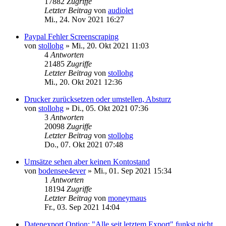
17882
Zugriffe
Letzter Beitrag
von
audiolet
Mi., 24. Nov 2021 16:27
Paypal Fehler Screenscraping
von
stollohg
»
Mi., 20. Okt 2021 11:03
4
Antworten
21485
Zugriffe
Letzter Beitrag
von
stollohg
Mi., 20. Okt 2021 12:36
Drucker zurücksetzen oder umstellen, Absturz
von
stollohg
»
Di., 05. Okt 2021 07:36
3
Antworten
20098
Zugriffe
Letzter Beitrag
von
stollohg
Do., 07. Okt 2021 07:48
Umsätze sehen aber keinen Kontostand
von
bodensee4ever
»
Mi., 01. Sep 2021 15:34
1
Antworten
18194
Zugriffe
Letzter Beitrag
von
moneymaus
Fr., 03. Sep 2021 14:04
Datenexport Option: "Alle seit letztem Export" funkst nicht.