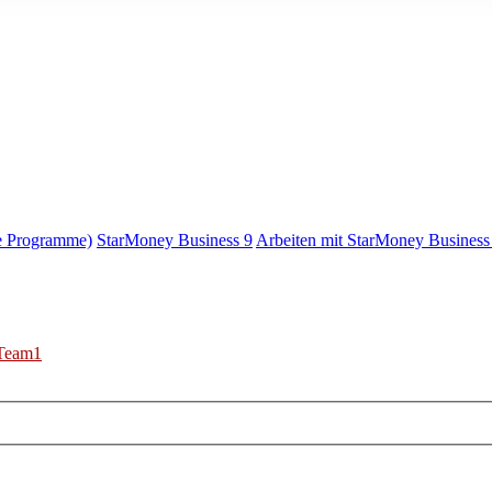
e Programme)
StarMoney Business 9
Arbeiten mit StarMoney Business
Team1