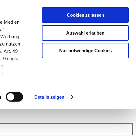
Cookies zulassen
le Medien
ir
Auswahl erlauben
, Werbung
zu nutzen.
Nur notwendige Cookies
. Art. 49
r, Google,
en
au
 (Link s.u.).
ach: Kunden helfen Kunden. Erfahren Sie im Austausch mit anderen
eiter.
g
Details zeigen
 Finanz Support
.