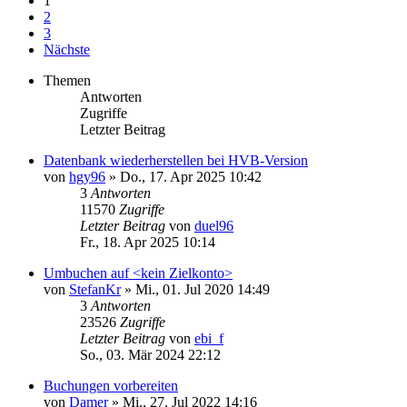
1
2
3
Nächste
Themen
Antworten
Zugriffe
Letzter Beitrag
Datenbank wiederherstellen bei HVB-Version
von
hgy96
»
Do., 17. Apr 2025 10:42
3
Antworten
11570
Zugriffe
Letzter Beitrag
von
duel96
Fr., 18. Apr 2025 10:14
Umbuchen auf <kein Zielkonto>
von
StefanKr
»
Mi., 01. Jul 2020 14:49
3
Antworten
23526
Zugriffe
Letzter Beitrag
von
ebi_f
So., 03. Mär 2024 22:12
Buchungen vorbereiten
von
Damer
»
Mi., 27. Jul 2022 14:16