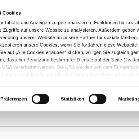
t Cookies
 Inhalte und Anzeigen zu personalisieren, Funktionen für sozia
e Zugriffe auf unsere Website zu analysieren. Außerdem geben w
rwendung unserer Website an unsere Partner für soziale Medien
akzeptieren unsere Cookies, wenn Sie fortfahren diese Webseite 
ie auf „Alle Cookies erlauben“ klicken, willigen Sie zugleich gem
in, dass bei Benutzung bestimmter Dienste auf der Seite (Twitte
den USA verarbeitet werden. Die USA werden von dem Europäisch
 mit einem nach EU-Standards unzureichendem Datenschutznive
tionen dazu finden Sie hier und in unseren Datenschutzrichtlinien
ukte. Das Grundprinzip der StarMoney Community ist dabei ganz einf
cks. Stellen Sie Ihre Fragen und helfen Sie mit Ihrem Wissen anderen w
Präferenzen
Statistiken
Marketin
upportanfragen zu unseren Produkten wenden Sie sich bitte an den
Star