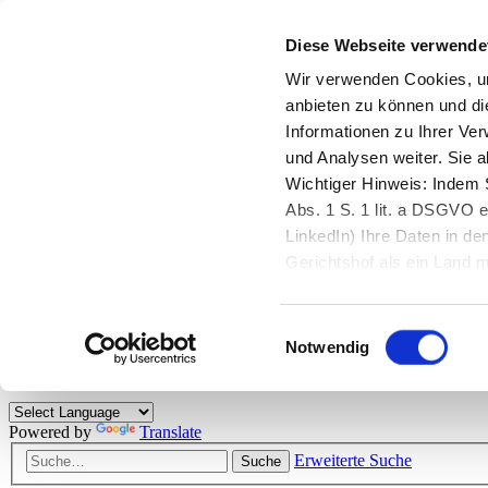
Diese Webseite verwende
Zurück zu StarMoney.de
Login Kundenbereich
Wir verwenden Cookies, um
anbieten zu können und di
Zurück zu StarMoney.de
Informationen zu Ihrer Ve
Login Kundenbereich
und Analysen weiter. Sie 
Zum Inhalt
Wichtiger Hinweis: Indem S
☰
Abs. 1 S. 1 lit. a DSGVO e
LinkedIn) Ihre Daten in 
Herzlich willkommen!
Gerichtshof als ein Land
eingeschätzt. Mehr Informa
Das StarMoney-Forum ist ein Diskussionsforum rund um unsere Prod
Einwilligungsauswahl
Kunden viele nützliche Hilfestellungen und interessante Tipps und Tri
Notwendig
Hinweise: Bitte beachten Sie unsere
Netiquette/Benimmregeln
. Bei S
Powered by
Translate
Erweiterte Suche
Suche