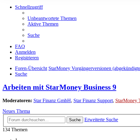
Schnellzugriff
Unbeantwortete Themen
Aktive Themen
Suche
FAQ
Anmelden
Registrieren
Foren-Übersicht
StarMoney Vorgängerversionen (abgekündigt
Suche
Arbeiten mit StarMoney Business 9
Moderatoren:
Star Finanz GmbH
,
Star Finanz Support
,
StarMoney 
Neues Thema
Erweiterte Suche
Suche
134 Themen