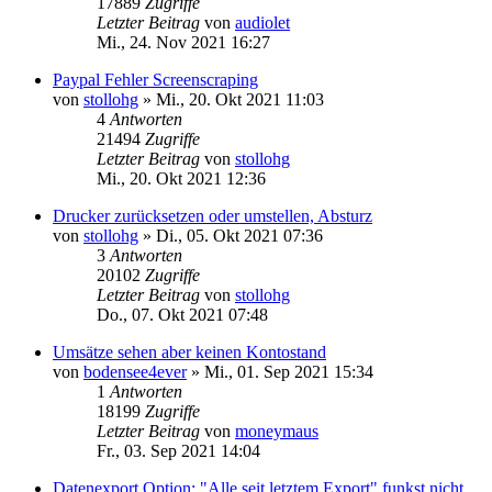
17889
Zugriffe
Letzter Beitrag
von
audiolet
Mi., 24. Nov 2021 16:27
Paypal Fehler Screenscraping
von
stollohg
»
Mi., 20. Okt 2021 11:03
4
Antworten
21494
Zugriffe
Letzter Beitrag
von
stollohg
Mi., 20. Okt 2021 12:36
Drucker zurücksetzen oder umstellen, Absturz
von
stollohg
»
Di., 05. Okt 2021 07:36
3
Antworten
20102
Zugriffe
Letzter Beitrag
von
stollohg
Do., 07. Okt 2021 07:48
Umsätze sehen aber keinen Kontostand
von
bodensee4ever
»
Mi., 01. Sep 2021 15:34
1
Antworten
18199
Zugriffe
Letzter Beitrag
von
moneymaus
Fr., 03. Sep 2021 14:04
Datenexport Option: "Alle seit letztem Export" funkst nicht.