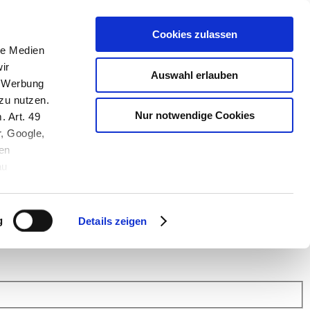
Cookies zulassen
le Medien
ir
Auswahl erlauben
, Werbung
zu nutzen.
Nur notwendige Cookies
. Art. 49
r, Google,
en
au
 (Link s.u.).
ach: Kunden helfen Kunden. Erfahren Sie im Austausch mit anderen
eiter.
g
Details zeigen
 Finanz Support
.