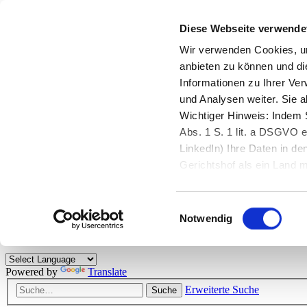
Diese Webseite verwende
Zurück zu StarMoney.de
Login Kundenbereich
Wir verwenden Cookies, um
anbieten zu können und di
Zurück zu StarMoney.de
Informationen zu Ihrer Ve
Login Kundenbereich
und Analysen weiter. Sie 
Zum Inhalt
Wichtiger Hinweis: Indem S
☰
Abs. 1 S. 1 lit. a DSGVO e
LinkedIn) Ihre Daten in 
Herzlich willkommen!
Gerichtshof als ein Land
eingeschätzt. Mehr Informa
Das StarMoney-Forum ist ein Diskussionsforum rund um unsere Prod
Einwilligungsauswahl
Kunden viele nützliche Hilfestellungen und interessante Tipps und Tri
Notwendig
Hinweise: Bitte beachten Sie unsere
Netiquette/Benimmregeln
. Bei S
Powered by
Translate
Erweiterte Suche
Suche