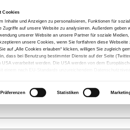
t Cookies
 Inhalte und Anzeigen zu personalisieren, Funktionen für sozia
e Zugriffe auf unsere Website zu analysieren. Außerdem geben w
rwendung unserer Website an unsere Partner für soziale Medien
akzeptieren unsere Cookies, wenn Sie fortfahren diese Webseite 
ie auf „Alle Cookies erlauben“ klicken, willigen Sie zugleich gem
in, dass bei Benutzung bestimmter Dienste auf der Seite (Twitte
den USA verarbeitet werden. Die USA werden von dem Europäisch
 mit einem nach EU-Standards unzureichendem Datenschutznive
tionen dazu finden Sie hier und in unseren Datenschutzrichtlinien
ukte. Das Grundprinzip der StarMoney Community ist dabei ganz einf
cks. Stellen Sie Ihre Fragen und helfen Sie mit Ihrem Wissen anderen w
Präferenzen
Statistiken
Marketin
upportanfragen zu unseren Produkten wenden Sie sich bitte an den
Star