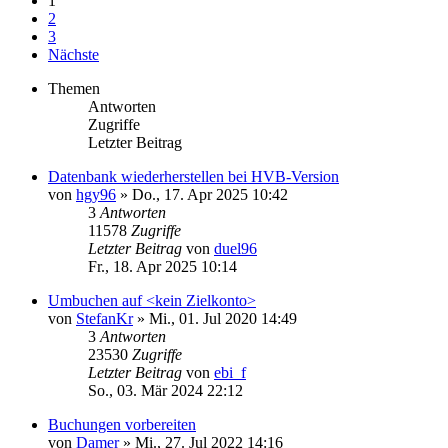
1
2
3
Nächste
Themen
Antworten
Zugriffe
Letzter Beitrag
Datenbank wiederherstellen bei HVB-Version
von
hgy96
»
Do., 17. Apr 2025 10:42
3
Antworten
11578
Zugriffe
Letzter Beitrag
von
duel96
Fr., 18. Apr 2025 10:14
Umbuchen auf <kein Zielkonto>
von
StefanKr
»
Mi., 01. Jul 2020 14:49
3
Antworten
23530
Zugriffe
Letzter Beitrag
von
ebi_f
So., 03. Mär 2024 22:12
Buchungen vorbereiten
von
Damer
»
Mi., 27. Jul 2022 14:16