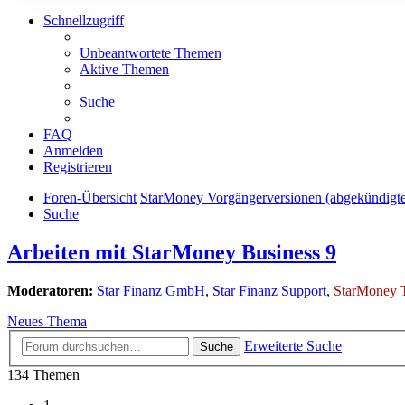
Schnellzugriff
Unbeantwortete Themen
Aktive Themen
Suche
FAQ
Anmelden
Registrieren
Foren-Übersicht
StarMoney Vorgängerversionen (abgekündigt
Suche
Arbeiten mit StarMoney Business 9
Moderatoren:
Star Finanz GmbH
,
Star Finanz Support
,
StarMoney 
Neues Thema
Erweiterte Suche
Suche
134 Themen