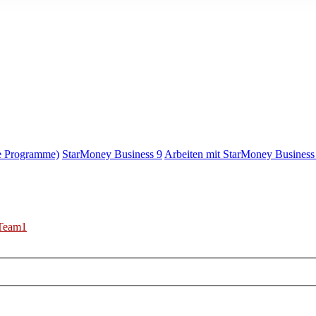
e Programme)
StarMoney Business 9
Arbeiten mit StarMoney Business
Team1