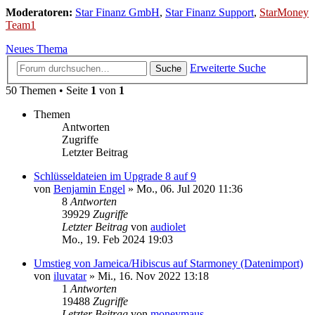
Moderatoren:
Star Finanz GmbH
,
Star Finanz Support
,
StarMoney
Team1
Neues Thema
Erweiterte Suche
Suche
50 Themen • Seite
1
von
1
Themen
Antworten
Zugriffe
Letzter Beitrag
Schlüsseldateien im Upgrade 8 auf 9
von
Benjamin Engel
»
Mo., 06. Jul 2020 11:36
8
Antworten
39929
Zugriffe
Letzter Beitrag
von
audiolet
Mo., 19. Feb 2024 19:03
Umstieg von Jameica/Hibiscus auf Starmoney (Datenimport)
von
iluvatar
»
Mi., 16. Nov 2022 13:18
1
Antworten
19488
Zugriffe
Letzter Beitrag
von
moneymaus