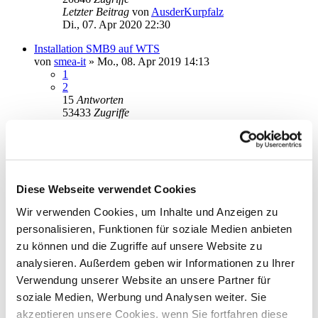
Letzter Beitrag
von
AusderKurpfalz
Di., 07. Apr 2020 22:30
Installation SMB9 auf WTS
von
smea-it
»
Mo., 08. Apr 2019 14:13
1
2
15
Antworten
53433
Zugriffe
Letzter Beitrag
von
derBiber
Mi., 01. Apr 2020 19:32
Löschung alter Starmoney Versionen nach Star Money 9
von
Malermeister
»
Do., 19. Mär 2020 12:11
1
Antworten
Diese Webseite verwendet Cookies
18693
Zugriffe
Wir verwenden Cookies, um Inhalte und Anzeigen zu
Letzter Beitrag
von
info
Do., 19. Mär 2020 12:37
personalisieren, Funktionen für soziale Medien anbieten
zu können und die Zugriffe auf unsere Website zu
app.old - Ordner löschen?
analysieren. Außerdem geben wir Informationen zu Ihrer
von
brucewillis53
»
Do., 30. Jan 2020 14:52
4
Antworten
Verwendung unserer Website an unsere Partner für
22594
Zugriffe
soziale Medien, Werbung und Analysen weiter. Sie
Letzter Beitrag
von
kuddel
akzeptieren unsere Cookies, wenn Sie fortfahren diese
Fr., 31. Jan 2020 19:25