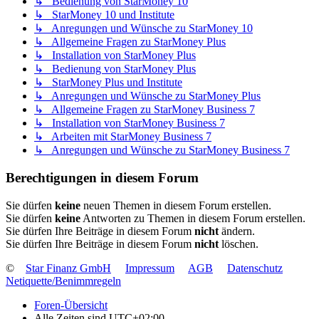
↳ Bedienung von StarMoney 10
↳ StarMoney 10 und Institute
↳ Anregungen und Wünsche zu StarMoney 10
↳ Allgemeine Fragen zu StarMoney Plus
↳ Installation von StarMoney Plus
↳ Bedienung von StarMoney Plus
↳ StarMoney Plus und Institute
↳ Anregungen und Wünsche zu StarMoney Plus
↳ Allgemeine Fragen zu StarMoney Business 7
↳ Installation von StarMoney Business 7
↳ Arbeiten mit StarMoney Business 7
↳ Anregungen und Wünsche zu StarMoney Business 7
Berechtigungen in diesem Forum
Sie dürfen
keine
neuen Themen in diesem Forum erstellen.
Sie dürfen
keine
Antworten zu Themen in diesem Forum erstellen.
Sie dürfen Ihre Beiträge in diesem Forum
nicht
ändern.
Sie dürfen Ihre Beiträge in diesem Forum
nicht
löschen.
©
Star Finanz GmbH
Impressum
AGB
Datenschutz
Netiquette/Benimmregeln
Foren-Übersicht
Alle Zeiten sind
UTC+02:00