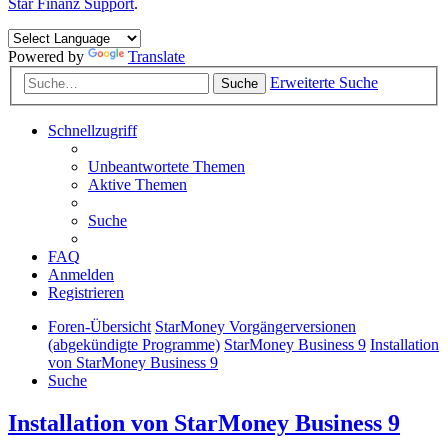
Star Finanz Support
.
Powered by
Translate
Erweiterte Suche
Suche
Schnellzugriff
Unbeantwortete Themen
Aktive Themen
Suche
FAQ
Anmelden
Registrieren
Foren-Übersicht
StarMoney Vorgängerversionen
(abgekündigte Programme)
StarMoney Business 9
Installation
von StarMoney Business 9
Suche
Installation von StarMoney Business 9