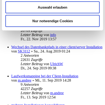
22541
Zugriffe
Letzter Beitrag
von
audiolet
Auswahl erlauben
Fr., 06. Dez 2019 18:04
Windows XP, welche höchste Business Version ?
Nur notwendige Cookies
von
marion
»
Fr., 22. Nov 2019 13:01
2
Antworten
20709
Zugriffe
Letzter Beitrag
von
info
Fr., 22. Nov 2019 13:57
Wechsel des Datenbankpfads in einer client/server Installation
von
SK3112
»
Sa., 24. Aug 2019 01:24
2
Antworten
22631
Zugriffe
Letzter Beitrag
von
UlrichW
Di., 24. Sep 2019 09:38
Laufwerksmapping bei der Client-Installation
von
m.andree
»
Mi., 11. Sep 2019 14:28
9
Antworten
42257
Zugriffe
Letzter Beitrag
von
m.andree
Fr., 13. Sep 2019 12:54