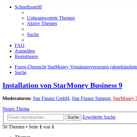
Schnellzugriff
Unbeantwortete Themen
Aktive Themen
Suche
FAQ
Anmelden
Registrieren
Foren-Übersicht
StarMoney Vorgängerversionen (abgekündigt
Suche
Installation von StarMoney Business 9
Moderatoren:
Star Finanz GmbH
,
Star Finanz Support
,
StarMoney 
Neues Thema
Erweiterte Suche
Suche
50 Themen • Seite
1
von
1