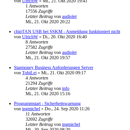
von
UlrichW
»
Mi., 21. Okt 2020 19:41
1
Antworten
17556
Zugriffe
Letzter Beitrag
von
audiolet
Mi., 21. Okt 2020 20:22
chipTAN USB bei SSKM - Anmeldung funktioniert nicht
von
UlrichW
»
Di., 20. Okt 2020 16:40
8
Antworten
27582
Zugriffe
Letzter Beitrag
von
audiolet
Mi., 21. Okt 2020 19:57
Starmoney Business Anforderungen Server
von
TobiLei
»
Mi., 21. Okt 2020 09:17
4
Antworten
21294
Zugriffe
Letzter Beitrag
von
info
Mi., 21. Okt 2020 15:16
Programmstart - Sicherheitswarnung
von
ingmichel
»
Do., 24. Sep 2020 11:26
11
Antworten
32692
Zugriffe
Letzter Beitrag
von
ingmichel
Mi., 30. Sep 2020 08:20