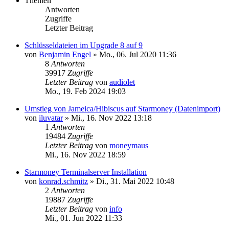
Themen
Antworten
Zugriffe
Letzter Beitrag
Schlüsseldateien im Upgrade 8 auf 9
von
Benjamin Engel
»
Mo., 06. Jul 2020 11:36
8
Antworten
39917
Zugriffe
Letzter Beitrag
von
audiolet
Mo., 19. Feb 2024 19:03
Umstieg von Jameica/Hibiscus auf Starmoney (Datenimport)
von
iluvatar
»
Mi., 16. Nov 2022 13:18
1
Antworten
19484
Zugriffe
Letzter Beitrag
von
moneymaus
Mi., 16. Nov 2022 18:59
Starmoney Terminalserver Installation
von
konrad.schmitz
»
Di., 31. Mai 2022 10:48
2
Antworten
19887
Zugriffe
Letzter Beitrag
von
info
Mi., 01. Jun 2022 11:33