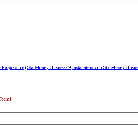
e Programme)
StarMoney Business 9
Installation von StarMoney Busin
Team1