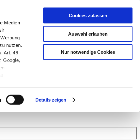
Cookies zulassen
le Medien
ir
Auswahl erlauben
, Werbung
zu nutzen.
Nur notwendige Cookies
. Art. 49
r, Google,
en
au
 (Link s.u.).
ach: Kunden helfen Kunden. Erfahren Sie im Austausch mit anderen
eiter.
g
Details zeigen
 Finanz Support
.