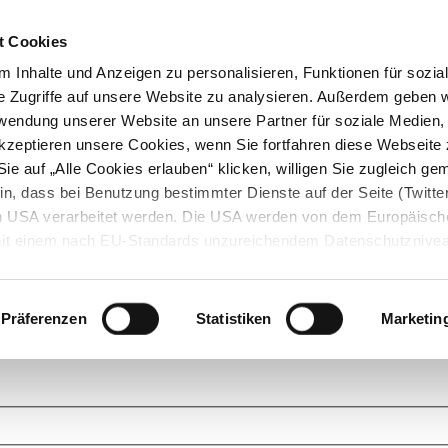
t Cookies
 Inhalte und Anzeigen zu personalisieren, Funktionen für sozia
e Zugriffe auf unsere Website zu analysieren. Außerdem geben w
rwendung unserer Website an unsere Partner für soziale Medien
akzeptieren unsere Cookies, wenn Sie fortfahren diese Webseite 
ie auf „Alle Cookies erlauben“ klicken, willigen Sie zugleich gem
in, dass bei Benutzung bestimmter Dienste auf der Seite (Twitte
den USA verarbeitet werden. Die USA werden von dem Europäisch
 mit einem nach EU-Standards unzureichendem Datenschutznive
tionen dazu finden Sie hier und in unseren Datenschutzrichtlinien
ukte. Das Grundprinzip der StarMoney Community ist dabei ganz einf
cks. Stellen Sie Ihre Fragen und helfen Sie mit Ihrem Wissen anderen w
Präferenzen
Statistiken
Marketin
upportanfragen zu unseren Produkten wenden Sie sich bitte an den
Star