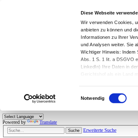
Diese Webseite verwende
Zurück zu StarMoney.de
Login Kundenbereich
Wir verwenden Cookies, um
anbieten zu können und di
Zurück zu StarMoney.de
Informationen zu Ihrer Ve
Login Kundenbereich
und Analysen weiter. Sie 
Zum Inhalt
Wichtiger Hinweis: Indem S
☰
Abs. 1 S. 1 lit. a DSGVO e
LinkedIn) Ihre Daten in 
Herzlich willkommen!
Gerichtshof als ein Land
eingeschätzt. Mehr Informa
Das StarMoney-Forum ist ein Diskussionsforum rund um unsere Prod
Einwilligungsauswahl
Kunden viele nützliche Hilfestellungen und interessante Tipps und Tri
Notwendig
Hinweise: Bitte beachten Sie unsere
Netiquette/Benimmregeln
. Bei S
Powered by
Translate
Erweiterte Suche
Suche