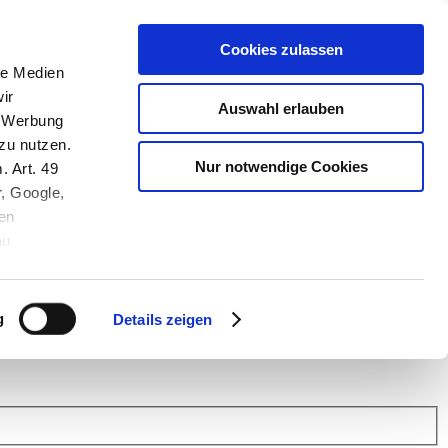
Cookies zulassen
le Medien
ir
Auswahl erlauben
, Werbung
zu nutzen.
Nur notwendige Cookies
. Art. 49
r, Google,
en
au
 (Link s.u.).
ach: Kunden helfen Kunden. Erfahren Sie im Austausch mit anderen
eiter.
g
Details zeigen
 Finanz Support
.