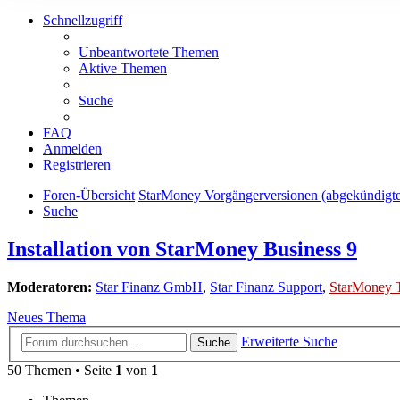
Schnellzugriff
Unbeantwortete Themen
Aktive Themen
Suche
FAQ
Anmelden
Registrieren
Foren-Übersicht
StarMoney Vorgängerversionen (abgekündigt
Suche
Installation von StarMoney Business 9
Moderatoren:
Star Finanz GmbH
,
Star Finanz Support
,
StarMoney 
Neues Thema
Erweiterte Suche
Suche
50 Themen • Seite
1
von
1