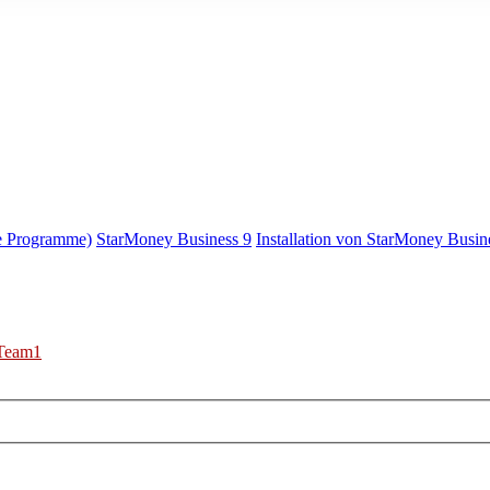
e Programme)
StarMoney Business 9
Installation von StarMoney Busin
Team1