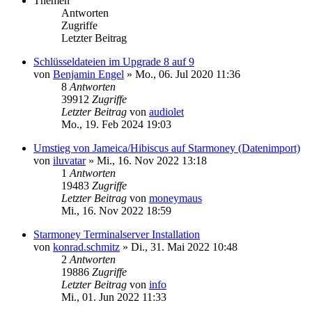
Themen
Antworten
Zugriffe
Letzter Beitrag
Schlüsseldateien im Upgrade 8 auf 9
von
Benjamin Engel
»
Mo., 06. Jul 2020 11:36
8
Antworten
39912
Zugriffe
Letzter Beitrag
von
audiolet
Mo., 19. Feb 2024 19:03
Umstieg von Jameica/Hibiscus auf Starmoney (Datenimport)
von
iluvatar
»
Mi., 16. Nov 2022 13:18
1
Antworten
19483
Zugriffe
Letzter Beitrag
von
moneymaus
Mi., 16. Nov 2022 18:59
Starmoney Terminalserver Installation
von
konrad.schmitz
»
Di., 31. Mai 2022 10:48
2
Antworten
19886
Zugriffe
Letzter Beitrag
von
info
Mi., 01. Jun 2022 11:33