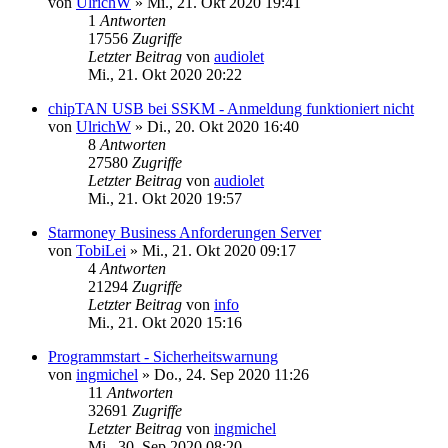
von
UlrichW
»
Mi., 21. Okt 2020 19:41
1
Antworten
17556
Zugriffe
Letzter Beitrag
von
audiolet
Mi., 21. Okt 2020 20:22
chipTAN USB bei SSKM - Anmeldung funktioniert nicht
von
UlrichW
»
Di., 20. Okt 2020 16:40
8
Antworten
27580
Zugriffe
Letzter Beitrag
von
audiolet
Mi., 21. Okt 2020 19:57
Starmoney Business Anforderungen Server
von
TobiLei
»
Mi., 21. Okt 2020 09:17
4
Antworten
21294
Zugriffe
Letzter Beitrag
von
info
Mi., 21. Okt 2020 15:16
Programmstart - Sicherheitswarnung
von
ingmichel
»
Do., 24. Sep 2020 11:26
11
Antworten
32691
Zugriffe
Letzter Beitrag
von
ingmichel
Mi., 30. Sep 2020 08:20