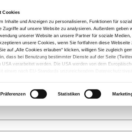
t Cookies
 Inhalte und Anzeigen zu personalisieren, Funktionen für sozia
e Zugriffe auf unsere Website zu analysieren. Außerdem geben w
rwendung unserer Website an unsere Partner für soziale Medien
akzeptieren unsere Cookies, wenn Sie fortfahren diese Webseite 
ie auf „Alle Cookies erlauben“ klicken, willigen Sie zugleich gem
in, dass bei Benutzung bestimmter Dienste auf der Seite (Twitte
den USA verarbeitet werden. Die USA werden von dem Europäisch
 mit einem nach EU-Standards unzureichendem Datenschutznive
tionen dazu finden Sie hier und in unseren Datenschutzrichtlinien
ukte. Das Grundprinzip der StarMoney Community ist dabei ganz einf
cks. Stellen Sie Ihre Fragen und helfen Sie mit Ihrem Wissen anderen w
Präferenzen
Statistiken
Marketin
upportanfragen zu unseren Produkten wenden Sie sich bitte an den
Star