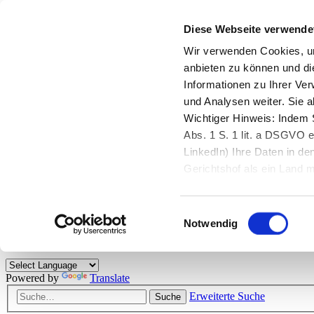
Diese Webseite verwende
Zurück zu StarMoney.de
Login Kundenbereich
Wir verwenden Cookies, um
anbieten zu können und di
Zurück zu StarMoney.de
Informationen zu Ihrer Ve
Login Kundenbereich
und Analysen weiter. Sie 
Zum Inhalt
Wichtiger Hinweis: Indem S
☰
Abs. 1 S. 1 lit. a DSGVO e
LinkedIn) Ihre Daten in 
Herzlich willkommen!
Gerichtshof als ein Land
eingeschätzt. Mehr Informa
Das StarMoney-Forum ist ein Diskussionsforum rund um unsere Prod
Einwilligungsauswahl
Kunden viele nützliche Hilfestellungen und interessante Tipps und Tri
Notwendig
Hinweise: Bitte beachten Sie unsere
Netiquette/Benimmregeln
. Bei S
Powered by
Translate
Erweiterte Suche
Suche