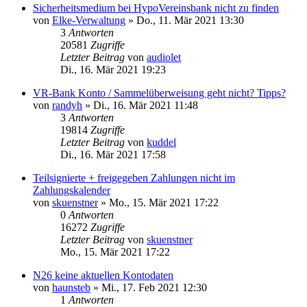
Sicherheitsmedium bei HypoVereinsbank nicht zu finden
von
Elke-Verwaltung
»
Do., 11. Mär 2021 13:30
3
Antworten
20581
Zugriffe
Letzter Beitrag
von
audiolet
Di., 16. Mär 2021 19:23
VR-Bank Konto / Sammelüberweisung geht nicht? Tipps?
von
randyh
»
Di., 16. Mär 2021 11:48
3
Antworten
19814
Zugriffe
Letzter Beitrag
von
kuddel
Di., 16. Mär 2021 17:58
Teilsignierte + freigegeben Zahlungen nicht im
Zahlungskalender
von
skuenstner
»
Mo., 15. Mär 2021 17:22
0
Antworten
16272
Zugriffe
Letzter Beitrag
von
skuenstner
Mo., 15. Mär 2021 17:22
N26 keine aktuellen Kontodaten
von
haunsteb
»
Mi., 17. Feb 2021 12:30
1
Antworten