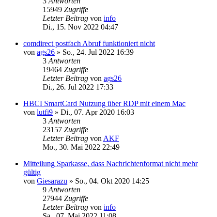
3
Antworten
15949
Zugriffe
Letzter Beitrag
von
info
Di., 15. Nov 2022 04:47
comdirect postfach Abruf funktioniert nicht
von
ags26
»
So., 24. Jul 2022 16:39
3
Antworten
19464
Zugriffe
Letzter Beitrag
von
ags26
Di., 26. Jul 2022 17:33
HBCI SmartCard Nutzung über RDP mit einem Mac
von
lutfi9
»
Di., 07. Apr 2020 16:03
3
Antworten
23157
Zugriffe
Letzter Beitrag
von
AKF
Mo., 30. Mai 2022 22:49
Mitteilung Sparkasse, dass Nachrichtenformat nicht mehr
gültig
von
Giesarazu
»
So., 04. Okt 2020 14:25
9
Antworten
27944
Zugriffe
Letzter Beitrag
von
info
Sa., 07. Mai 2022 11:08