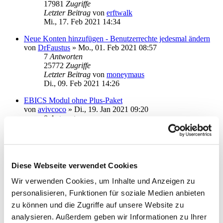
17981
Zugriffe
Letzter Beitrag
von
erftwalk
Mi., 17. Feb 2021 14:34
Neue Konten hinzufügen - Benutzerrechte jedesmal ändern
von
DrFaustus
»
Mo., 01. Feb 2021 08:57
7
Antworten
25772
Zugriffe
Letzter Beitrag
von
moneymaus
Di., 09. Feb 2021 14:26
EBICS Modul ohne Plus-Paket
von
avivcoco
»
Di., 19. Jan 2021 09:20
8
Antworten
24866
Zugriffe
Letzter Beitrag
von
info
Do., 28. Jan 2021 11:14
Starmoney Business 9 nachträglich Plus Paket dazu buchen
Diese Webseite verwendet Cookies
von
HerrVorragend
»
Di., 12. Jan 2021 16:25
2
Antworten
Wir verwenden Cookies, um Inhalte und Anzeigen zu
18996
Zugriffe
personalisieren, Funktionen für soziale Medien anbieten
Letzter Beitrag
von
HerrVorragend
zu können und die Zugriffe auf unsere Website zu
Mi., 13. Jan 2021 07:22
analysieren. Außerdem geben wir Informationen zu Ihrer