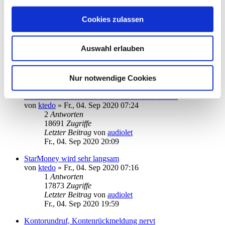
Letzter Beitrag
von
ebi_f
Do., 12. Nov 2020 15:40
Cookies zulassen
Import von gesendeten Überweisungen aus VRNetworld
von
fwimmer
»
Mi., 27. Mai 2020 22:35
Auswahl erlauben
13
Antworten
32566
Zugriffe
Letzter Beitrag
von
kuddel
Nur notwendige Cookies
Di., 27. Okt 2020 00:18
Kontenstand nach dem Überweisen nicht aktuell
von
ktedo
»
Fr., 04. Sep 2020 07:24
2
Antworten
18691
Zugriffe
Letzter Beitrag
von
audiolet
Fr., 04. Sep 2020 20:09
StarMoney wird sehr langsam
von
ktedo
»
Fr., 04. Sep 2020 07:16
1
Antworten
17873
Zugriffe
Letzter Beitrag
von
audiolet
Fr., 04. Sep 2020 19:59
Kontorundruf, Kontenrückmeldung nervt