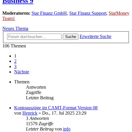
Business 9
Moderatoren:
Star Finanz GmbH
,
Star Finanz Support
,
StarMoney
Team1
Neues Thema
Erweiterte Suche
Suche
106 Themen
1
2
3
Nächste
Themen
Antworten
Zugriffe
Letzter Beitrag
Kontoauszüge im CAMT-Format Version 08
von
Henrick
»
Do., 17. Jul 2025 23:29
3
Antworten
11579
Zugriffe
Letzter Beitrag
von
info