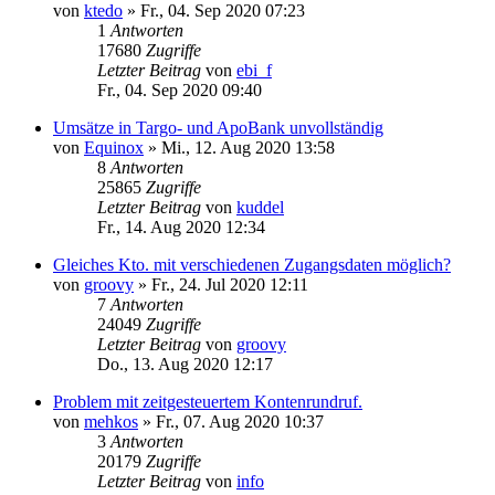
von
ktedo
»
Fr., 04. Sep 2020 07:23
1
Antworten
17680
Zugriffe
Letzter Beitrag
von
ebi_f
Fr., 04. Sep 2020 09:40
Umsätze in Targo- und ApoBank unvollständig
von
Equinox
»
Mi., 12. Aug 2020 13:58
8
Antworten
25865
Zugriffe
Letzter Beitrag
von
kuddel
Fr., 14. Aug 2020 12:34
Gleiches Kto. mit verschiedenen Zugangsdaten möglich?
von
groovy
»
Fr., 24. Jul 2020 12:11
7
Antworten
24049
Zugriffe
Letzter Beitrag
von
groovy
Do., 13. Aug 2020 12:17
Problem mit zeitgesteuertem Kontenrundruf.
von
mehkos
»
Fr., 07. Aug 2020 10:37
3
Antworten
20179
Zugriffe
Letzter Beitrag
von
info