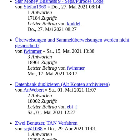
Star Money Business 9 - Sepa/Purpose Code
von
Stefan1969
»
Do., 27. Mai 2021 08:14
1
Antworten
17184
Zugriffe
Letzter Beitrag
von
kuddel
Do., 27. Mai 2021 08:27
Überweisungen und Sammelüberweisungen werden nicht
gespeichert?
von
fwimmer
»
Sa., 15. Mai 2021 13:38
3
Antworten
18961
Zugriffe
Letzter Beitrag
von
fwimmer
Mo., 17. Mai 2021 18:17
Datenbank duplizieren (Alt-Konten archivieren)
von
AnWebert
»
Sa., 01. Mai 2021 11:07
2
Antworten
18002
Zugriffe
Letzter Beitrag
von
ebi_f
Sa., 01. Mai 2021 12:27
Zwei Benutzer, TAN Verfahren
von
sc@1088
»
Do., 29. Apr 2021 11:01
1
Antworten
17208
Zugriffe