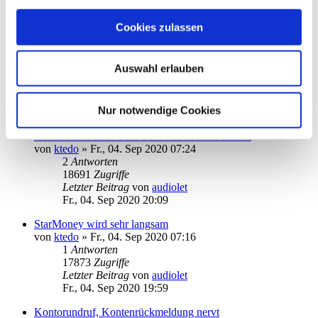
Letzter Beitrag
von
ebi_f
Do., 12. Nov 2020 15:40
Cookies zulassen
Import von gesendeten Überweisungen aus VRNetworld
von
fwimmer
»
Mi., 27. Mai 2020 22:35
Auswahl erlauben
13
Antworten
32567
Zugriffe
Letzter Beitrag
von
kuddel
Nur notwendige Cookies
Di., 27. Okt 2020 00:18
Kontenstand nach dem Überweisen nicht aktuell
von
ktedo
»
Fr., 04. Sep 2020 07:24
2
Antworten
18691
Zugriffe
Letzter Beitrag
von
audiolet
Fr., 04. Sep 2020 20:09
StarMoney wird sehr langsam
von
ktedo
»
Fr., 04. Sep 2020 07:16
1
Antworten
17873
Zugriffe
Letzter Beitrag
von
audiolet
Fr., 04. Sep 2020 19:59
Kontorundruf, Kontenrückmeldung nervt