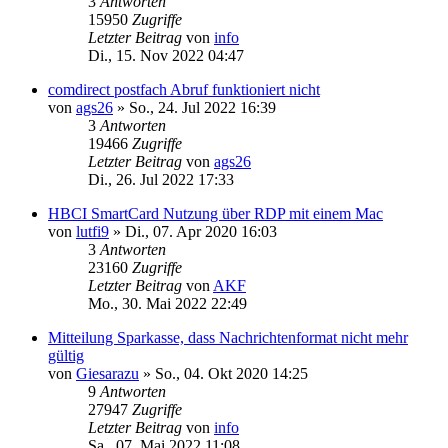
3
Antworten
15950
Zugriffe
Letzter Beitrag
von
info
Di., 15. Nov 2022 04:47
comdirect postfach Abruf funktioniert nicht
von
ags26
»
So., 24. Jul 2022 16:39
3
Antworten
19466
Zugriffe
Letzter Beitrag
von
ags26
Di., 26. Jul 2022 17:33
HBCI SmartCard Nutzung über RDP mit einem Mac
von
lutfi9
»
Di., 07. Apr 2020 16:03
3
Antworten
23160
Zugriffe
Letzter Beitrag
von
AKF
Mo., 30. Mai 2022 22:49
Mitteilung Sparkasse, dass Nachrichtenformat nicht mehr
gültig
von
Giesarazu
»
So., 04. Okt 2020 14:25
9
Antworten
27947
Zugriffe
Letzter Beitrag
von
info
Sa., 07. Mai 2022 11:08