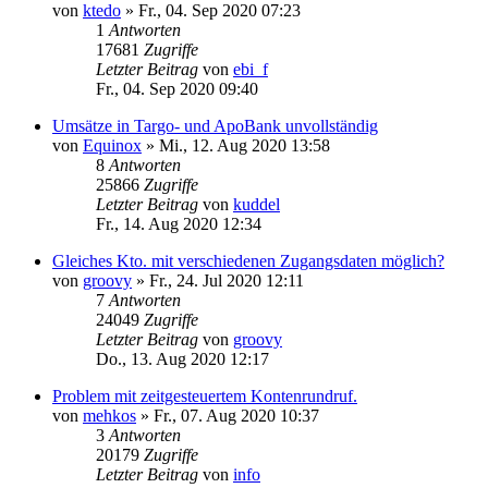
von
ktedo
»
Fr., 04. Sep 2020 07:23
1
Antworten
17681
Zugriffe
Letzter Beitrag
von
ebi_f
Fr., 04. Sep 2020 09:40
Umsätze in Targo- und ApoBank unvollständig
von
Equinox
»
Mi., 12. Aug 2020 13:58
8
Antworten
25866
Zugriffe
Letzter Beitrag
von
kuddel
Fr., 14. Aug 2020 12:34
Gleiches Kto. mit verschiedenen Zugangsdaten möglich?
von
groovy
»
Fr., 24. Jul 2020 12:11
7
Antworten
24049
Zugriffe
Letzter Beitrag
von
groovy
Do., 13. Aug 2020 12:17
Problem mit zeitgesteuertem Kontenrundruf.
von
mehkos
»
Fr., 07. Aug 2020 10:37
3
Antworten
20179
Zugriffe
Letzter Beitrag
von
info