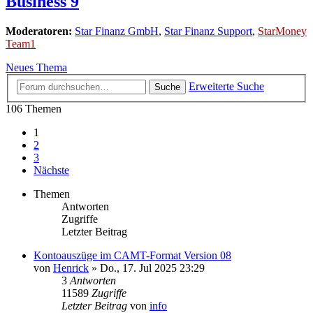
Business 9
Moderatoren:
Star Finanz GmbH
,
Star Finanz Support
,
StarMoney
Team1
Neues Thema
Erweiterte Suche
Suche
106 Themen
1
2
3
Nächste
Themen
Antworten
Zugriffe
Letzter Beitrag
Kontoauszüge im CAMT-Format Version 08
von
Henrick
»
Do., 17. Jul 2025 23:29
3
Antworten
11589
Zugriffe
Letzter Beitrag
von
info