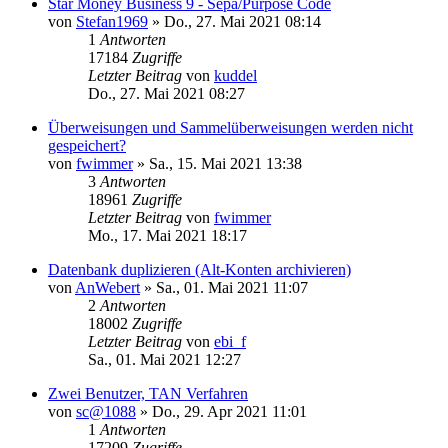
Star Money Business 9 - Sepa/Purpose Code
von
Stefan1969
»
Do., 27. Mai 2021 08:14
1
Antworten
17184
Zugriffe
Letzter Beitrag
von
kuddel
Do., 27. Mai 2021 08:27
Überweisungen und Sammelüberweisungen werden nicht
gespeichert?
von
fwimmer
»
Sa., 15. Mai 2021 13:38
3
Antworten
18961
Zugriffe
Letzter Beitrag
von
fwimmer
Mo., 17. Mai 2021 18:17
Datenbank duplizieren (Alt-Konten archivieren)
von
AnWebert
»
Sa., 01. Mai 2021 11:07
2
Antworten
18002
Zugriffe
Letzter Beitrag
von
ebi_f
Sa., 01. Mai 2021 12:27
Zwei Benutzer, TAN Verfahren
von
sc@1088
»
Do., 29. Apr 2021 11:01
1
Antworten
17209
Zugriffe