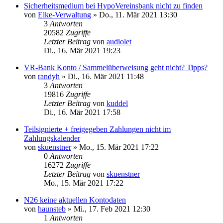
Sicherheitsmedium bei HypoVereinsbank nicht zu finden
von
Elke-Verwaltung
»
Do., 11. Mär 2021 13:30
3
Antworten
20582
Zugriffe
Letzter Beitrag
von
audiolet
Di., 16. Mär 2021 19:23
VR-Bank Konto / Sammelüberweisung geht nicht? Tipps?
von
randyh
»
Di., 16. Mär 2021 11:48
3
Antworten
19816
Zugriffe
Letzter Beitrag
von
kuddel
Di., 16. Mär 2021 17:58
Teilsignierte + freigegeben Zahlungen nicht im
Zahlungskalender
von
skuenstner
»
Mo., 15. Mär 2021 17:22
0
Antworten
16272
Zugriffe
Letzter Beitrag
von
skuenstner
Mo., 15. Mär 2021 17:22
N26 keine aktuellen Kontodaten
von
haunsteb
»
Mi., 17. Feb 2021 12:30
1
Antworten