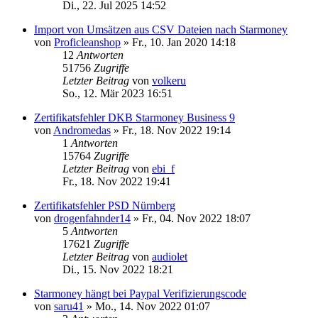
Di., 22. Jul 2025 14:52
Import von Umsätzen aus CSV Dateien nach Starmoney
von
Proficleanshop
»
Fr., 10. Jan 2020 14:18
12
Antworten
51756
Zugriffe
Letzter Beitrag
von
volkeru
So., 12. Mär 2023 16:51
Zertifikatsfehler DKB Starmoney Business 9
von
Andromedas
»
Fr., 18. Nov 2022 19:14
1
Antworten
15764
Zugriffe
Letzter Beitrag
von
ebi_f
Fr., 18. Nov 2022 19:41
Zertifikatsfehler PSD Nürnberg
von
drogenfahnder14
»
Fr., 04. Nov 2022 18:07
5
Antworten
17621
Zugriffe
Letzter Beitrag
von
audiolet
Di., 15. Nov 2022 18:21
Starmoney hängt bei Paypal Verifizierungscode
von
saru41
»
Mo., 14. Nov 2022 01:07