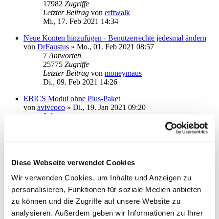
17982
Zugriffe
Letzter Beitrag
von
erftwalk
Mi., 17. Feb 2021 14:34
Neue Konten hinzufügen - Benutzerrechte jedesmal ändern
von
DrFaustus
»
Mo., 01. Feb 2021 08:57
7
Antworten
25775
Zugriffe
Letzter Beitrag
von
moneymaus
Di., 09. Feb 2021 14:26
EBICS Modul ohne Plus-Paket
von
avivcoco
»
Di., 19. Jan 2021 09:20
8
Antworten
24868
Zugriffe
Letzter Beitrag
von
info
Do., 28. Jan 2021 11:14
Starmoney Business 9 nachträglich Plus Paket dazu buchen
Diese Webseite verwendet Cookies
von
HerrVorragend
»
Di., 12. Jan 2021 16:25
2
Antworten
Wir verwenden Cookies, um Inhalte und Anzeigen zu
18998
Zugriffe
personalisieren, Funktionen für soziale Medien anbieten
Letzter Beitrag
von
HerrVorragend
zu können und die Zugriffe auf unsere Website zu
Mi., 13. Jan 2021 07:22
analysieren. Außerdem geben wir Informationen zu Ihrer