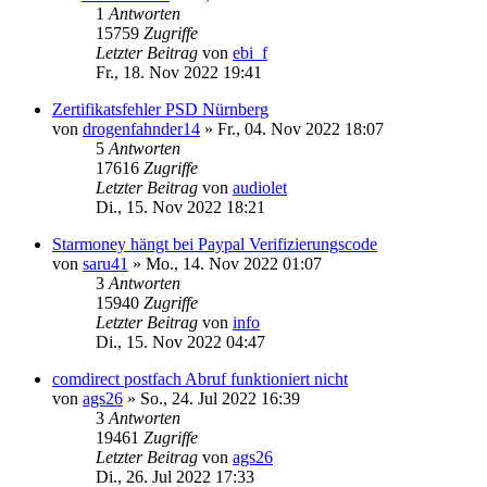
1
Antworten
15759
Zugriffe
Letzter Beitrag
von
ebi_f
Fr., 18. Nov 2022 19:41
Zertifikatsfehler PSD Nürnberg
von
drogenfahnder14
»
Fr., 04. Nov 2022 18:07
5
Antworten
17616
Zugriffe
Letzter Beitrag
von
audiolet
Di., 15. Nov 2022 18:21
Starmoney hängt bei Paypal Verifizierungscode
von
saru41
»
Mo., 14. Nov 2022 01:07
3
Antworten
15940
Zugriffe
Letzter Beitrag
von
info
Di., 15. Nov 2022 04:47
comdirect postfach Abruf funktioniert nicht
von
ags26
»
So., 24. Jul 2022 16:39
3
Antworten
19461
Zugriffe
Letzter Beitrag
von
ags26
Di., 26. Jul 2022 17:33