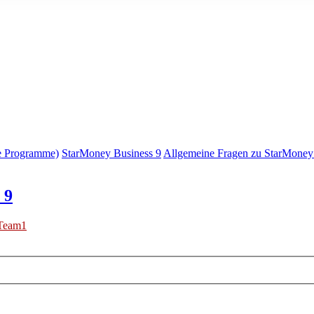
e Programme)
StarMoney Business 9
Allgemeine Fragen zu StarMoney
 9
Team1