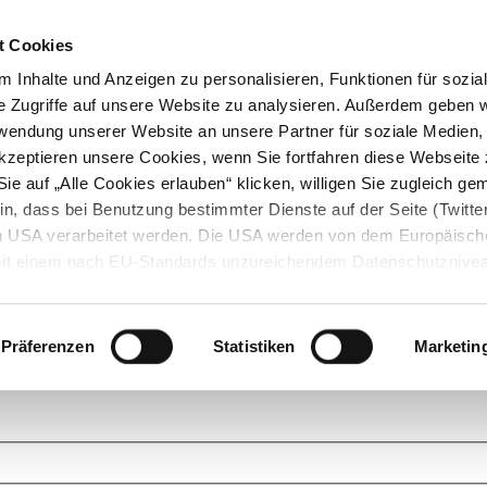
t Cookies
 Inhalte und Anzeigen zu personalisieren, Funktionen für sozia
e Zugriffe auf unsere Website zu analysieren. Außerdem geben w
rwendung unserer Website an unsere Partner für soziale Medien
akzeptieren unsere Cookies, wenn Sie fortfahren diese Webseite 
ie auf „Alle Cookies erlauben“ klicken, willigen Sie zugleich gem
in, dass bei Benutzung bestimmter Dienste auf der Seite (Twitte
den USA verarbeitet werden. Die USA werden von dem Europäisch
 mit einem nach EU-Standards unzureichendem Datenschutznive
tionen dazu finden Sie hier und in unseren Datenschutzrichtlinien
ukte. Das Grundprinzip der StarMoney Community ist dabei ganz einf
cks. Stellen Sie Ihre Fragen und helfen Sie mit Ihrem Wissen anderen w
Präferenzen
Statistiken
Marketin
upportanfragen zu unseren Produkten wenden Sie sich bitte an den
Star