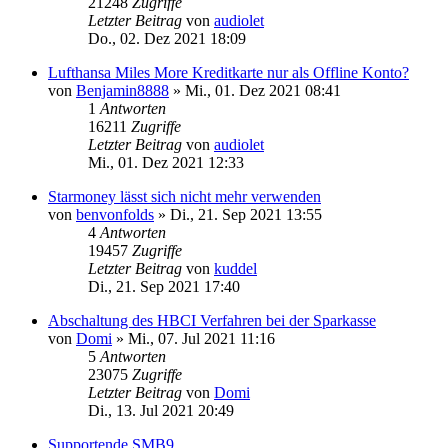
21248
Zugriffe
Letzter Beitrag
von
audiolet
Do., 02. Dez 2021 18:09
Lufthansa Miles More Kreditkarte nur als Offline Konto?
von
Benjamin8888
»
Mi., 01. Dez 2021 08:41
1
Antworten
16211
Zugriffe
Letzter Beitrag
von
audiolet
Mi., 01. Dez 2021 12:33
Starmoney lässt sich nicht mehr verwenden
von
benvonfolds
»
Di., 21. Sep 2021 13:55
4
Antworten
19457
Zugriffe
Letzter Beitrag
von
kuddel
Di., 21. Sep 2021 17:40
Abschaltung des HBCI Verfahren bei der Sparkasse
von
Domi
»
Mi., 07. Jul 2021 11:16
5
Antworten
23075
Zugriffe
Letzter Beitrag
von
Domi
Di., 13. Jul 2021 20:49
Supportende SMB9