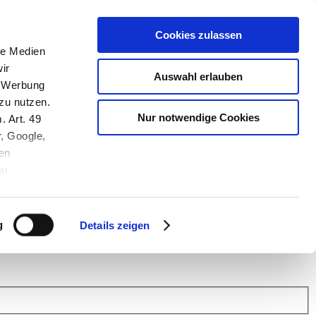
Cookies zulassen
le Medien
ir
Auswahl erlauben
, Werbung
zu nutzen.
Nur notwendige Cookies
. Art. 49
r, Google,
en
au
 (Link s.u.).
ach: Kunden helfen Kunden. Erfahren Sie im Austausch mit anderen
eiter.
g
Details zeigen
 Finanz Support
.