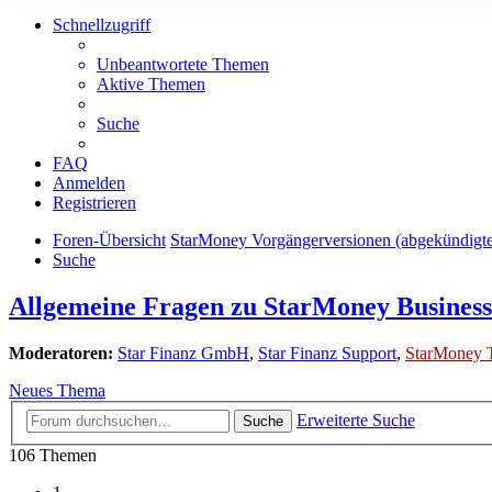
Schnellzugriff
Unbeantwortete Themen
Aktive Themen
Suche
FAQ
Anmelden
Registrieren
Foren-Übersicht
StarMoney Vorgängerversionen (abgekündigt
Suche
Allgemeine Fragen zu StarMoney Business
Moderatoren:
Star Finanz GmbH
,
Star Finanz Support
,
StarMoney 
Neues Thema
Erweiterte Suche
Suche
106 Themen