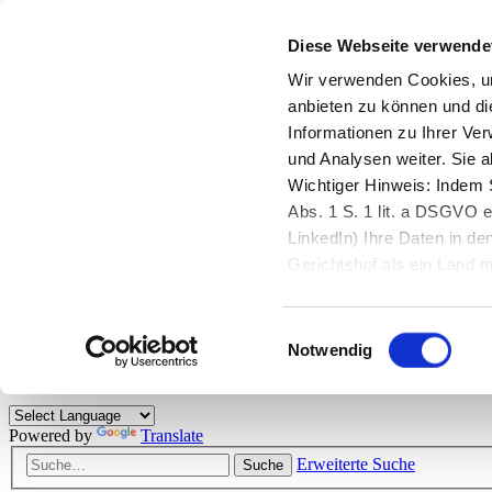
Diese Webseite verwende
Zurück zu StarMoney.de
Login Kundenbereich
Wir verwenden Cookies, um
anbieten zu können und di
Zurück zu StarMoney.de
Informationen zu Ihrer Ve
Login Kundenbereich
und Analysen weiter. Sie 
Zum Inhalt
Wichtiger Hinweis: Indem S
☰
Abs. 1 S. 1 lit. a DSGVO e
LinkedIn) Ihre Daten in 
Herzlich willkommen!
Gerichtshof als ein Land
eingeschätzt. Mehr Informa
Das StarMoney-Forum ist ein Diskussionsforum rund um unsere Prod
Einwilligungsauswahl
Kunden viele nützliche Hilfestellungen und interessante Tipps und Tri
Notwendig
Hinweise: Bitte beachten Sie unsere
Netiquette/Benimmregeln
. Bei S
Powered by
Translate
Erweiterte Suche
Suche