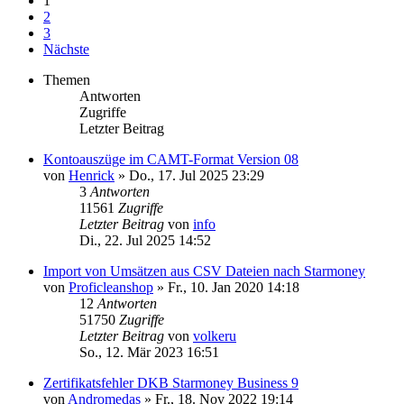
1
2
3
Nächste
Themen
Antworten
Zugriffe
Letzter Beitrag
Kontoauszüge im CAMT-Format Version 08
von
Henrick
»
Do., 17. Jul 2025 23:29
3
Antworten
11561
Zugriffe
Letzter Beitrag
von
info
Di., 22. Jul 2025 14:52
Import von Umsätzen aus CSV Dateien nach Starmoney
von
Proficleanshop
»
Fr., 10. Jan 2020 14:18
12
Antworten
51750
Zugriffe
Letzter Beitrag
von
volkeru
So., 12. Mär 2023 16:51
Zertifikatsfehler DKB Starmoney Business 9
von
Andromedas
»
Fr., 18. Nov 2022 19:14