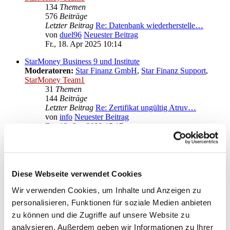
134
Themen
576
Beiträge
Letzter Beitrag
Re: Datenbank wiederherstelle…
von
duel96
Neuester Beitrag
Fr., 18. Apr 2025 10:14
StarMoney Business 9 und Institute
Moderatoren:
Star Finanz GmbH
,
Star Finanz Support
,
StarMoney Team1
31
Themen
144
Beiträge
Letzter Beitrag
Re: Zertifikat ungültig Atruv…
von
info
Neuester Beitrag
Di., 13. Sep 2022 15:17
Anregungen und Wünsche zu StarMoney Business 9
Moderatoren:
Star Finanz GmbH
,
Star Finanz Support
,
StarMoney Team1
Diese Webseite verwendet Cookies
Gehe zu
Wir verwenden Cookies, um Inhalte und Anzeigen zu
personalisieren, Funktionen für soziale Medien anbieten
Star Finanz GmbH
zu können und die Zugriffe auf unsere Website zu
↳ Ankündigungen der Star Finanz GmbH
↳ Inhalte OnlineUpdates (Produktaktualisierungen)
analysieren. Außerdem geben wir Informationen zu Ihrer