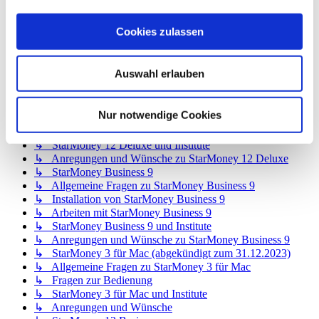
↳ StarMoney 12 Basic
↳ Allgemeine Fragen zu StarMoney 12 Basic
Cookies zulassen
↳ Installation von StarMoney 12 Basic
↳ Bedienung von StarMoney 12 Basic
↳ StarMoney 12 Basic und Institute
Auswahl erlauben
↳ Anregungen und Wünsche zu StarMoney 12 Basic
↳ StarMoney 12 Deluxe
↳ Allgemeine Fragen zu StarMoney 12 Deluxe
Nur notwendige Cookies
↳ Installation von StarMoney 12 Deluxe
↳ Bedienung von StarMoney 12 Deluxe
↳ StarMoney 12 Deluxe und Institute
↳ Anregungen und Wünsche zu StarMoney 12 Deluxe
↳ StarMoney Business 9
↳ Allgemeine Fragen zu StarMoney Business 9
↳ Installation von StarMoney Business 9
↳ Arbeiten mit StarMoney Business 9
↳ StarMoney Business 9 und Institute
↳ Anregungen und Wünsche zu StarMoney Business 9
↳ StarMoney 3 für Mac (abgekündigt zum 31.12.2023)
↳ Allgemeine Fragen zu StarMoney 3 für Mac
↳ Fragen zur Bedienung
↳ StarMoney 3 für Mac und Institute
↳ Anregungen und Wünsche