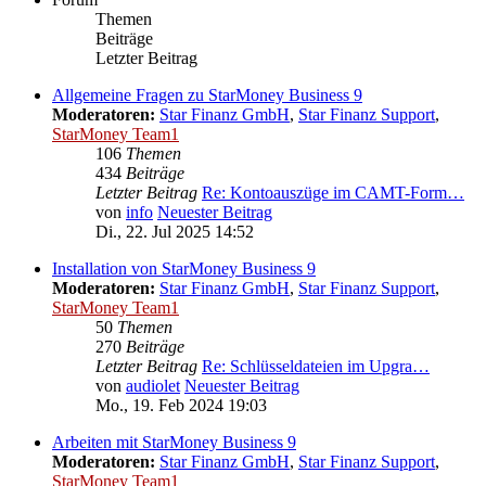
Themen
Beiträge
Letzter Beitrag
Allgemeine Fragen zu StarMoney Business 9
Moderatoren:
Star Finanz GmbH
,
Star Finanz Support
,
StarMoney Team1
106
Themen
434
Beiträge
Letzter Beitrag
Re: Kontoauszüge im CAMT-Form…
von
info
Neuester Beitrag
Di., 22. Jul 2025 14:52
Installation von StarMoney Business 9
Moderatoren:
Star Finanz GmbH
,
Star Finanz Support
,
StarMoney Team1
50
Themen
270
Beiträge
Letzter Beitrag
Re: Schlüsseldateien im Upgra…
von
audiolet
Neuester Beitrag
Mo., 19. Feb 2024 19:03
Arbeiten mit StarMoney Business 9
Moderatoren:
Star Finanz GmbH
,
Star Finanz Support
,
StarMoney Team1