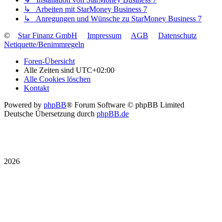
↳ Arbeiten mit StarMoney Business 7
↳ Anregungen und Wünsche zu StarMoney Business 7
©
Star Finanz GmbH
Impressum
AGB
Datenschutz
Netiquette/Benimmregeln
Foren-Übersicht
Alle Zeiten sind
UTC+02:00
Alle Cookies löschen
Kontakt
Powered by
phpBB
® Forum Software © phpBB Limited
Deutsche Übersetzung durch
phpBB.de
2026