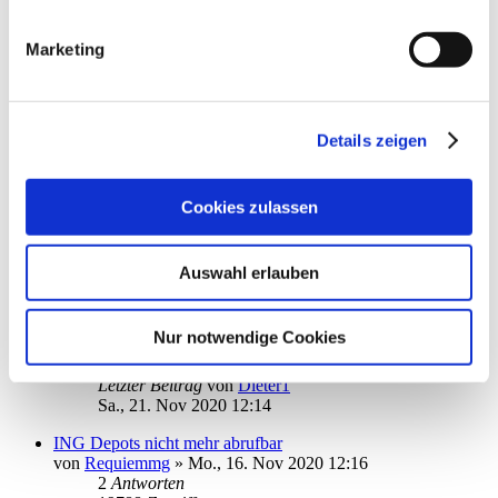
1
2
Marketing
3
35
Antworten
87243
Zugriffe
Letzter Beitrag
von
Frischluftfahrer
Mo., 23. Nov 2020 14:44
Details zeigen
Infosystem 3.0 aktuell?
von
Tschuwawah
»
So., 22. Nov 2020 11:24
Cookies zulassen
1
Antworten
18186
Zugriffe
Letzter Beitrag
von
ebi_f
So., 22. Nov 2020 16:05
Auswahl erlauben
Barclaycard Kontoabruf hängt / Screenscraping
von
ApfelGeld
»
Sa., 21. Nov 2020 11:55
Nur notwendige Cookies
1
Antworten
18281
Zugriffe
Letzter Beitrag
von
Dieter1
Sa., 21. Nov 2020 12:14
ING Depots nicht mehr abrufbar
von
Requiemmg
»
Mo., 16. Nov 2020 12:16
2
Antworten