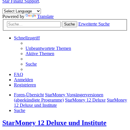
Star Finanz Support
.
Powered by
Translate
Erweiterte Suche
Suche
Schnellzugriff
Unbeantwortete Themen
Aktive Themen
Suche
FAQ
Anmelden
Registrieren
Foren-Übersicht
StarMoney Vorgängerversionen
(abgekündigte Programme)
StarMoney 12 Deluxe
StarMoney
12 Deluxe und Institute
Suche
StarMoney 12 Deluxe und Institute