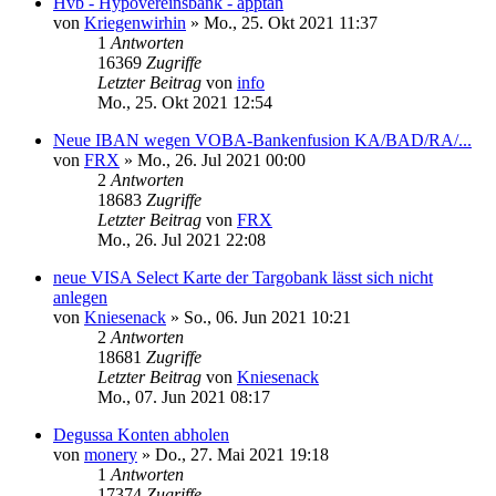
Hvb - Hypovereinsbank - apptan
von
Kriegenwirhin
»
Mo., 25. Okt 2021 11:37
1
Antworten
16369
Zugriffe
Letzter Beitrag
von
info
Mo., 25. Okt 2021 12:54
Neue IBAN wegen VOBA-Bankenfusion KA/BAD/RA/...
von
FRX
»
Mo., 26. Jul 2021 00:00
2
Antworten
18683
Zugriffe
Letzter Beitrag
von
FRX
Mo., 26. Jul 2021 22:08
neue VISA Select Karte der Targobank lässt sich nicht
anlegen
von
Kniesenack
»
So., 06. Jun 2021 10:21
2
Antworten
18681
Zugriffe
Letzter Beitrag
von
Kniesenack
Mo., 07. Jun 2021 08:17
Degussa Konten abholen
von
monery
»
Do., 27. Mai 2021 19:18
1
Antworten
17374
Zugriffe