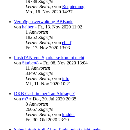
19788
Zugriffe
Letzter Beitrag
von
Requiemmg
Mo., 16. Nov 2020 14:37
Vermögensverwaltung BBBank
von
halber
»
Fr., 13. Nov 2020 11:02
1
Antworten
18252
Zugriffe
Letzter Beitrag
von
ebi_f
Fr., 13. Nov 2020 13:03
PushTAN von Sparkasse kommt nicht
von
Starbert8
»
Fr., 06. Nov 2020 13:04
11
Antworten
33497
Zugriffe
Letzter Beitrag
von
info
Mi., 11. Nov 2020 10:21
DKB Cash immer Tan Abfrage ?
von
rh7
»
Do., 30. Jul 2020 20:35
8
Antworten
26667
Zugriffe
Letzter Beitrag
von
kuddel
Fr., 30. Okt 2020 23:20
Schwäbisch-Hall-Abruf funktioniert nicht mehr