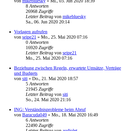
von
mikebluesky
»
Mi., 03. Jun 2020 18:39
8
Antworten
26968
Zugriffe
Letzter Beitrag
von
mikebluesky
Sa., 06. Jun 2020 20:14
Vorlagen aufrufen
von
seipe21
»
Mo., 25. Mai 2020 07:16
0
Antworten
16920
Zugriffe
Letzter Beitrag
von
seipe21
Mo., 25. Mai 2020 07:16
Beziehung zwischen Regeln, erwartete Umsätze, Verträge
und Budgets
von
siti
»
Do., 21. Mai 2020 18:57
5
Antworten
21945
Zugriffe
Letzter Beitrag
von
siti
So., 24. Mai 2020 21:16
ING: Verständnisprobleme beim Abruf
von
Baracuda049
»
Mo., 18. Mai 2020 16:49
6
Antworten
22490
Zugriffe
Letzter Beitrag
von
audiolet