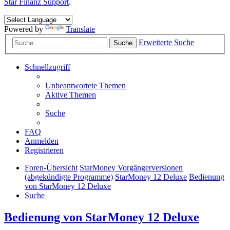
Star Finanz Support
.
Powered by
Translate
Erweiterte Suche
Suche
Schnellzugriff
Unbeantwortete Themen
Aktive Themen
Suche
FAQ
Anmelden
Registrieren
Foren-Übersicht
StarMoney Vorgängerversionen
(abgekündigte Programme)
StarMoney 12 Deluxe
Bedienung
von StarMoney 12 Deluxe
Suche
Bedienung von StarMoney 12 Deluxe