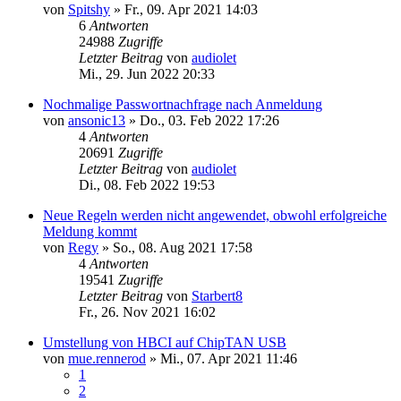
von
Spitshy
»
Fr., 09. Apr 2021 14:03
6
Antworten
24988
Zugriffe
Letzter Beitrag
von
audiolet
Mi., 29. Jun 2022 20:33
Nochmalige Passwortnachfrage nach Anmeldung
von
ansonic13
»
Do., 03. Feb 2022 17:26
4
Antworten
20691
Zugriffe
Letzter Beitrag
von
audiolet
Di., 08. Feb 2022 19:53
Neue Regeln werden nicht angewendet, obwohl erfolgreiche
Meldung kommt
von
Regy
»
So., 08. Aug 2021 17:58
4
Antworten
19541
Zugriffe
Letzter Beitrag
von
Starbert8
Fr., 26. Nov 2021 16:02
Umstellung von HBCI auf ChipTAN USB
von
mue.rennerod
»
Mi., 07. Apr 2021 11:46
1
2