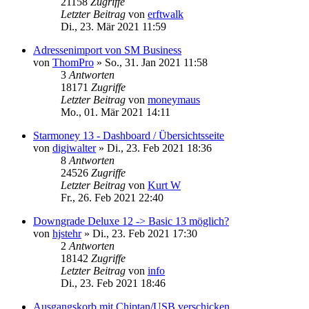
21158
Zugriffe
Letzter Beitrag
von
erftwalk
Di., 23. Mär 2021 11:59
Adressenimport von SM Business
von
ThomPro
»
So., 31. Jan 2021 11:58
3
Antworten
18171
Zugriffe
Letzter Beitrag
von
moneymaus
Mo., 01. Mär 2021 14:11
Starmoney 13 - Dashboard / Übersichtsseite
von
digiwalter
»
Di., 23. Feb 2021 18:36
8
Antworten
24526
Zugriffe
Letzter Beitrag
von
Kurt W
Fr., 26. Feb 2021 22:40
Downgrade Deluxe 12 -> Basic 13 möglich?
von
hjstehr
»
Di., 23. Feb 2021 17:30
2
Antworten
18142
Zugriffe
Letzter Beitrag
von
info
Di., 23. Feb 2021 18:46
Ausgangskorb mit Chiptan/USB verschicken