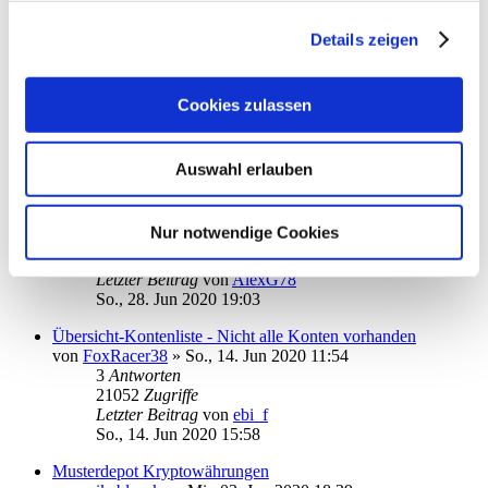
Mo., 20. Jul 2020 14:12
Details zeigen
unsinnige Buchungen StarMoney autom. Ausgleich Fehlende
Online-Umsätze
von
dernorman
»
So., 15. Sep 2019 18:09
Cookies zulassen
9
Antworten
28243
Zugriffe
Letzter Beitrag
von
Tokoloko
So., 12. Jul 2020 13:18
Auswahl erlauben
Zeitrahmen beim Einnahmen-Ausgaben-Vergleich anpassen
von
AlexG78
»
So., 28. Jun 2020 14:12
Nur notwendige Cookies
2
Antworten
18062
Zugriffe
Letzter Beitrag
von
AlexG78
So., 28. Jun 2020 19:03
Übersicht-Kontenliste - Nicht alle Konten vorhanden
von
FoxRacer38
»
So., 14. Jun 2020 11:54
3
Antworten
21052
Zugriffe
Letzter Beitrag
von
ebi_f
So., 14. Jun 2020 15:58
Musterdepot Kryptowährungen