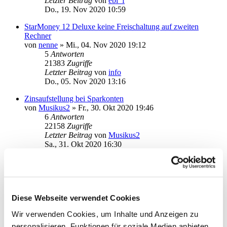
Letzter Beitrag
von
ebi_f
Do., 19. Nov 2020 10:59
StarMoney 12 Deluxe keine Freischaltung auf zweiten
Rechner
von
nenne
»
Mi., 04. Nov 2020 19:12
5
Antworten
21383
Zugriffe
Letzter Beitrag
von
info
Do., 05. Nov 2020 13:16
Zinsaufstellung bei Sparkonten
von
Musikus2
»
Fr., 30. Okt 2020 19:46
6
Antworten
22158
Zugriffe
Letzter Beitrag
von
Musikus2
Sa., 31. Okt 2020 16:30
Kredikkartenumsätze aus SMB 8 zu SM12Deluxe
von
DiskoPara
»
Sa., 26. Sep 2020 20:48
6
Antworten
21227
Zugriffe
Diese Webseite verwendet Cookies
Letzter Beitrag
von
audiolet
So., 27. Sep 2020 11:59
Wir verwenden Cookies, um Inhalte und Anzeigen zu
Verbindung zu SM-Server fehlgeschlagen
personalisieren, Funktionen für soziale Medien anbieten