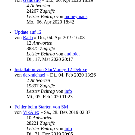
von
Gandalfo
»
Mo., 06. Apr 2020 18:29
4
Antworten
24267
Zugriffe
Letzter Beitrag
von
moneymaus
Mo., 06. Apr 2020 18:42
Update auf 12
von
Raila
»
Do., 04. Apr 2019 16:08
12
Antworten
38875
Zugriffe
Letzter Beitrag
von
audiolet
Di., 17. Mär 2020 20:17
Installation von StarMoney 12 Deluxe
von
der-michael
»
Di., 04. Feb 2020 13:26
2
Antworten
19897
Zugriffe
Letzter Beitrag
von
info
Mi., 05. Feb 2020 11:23
Fehler beim Starten von SM
von
VikAlex
»
Sa., 28. Dez 2019 02:37
10
Antworten
28221
Zugriffe
Letzter Beitrag
von
info
Di., 31. Dez 2019 20:05