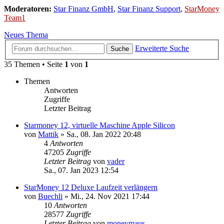
Moderatoren:
Star Finanz GmbH
,
Star Finanz Support
,
StarMoney
Team1
Neues Thema
Erweiterte Suche
Suche
35 Themen • Seite
1
von
1
Themen
Antworten
Zugriffe
Letzter Beitrag
Starmoney 12, virtuelle Maschine Apple Silicon
von
Mattik
»
Sa., 08. Jan 2022 20:48
4
Antworten
47205
Zugriffe
Letzter Beitrag
von
vader
Sa., 07. Jan 2023 12:54
StarMoney 12 Deluxe Laufzeit verlängern
von
Buechli
»
Mi., 24. Nov 2021 17:44
10
Antworten
28577
Zugriffe
Letzter Beitrag
von
moneymaus