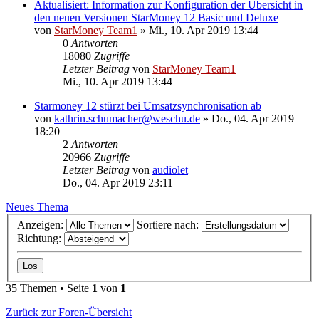
Aktualisiert: Information zur Konfiguration der Übersicht in
den neuen Versionen StarMoney 12 Basic und Deluxe
von
StarMoney Team1
»
Mi., 10. Apr 2019 13:44
0
Antworten
18080
Zugriffe
Letzter Beitrag
von
StarMoney Team1
Mi., 10. Apr 2019 13:44
Starmoney 12 stürzt bei Umsatzsynchronisation ab
von
kathrin.schumacher@weschu.de
»
Do., 04. Apr 2019
18:20
2
Antworten
20966
Zugriffe
Letzter Beitrag
von
audiolet
Do., 04. Apr 2019 23:11
Neues Thema
Anzeigen:
Sortiere nach:
Richtung:
35 Themen • Seite
1
von
1
Zurück zur Foren-Übersicht