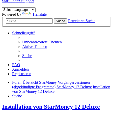
Star Finanz Support
.
Powered by
Translate
Erweiterte Suche
Suche
Schnellzugriff
Unbeantwortete Themen
Aktive Themen
Suche
FAQ
Anmelden
Registrieren
Foren-Übersicht
StarMoney Vorgängerversionen
(abgekündigte Programme)
StarMoney 12 Deluxe
Installation
von StarMoney 12 Deluxe
Suche
Installation von StarMoney 12 Deluxe