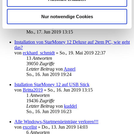
Daten (Flat)
von
tokos
»
Sa., 15. Jun 2019 10:37
4
Antworten
Nur notwendige Cookies
24238
Zugriffe
Letzter Beitrag
von
tokos
Mo., 17. Jun 2019 13:15
Installation von StarMoney 12 Deluxe auf 2tem PC, wie geht
das?
von
eckhard_schmidt
»
So., 19. Mai 2019 22:37
13
Antworten
39050
Zugriffe
Letzter Beitrag
von
Angel
So., 16. Jun 2019 19:24
Istallation StarMoney 12 auf USB Stick
von
Britta2019
»
So., 16. Jun 2019 13:15
1
Antworten
19436
Zugriffe
Letzter Beitrag
von
kuddel
So., 16. Jun 2019 16:23
Alle Windows-Startmenüeinträge verloren!!!
von
excelist
»
Do., 13. Jun 2019 14:03
6
Antworten