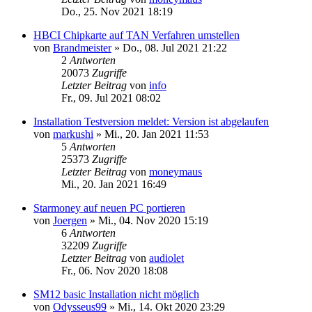
Do., 25. Nov 2021 18:19
HBCI Chipkarte auf TAN Verfahren umstellen
von
Brandmeister
»
Do., 08. Jul 2021 21:22
2
Antworten
20073
Zugriffe
Letzter Beitrag
von
info
Fr., 09. Jul 2021 08:02
Installation Testversion meldet: Version ist abgelaufen
von
markushi
»
Mi., 20. Jan 2021 11:53
5
Antworten
25373
Zugriffe
Letzter Beitrag
von
moneymaus
Mi., 20. Jan 2021 16:49
Starmoney auf neuen PC portieren
von
Joergen
»
Mi., 04. Nov 2020 15:19
6
Antworten
32209
Zugriffe
Letzter Beitrag
von
audiolet
Fr., 06. Nov 2020 18:08
SM12 basic Installation nicht möglich
von
Odysseus99
»
Mi., 14. Okt 2020 23:29