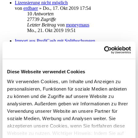
Lizensierung nicht möglich
von
erdbaer
»
Do., 17. Okt 2019 17:54
10
Antworten
27739
Zugriffe
Letzter Beitrag
von
moneymaus
Mo., 21. Okt 2019 19:51
Import aus ProfiCash mit Splitbuchungen
von
sneuf
»
Di., 13. Aug 2019 17:33
1
Antworten
19964
Zugriffe
Letzter Beitrag
von
moneymaus
Di., 13. Aug 2019 18:10
Diese Webseite verwendet Cookies
Rechnungskonto Anbieter online
Wir verwenden Cookies, um Inhalte und Anzeigen zu
von
mschad
»
Mo., 05. Aug 2019 13:57
personalisieren, Funktionen für soziale Medien anbieten
1
Antworten
18667
Zugriffe
zu können und die Zugriffe auf unsere Website zu
Letzter Beitrag
von
moneymaus
analysieren. Außerdem geben wir Informationen zu Ihrer
Do., 08. Aug 2019 08:49
Verwendung unserer Website an unsere Partner für
Konto fehlt in Auswahl nach Installation von StarMoney 12
soziale Medien, Werbung und Analysen weiter. Sie
von
blstar
»
Di., 06. Aug 2019 13:01
akzeptieren unsere Cookies, wenn Sie fortfahren diese
2
Antworten
Webseite zu nutzen. Wichtiger Hinweis: Indem Sie auf
20908
Zugriffe