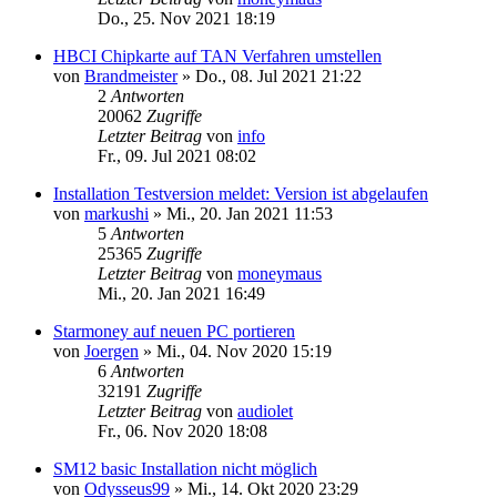
Do., 25. Nov 2021 18:19
HBCI Chipkarte auf TAN Verfahren umstellen
von
Brandmeister
»
Do., 08. Jul 2021 21:22
2
Antworten
20062
Zugriffe
Letzter Beitrag
von
info
Fr., 09. Jul 2021 08:02
Installation Testversion meldet: Version ist abgelaufen
von
markushi
»
Mi., 20. Jan 2021 11:53
5
Antworten
25365
Zugriffe
Letzter Beitrag
von
moneymaus
Mi., 20. Jan 2021 16:49
Starmoney auf neuen PC portieren
von
Joergen
»
Mi., 04. Nov 2020 15:19
6
Antworten
32191
Zugriffe
Letzter Beitrag
von
audiolet
Fr., 06. Nov 2020 18:08
SM12 basic Installation nicht möglich
von
Odysseus99
»
Mi., 14. Okt 2020 23:29