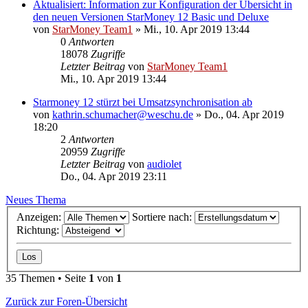
Aktualisiert: Information zur Konfiguration der Übersicht in
den neuen Versionen StarMoney 12 Basic und Deluxe
von
StarMoney Team1
»
Mi., 10. Apr 2019 13:44
0
Antworten
18078
Zugriffe
Letzter Beitrag
von
StarMoney Team1
Mi., 10. Apr 2019 13:44
Starmoney 12 stürzt bei Umsatzsynchronisation ab
von
kathrin.schumacher@weschu.de
»
Do., 04. Apr 2019
18:20
2
Antworten
20959
Zugriffe
Letzter Beitrag
von
audiolet
Do., 04. Apr 2019 23:11
Neues Thema
Anzeigen:
Sortiere nach:
Richtung:
35 Themen • Seite
1
von
1
Zurück zur Foren-Übersicht