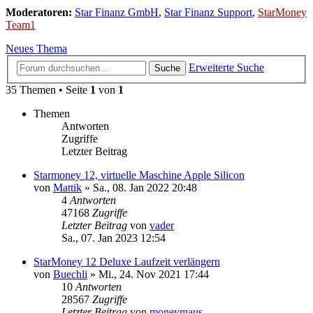
Moderatoren:
Star Finanz GmbH
,
Star Finanz Support
,
StarMoney
Team1
Neues Thema
Erweiterte Suche
Suche
35 Themen • Seite
1
von
1
Themen
Antworten
Zugriffe
Letzter Beitrag
Starmoney 12, virtuelle Maschine Apple Silicon
von
Mattik
»
Sa., 08. Jan 2022 20:48
4
Antworten
47168
Zugriffe
Letzter Beitrag
von
vader
Sa., 07. Jan 2023 12:54
StarMoney 12 Deluxe Laufzeit verlängern
von
Buechli
»
Mi., 24. Nov 2021 17:44
10
Antworten
28567
Zugriffe
Letzter Beitrag
von
moneymaus