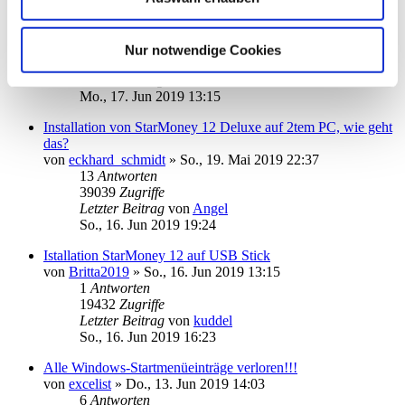
Daten (Flat)
von
tokos
»
Sa., 15. Jun 2019 10:37
4
Antworten
Nur notwendige Cookies
24231
Zugriffe
Letzter Beitrag
von
tokos
Mo., 17. Jun 2019 13:15
Installation von StarMoney 12 Deluxe auf 2tem PC, wie geht
das?
von
eckhard_schmidt
»
So., 19. Mai 2019 22:37
13
Antworten
39039
Zugriffe
Letzter Beitrag
von
Angel
So., 16. Jun 2019 19:24
Istallation StarMoney 12 auf USB Stick
von
Britta2019
»
So., 16. Jun 2019 13:15
1
Antworten
19432
Zugriffe
Letzter Beitrag
von
kuddel
So., 16. Jun 2019 16:23
Alle Windows-Startmenüeinträge verloren!!!
von
excelist
»
Do., 13. Jun 2019 14:03
6
Antworten