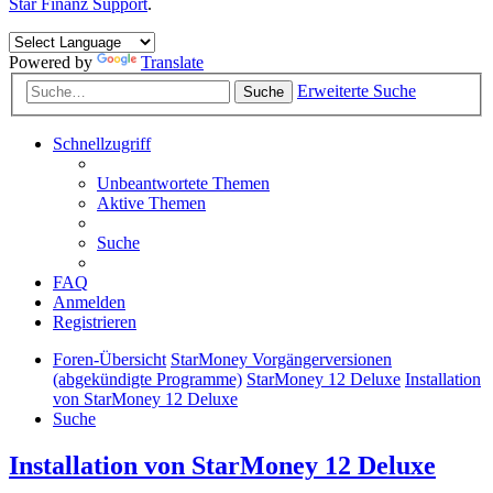
Star Finanz Support
.
Powered by
Translate
Erweiterte Suche
Suche
Schnellzugriff
Unbeantwortete Themen
Aktive Themen
Suche
FAQ
Anmelden
Registrieren
Foren-Übersicht
StarMoney Vorgängerversionen
(abgekündigte Programme)
StarMoney 12 Deluxe
Installation
von StarMoney 12 Deluxe
Suche
Installation von StarMoney 12 Deluxe