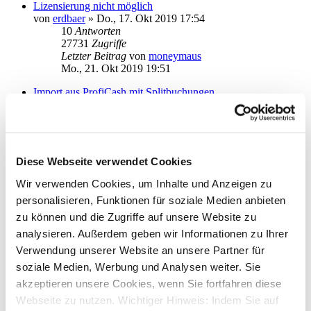
Lizensierung nicht möglich
von
erdbaer
»
Do., 17. Okt 2019 17:54
10
Antworten
27731
Zugriffe
Letzter Beitrag
von
moneymaus
Mo., 21. Okt 2019 19:51
Import aus ProfiCash mit Splitbuchungen
von
sneuf
»
Di., 13. Aug 2019 17:33
1
Antworten
19960
Zugriffe
Letzter Beitrag
von
moneymaus
Di., 13. Aug 2019 18:10
Diese Webseite verwendet Cookies
Rechnungskonto Anbieter online
Wir verwenden Cookies, um Inhalte und Anzeigen zu
von
mschad
»
Mo., 05. Aug 2019 13:57
personalisieren, Funktionen für soziale Medien anbieten
1
Antworten
18660
Zugriffe
zu können und die Zugriffe auf unsere Website zu
Letzter Beitrag
von
moneymaus
analysieren. Außerdem geben wir Informationen zu Ihrer
Do., 08. Aug 2019 08:49
Verwendung unserer Website an unsere Partner für
Konto fehlt in Auswahl nach Installation von StarMoney 12
soziale Medien, Werbung und Analysen weiter. Sie
von
blstar
»
Di., 06. Aug 2019 13:01
akzeptieren unsere Cookies, wenn Sie fortfahren diese
2
Antworten
Webseite zu nutzen. Wichtiger Hinweis: Indem Sie auf
20906
Zugriffe