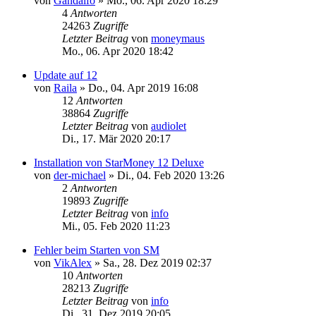
von
Gandalfo
»
Mo., 06. Apr 2020 18:29
4
Antworten
24263
Zugriffe
Letzter Beitrag
von
moneymaus
Mo., 06. Apr 2020 18:42
Update auf 12
von
Raila
»
Do., 04. Apr 2019 16:08
12
Antworten
38864
Zugriffe
Letzter Beitrag
von
audiolet
Di., 17. Mär 2020 20:17
Installation von StarMoney 12 Deluxe
von
der-michael
»
Di., 04. Feb 2020 13:26
2
Antworten
19893
Zugriffe
Letzter Beitrag
von
info
Mi., 05. Feb 2020 11:23
Fehler beim Starten von SM
von
VikAlex
»
Sa., 28. Dez 2019 02:37
10
Antworten
28213
Zugriffe
Letzter Beitrag
von
info
Di., 31. Dez 2019 20:05