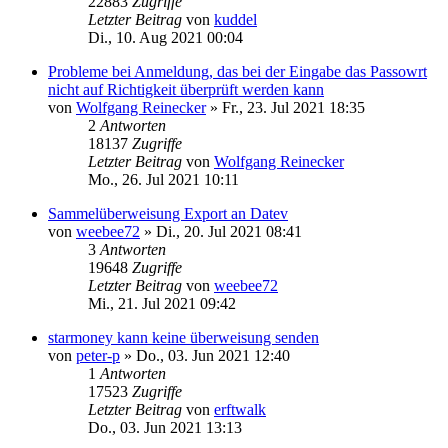
22883
Zugriffe
Letzter Beitrag
von
kuddel
Di., 10. Aug 2021 00:04
Probleme bei Anmeldung, das bei der Eingabe das Passowrt
nicht auf Richtigkeit überprüft werden kann
von
Wolfgang Reinecker
»
Fr., 23. Jul 2021 18:35
2
Antworten
18137
Zugriffe
Letzter Beitrag
von
Wolfgang Reinecker
Mo., 26. Jul 2021 10:11
Sammelüberweisung Export an Datev
von
weebee72
»
Di., 20. Jul 2021 08:41
3
Antworten
19648
Zugriffe
Letzter Beitrag
von
weebee72
Mi., 21. Jul 2021 09:42
starmoney kann keine überweisung senden
von
peter-p
»
Do., 03. Jun 2021 12:40
1
Antworten
17523
Zugriffe
Letzter Beitrag
von
erftwalk
Do., 03. Jun 2021 13:13