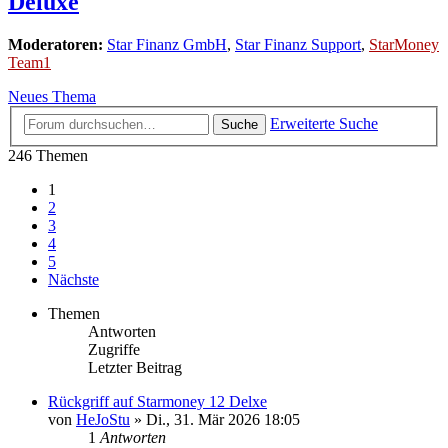
Deluxe
Moderatoren:
Star Finanz GmbH
,
Star Finanz Support
,
StarMoney
Team1
Neues Thema
Erweiterte Suche
Suche
246 Themen
1
2
3
4
5
Nächste
Themen
Antworten
Zugriffe
Letzter Beitrag
Rückgriff auf Starmoney 12 Delxe
von
HeJoStu
»
Di., 31. Mär 2026 18:05
1
Antworten