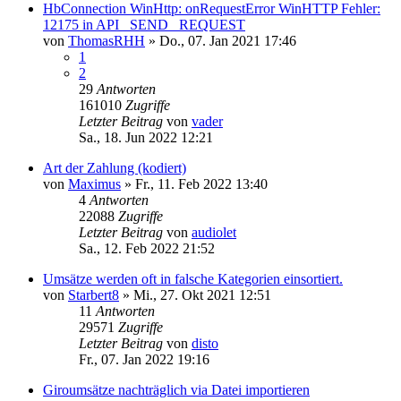
HbConnection WinHttp: onRequestError WinHTTP Fehler:
12175 in API_ SEND _REQUEST
von
ThomasRHH
»
Do., 07. Jan 2021 17:46
1
2
29
Antworten
161010
Zugriffe
Letzter Beitrag
von
vader
Sa., 18. Jun 2022 12:21
Art der Zahlung (kodiert)
von
Maximus
»
Fr., 11. Feb 2022 13:40
4
Antworten
22088
Zugriffe
Letzter Beitrag
von
audiolet
Sa., 12. Feb 2022 21:52
Umsätze werden oft in falsche Kategorien einsortiert.
von
Starbert8
»
Mi., 27. Okt 2021 12:51
11
Antworten
29571
Zugriffe
Letzter Beitrag
von
disto
Fr., 07. Jan 2022 19:16
Giroumsätze nachträglich via Datei importieren