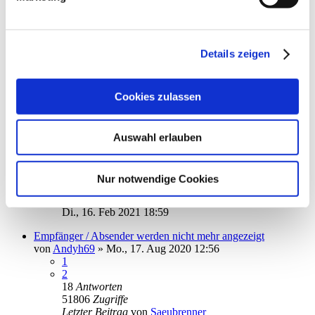
20075
Zugriffe
Letzter Beitrag
von
Basti1982
Fr., 19. Feb 2021 15:44
Details zeigen
Umsatzausgabe: Spalteneinsteluungen fixieren
von
wostbast
»
Mi., 17. Feb 2021 16:10
1
Antworten
Cookies zulassen
17885
Zugriffe
Letzter Beitrag
von
kuddel
Mi., 17. Feb 2021 18:29
Auswahl erlauben
Keditkartenumsätze 2021 plotzlich verschwunden
von
ml501
»
Mi., 10. Feb 2021 00:11
7
Antworten
Nur notwendige Cookies
27070
Zugriffe
Letzter Beitrag
von
aaa
Di., 16. Feb 2021 18:59
Empfänger / Absender werden nicht mehr angezeigt
von
Andyh69
»
Mo., 17. Aug 2020 12:56
1
2
18
Antworten
51806
Zugriffe
Letzter Beitrag
von
Saeubrenner