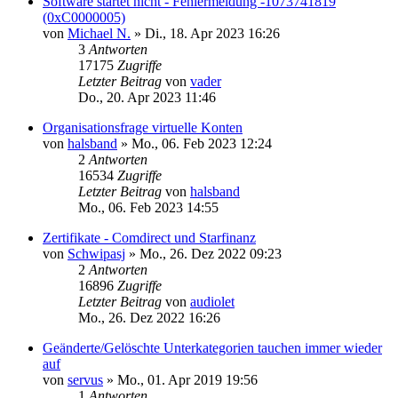
Software startet nicht - Fehlermeldung -1073741819
(0xC0000005)
von
Michael N.
»
Di., 18. Apr 2023 16:26
3
Antworten
17175
Zugriffe
Letzter Beitrag
von
vader
Do., 20. Apr 2023 11:46
Organisationsfrage virtuelle Konten
von
halsband
»
Mo., 06. Feb 2023 12:24
2
Antworten
16534
Zugriffe
Letzter Beitrag
von
halsband
Mo., 06. Feb 2023 14:55
Zertifikate - Comdirect und Starfinanz
von
Schwipasj
»
Mo., 26. Dez 2022 09:23
2
Antworten
16896
Zugriffe
Letzter Beitrag
von
audiolet
Mo., 26. Dez 2022 16:26
Geänderte/Gelöschte Unterkategorien tauchen immer wieder
auf
von
servus
»
Mo., 01. Apr 2019 19:56
1
Antworten