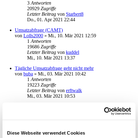
3
Antworten
20929
Zugriffe
Letzter Beitrag
von
Starbert8
Do., 01. Apr 2021 22:44
Umsatzabfrage (CAMT)
von
Lolls2000
»
Mi., 10. Mär 2021 12:59
1
Antworten
19686
Zugriffe
Letzter Beitrag
von
kuddel
Mi., 10. Mär 2021 13:37
Tägliche Umsatzabfrage geht nicht mehr
von
buba
»
Mi., 03. Mär 2021 10:42
1
Antworten
19223
Zugriffe
Letzter Beitrag
von
erftwalk
Mi., 03. Mär 2021 10:53
Einschrittverfahren
von
HJPaul
»
Di., 02. Mär 2021 20:01
4
Antworten
25313
Zugriffe
Letzter Beitrag
von
kuddel
Diese Webseite verwendet Cookies
Mi., 03. Mär 2021 10:39