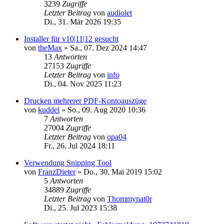
3239
Zugriffe
Letzter Beitrag
von
audiolet
Di., 31. Mär 2026 19:35
Installer für v10|11|12 gesucht
von
theMax
»
Sa., 07. Dez 2024 14:47
13
Antworten
27153
Zugriffe
Letzter Beitrag
von
info
Di., 04. Nov 2025 11:23
Drucken mehrerer PDF-Kontoauszüge
von
kuddel
»
So., 09. Aug 2020 10:36
7
Antworten
27004
Zugriffe
Letzter Beitrag
von
opa04
Fr., 26. Jul 2024 18:11
Verwendung Snipping Tool
von
FranzDieter
»
Do., 30. Mai 2019 15:02
5
Antworten
34889
Zugriffe
Letzter Beitrag
von
Thommynat0r
Di., 25. Jul 2023 15:38