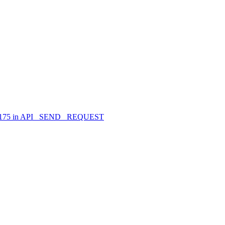
 12175 in API_ SEND _REQUEST