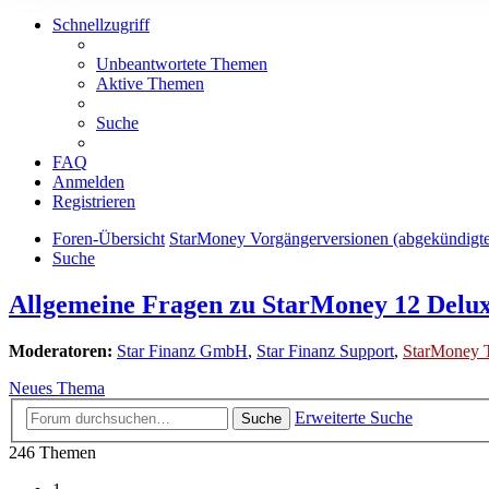
Schnellzugriff
Unbeantwortete Themen
Aktive Themen
Suche
FAQ
Anmelden
Registrieren
Foren-Übersicht
StarMoney Vorgängerversionen (abgekündigt
Suche
Allgemeine Fragen zu StarMoney 12 Delu
Moderatoren:
Star Finanz GmbH
,
Star Finanz Support
,
StarMoney 
Neues Thema
Erweiterte Suche
Suche
246 Themen