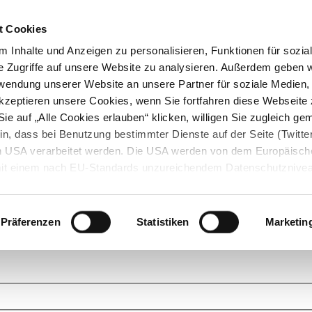
t Cookies
 Inhalte und Anzeigen zu personalisieren, Funktionen für sozia
e Zugriffe auf unsere Website zu analysieren. Außerdem geben w
rwendung unserer Website an unsere Partner für soziale Medien
akzeptieren unsere Cookies, wenn Sie fortfahren diese Webseite 
ie auf „Alle Cookies erlauben“ klicken, willigen Sie zugleich gem
in, dass bei Benutzung bestimmter Dienste auf der Seite (Twitte
den USA verarbeitet werden. Die USA werden von dem Europäisch
 mit einem nach EU-Standards unzureichendem Datenschutznive
tionen dazu finden Sie hier und in unseren Datenschutzrichtlinien
ukte. Das Grundprinzip der StarMoney Community ist dabei ganz einf
cks. Stellen Sie Ihre Fragen und helfen Sie mit Ihrem Wissen anderen w
Präferenzen
Statistiken
Marketin
upportanfragen zu unseren Produkten wenden Sie sich bitte an den
Star