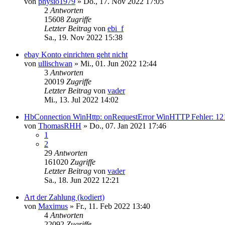
von
physio1979
»
Do., 17. Nov 2022 17:05
2
Antworten
15608
Zugriffe
Letzter Beitrag
von
ebi_f
Sa., 19. Nov 2022 15:38
ebay Konto einrichten geht nicht
von
ullischwan
»
Mi., 01. Jun 2022 12:44
3
Antworten
20019
Zugriffe
Letzter Beitrag
von
vader
Mi., 13. Jul 2022 14:02
HbConnection WinHttp: onRequestError WinHTTP Fehler:
von
ThomasRHH
»
Do., 07. Jan 2021 17:46
1
2
29
Antworten
161020
Zugriffe
Letzter Beitrag
von
vader
Sa., 18. Jun 2022 12:21
Art der Zahlung (kodiert)
von
Maximus
»
Fr., 11. Feb 2022 13:40
4
Antworten
22092
Zugriffe