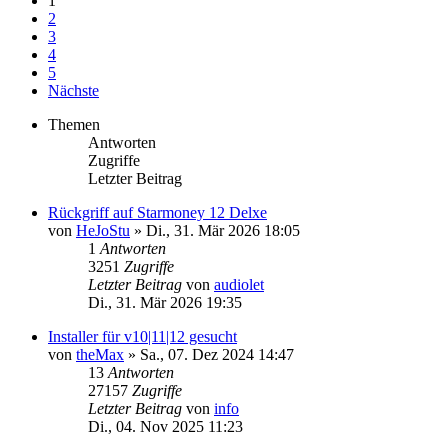
1
2
3
4
5
Nächste
Themen
Antworten
Zugriffe
Letzter Beitrag
Rückgriff auf Starmoney 12 Delxe
von
HeJoStu
»
Di., 31. Mär 2026 18:05
1
Antworten
3251
Zugriffe
Letzter Beitrag
von
audiolet
Di., 31. Mär 2026 19:35
Installer für v10|11|12 gesucht
von
theMax
»
Sa., 07. Dez 2024 14:47
13
Antworten
27157
Zugriffe
Letzter Beitrag
von
info
Di., 04. Nov 2025 11:23