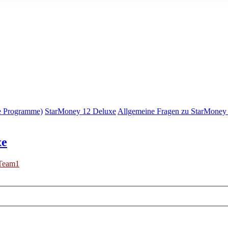
e Programme)
StarMoney 12 Deluxe
Allgemeine Fragen zu StarMoney
xe
Team1