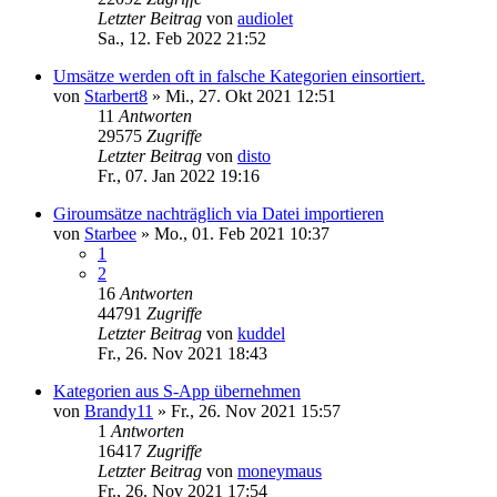
Letzter Beitrag
von
audiolet
Sa., 12. Feb 2022 21:52
Umsätze werden oft in falsche Kategorien einsortiert.
von
Starbert8
»
Mi., 27. Okt 2021 12:51
11
Antworten
29575
Zugriffe
Letzter Beitrag
von
disto
Fr., 07. Jan 2022 19:16
Giroumsätze nachträglich via Datei importieren
von
Starbee
»
Mo., 01. Feb 2021 10:37
1
2
16
Antworten
44791
Zugriffe
Letzter Beitrag
von
kuddel
Fr., 26. Nov 2021 18:43
Kategorien aus S-App übernehmen
von
Brandy11
»
Fr., 26. Nov 2021 15:57
1
Antworten
16417
Zugriffe
Letzter Beitrag
von
moneymaus
Fr., 26. Nov 2021 17:54