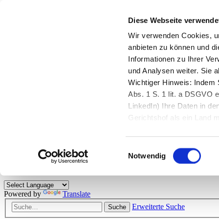
Diese Webseite verwende
Zurück zu StarMoney.de
Login Kundenbereich
Wir verwenden Cookies, um
anbieten zu können und di
Zurück zu StarMoney.de
Informationen zu Ihrer Ve
Login Kundenbereich
und Analysen weiter. Sie 
Zum Inhalt
Wichtiger Hinweis: Indem S
☰
Abs. 1 S. 1 lit. a DSGVO e
LinkedIn) Ihre Daten in 
Herzlich willkommen!
Gerichtshof als ein Land
eingeschätzt. Mehr Informa
Das StarMoney-Forum ist ein Diskussionsforum rund um unsere Prod
Einwilligungsauswahl
Kunden viele nützliche Hilfestellungen und interessante Tipps und Tri
Notwendig
Hinweise: Bitte beachten Sie unsere
Netiquette/Benimmregeln
. Bei S
Powered by
Translate
Erweiterte Suche
Suche