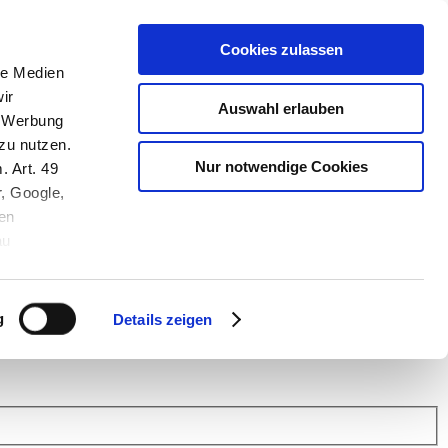
Cookies zulassen
le Medien
ir
Auswahl erlauben
, Werbung
zu nutzen.
Nur notwendige Cookies
. Art. 49
r, Google,
en
au
 (Link s.u.).
ach: Kunden helfen Kunden. Erfahren Sie im Austausch mit anderen
eiter.
g
Details zeigen
 Finanz Support
.