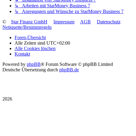
↳ Arbeiten mit StarMoney Business 7
↳ Anregungen und Wünsche zu StarMoney Business 7
©
Star Finanz GmbH
Impressum
AGB
Datenschutz
Netiquette/Benimmregeln
Foren-Übersicht
Alle Zeiten sind
UTC+02:00
Alle Cookies löschen
Kontakt
Powered by
phpBB
® Forum Software © phpBB Limited
Deutsche Übersetzung durch
phpBB.de
2026