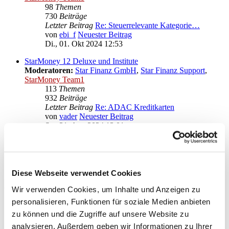
98
Themen
730
Beiträge
Letzter Beitrag
Re: Steuerrelevante Kategorie…
von
ebi_f
Neuester Beitrag
Di., 01. Okt 2024 12:53
StarMoney 12 Deluxe und Institute
Moderatoren:
Star Finanz GmbH
,
Star Finanz Support
,
StarMoney Team1
113
Themen
932
Beiträge
Letzter Beitrag
Re: ADAC Kreditkarten
von
vader
Neuester Beitrag
Sa., 31. Aug 2024 13:01
Anregungen und Wünsche zu StarMoney 12 Deluxe
Moderatoren:
Star Finanz GmbH
,
Star Finanz Support
,
StarMoney Team1
Diese Webseite verwendet Cookies
Gehe zu
Wir verwenden Cookies, um Inhalte und Anzeigen zu
personalisieren, Funktionen für soziale Medien anbieten
Star Finanz GmbH
zu können und die Zugriffe auf unsere Website zu
↳ Ankündigungen der Star Finanz GmbH
↳ Inhalte OnlineUpdates (Produktaktualisierungen)
analysieren. Außerdem geben wir Informationen zu Ihrer