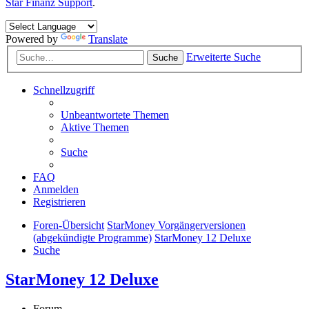
Star Finanz Support
.
Powered by
Translate
Erweiterte Suche
Suche
Schnellzugriff
Unbeantwortete Themen
Aktive Themen
Suche
FAQ
Anmelden
Registrieren
Foren-Übersicht
StarMoney Vorgängerversionen
(abgekündigte Programme)
StarMoney 12 Deluxe
Suche
StarMoney 12 Deluxe
Forum