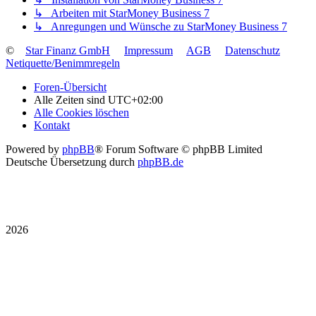
↳ Arbeiten mit StarMoney Business 7
↳ Anregungen und Wünsche zu StarMoney Business 7
©
Star Finanz GmbH
Impressum
AGB
Datenschutz
Netiquette/Benimmregeln
Foren-Übersicht
Alle Zeiten sind
UTC+02:00
Alle Cookies löschen
Kontakt
Powered by
phpBB
® Forum Software © phpBB Limited
Deutsche Übersetzung durch
phpBB.de
2026