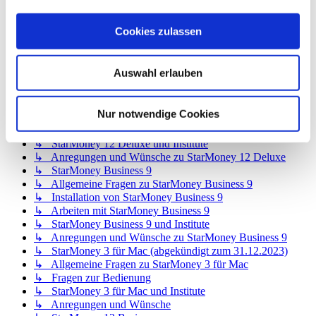
↳ StarMoney 12 Basic
↳ Allgemeine Fragen zu StarMoney 12 Basic
Cookies zulassen
↳ Installation von StarMoney 12 Basic
↳ Bedienung von StarMoney 12 Basic
↳ StarMoney 12 Basic und Institute
Auswahl erlauben
↳ Anregungen und Wünsche zu StarMoney 12 Basic
↳ StarMoney 12 Deluxe
↳ Allgemeine Fragen zu StarMoney 12 Deluxe
Nur notwendige Cookies
↳ Installation von StarMoney 12 Deluxe
↳ Bedienung von StarMoney 12 Deluxe
↳ StarMoney 12 Deluxe und Institute
↳ Anregungen und Wünsche zu StarMoney 12 Deluxe
↳ StarMoney Business 9
↳ Allgemeine Fragen zu StarMoney Business 9
↳ Installation von StarMoney Business 9
↳ Arbeiten mit StarMoney Business 9
↳ StarMoney Business 9 und Institute
↳ Anregungen und Wünsche zu StarMoney Business 9
↳ StarMoney 3 für Mac (abgekündigt zum 31.12.2023)
↳ Allgemeine Fragen zu StarMoney 3 für Mac
↳ Fragen zur Bedienung
↳ StarMoney 3 für Mac und Institute
↳ Anregungen und Wünsche