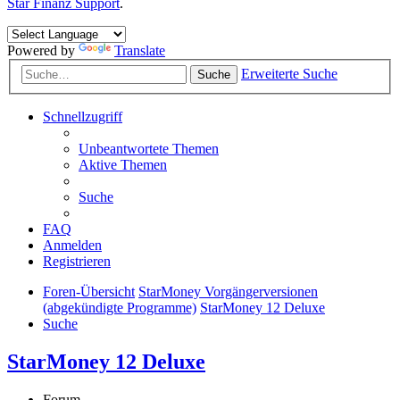
Star Finanz Support
.
Powered by
Translate
Erweiterte Suche
Suche
Schnellzugriff
Unbeantwortete Themen
Aktive Themen
Suche
FAQ
Anmelden
Registrieren
Foren-Übersicht
StarMoney Vorgängerversionen
(abgekündigte Programme)
StarMoney 12 Deluxe
Suche
StarMoney 12 Deluxe
Forum