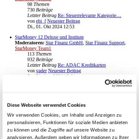
98
Themen
730
Beiträge
Letzter Beitrag
Re: Steuerrelevante Kategorie…
von
ebi_f
Neuester Beitrag
Di., 01. Okt 2024 12:53
StarMoney 12 Deluxe und Institute
Moderatoren:
Star Finanz GmbH
,
Star Finanz Support
,
StarMoney Team1
113
Themen
932
Beiträge
Letzter Beitrag
Re: ADAC Kreditkarten
von
vader
Neuester Beitrag
Sa., 31. Aug 2024 13:01
Anregungen und Wünsche zu StarMoney 12 Deluxe
Moderatoren:
Star Finanz GmbH
,
Star Finanz Support
,
StarMoney Team1
Diese Webseite verwendet Cookies
Gehe zu
Wir verwenden Cookies, um Inhalte und Anzeigen zu
personalisieren, Funktionen für soziale Medien anbieten
Star Finanz GmbH
zu können und die Zugriffe auf unsere Website zu
↳ Ankündigungen der Star Finanz GmbH
↳ Inhalte OnlineUpdates (Produktaktualisierungen)
analysieren. Außerdem geben wir Informationen zu Ihrer