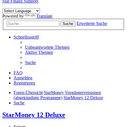
Star Finanz Support
.
Powered by
Translate
Erweiterte Suche
Suche
Schnellzugriff
Unbeantwortete Themen
Aktive Themen
Suche
FAQ
Anmelden
Registrieren
Foren-Übersicht
StarMoney Vorgängerversionen
(abgekündigte Programme)
StarMoney 12 Deluxe
Suche
StarMoney 12 Deluxe
Forum