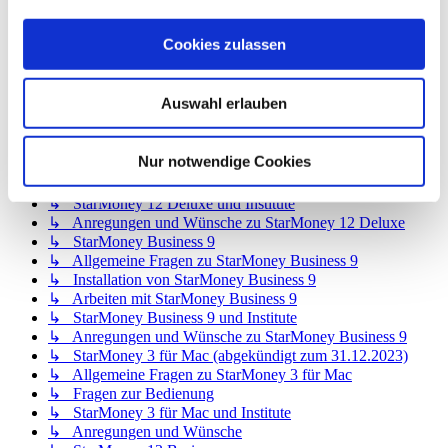
↳ StarMoney 12 Basic
↳ Allgemeine Fragen zu StarMoney 12 Basic
Cookies zulassen
↳ Installation von StarMoney 12 Basic
↳ Bedienung von StarMoney 12 Basic
↳ StarMoney 12 Basic und Institute
Auswahl erlauben
↳ Anregungen und Wünsche zu StarMoney 12 Basic
↳ StarMoney 12 Deluxe
↳ Allgemeine Fragen zu StarMoney 12 Deluxe
Nur notwendige Cookies
↳ Installation von StarMoney 12 Deluxe
↳ Bedienung von StarMoney 12 Deluxe
↳ StarMoney 12 Deluxe und Institute
↳ Anregungen und Wünsche zu StarMoney 12 Deluxe
↳ StarMoney Business 9
↳ Allgemeine Fragen zu StarMoney Business 9
↳ Installation von StarMoney Business 9
↳ Arbeiten mit StarMoney Business 9
↳ StarMoney Business 9 und Institute
↳ Anregungen und Wünsche zu StarMoney Business 9
↳ StarMoney 3 für Mac (abgekündigt zum 31.12.2023)
↳ Allgemeine Fragen zu StarMoney 3 für Mac
↳ Fragen zur Bedienung
↳ StarMoney 3 für Mac und Institute
↳ Anregungen und Wünsche