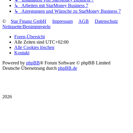
↳ Arbeiten mit StarMoney Business 7
↳ Anregungen und Wünsche zu StarMoney Business 7
©
Star Finanz GmbH
Impressum
AGB
Datenschutz
Netiquette/Benimmregeln
Foren-Übersicht
Alle Zeiten sind
UTC+02:00
Alle Cookies löschen
Kontakt
Powered by
phpBB
® Forum Software © phpBB Limited
Deutsche Übersetzung durch
phpBB.de
2026