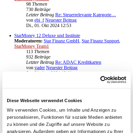
98
Themen
730
Beiträge
Letzter Beitrag
Re: Steuerrelevante Kategorie…
von
ebi_f
Neuester Beitrag
Di., 01. Okt 2024 12:53
StarMoney 12 Deluxe und Institute
Moderatoren:
Star Finanz GmbH
,
Star Finanz Support
,
StarMoney Team1
113
Themen
932
Beiträge
Letzter Beitrag
Re: ADAC Kreditkarten
von
vader
Neuester Beitrag
Sa., 31. Aug 2024 13:01
Anregungen und Wünsche zu StarMoney 12 Deluxe
Moderatoren:
Star Finanz GmbH
,
Star Finanz Support
,
StarMoney Team1
Diese Webseite verwendet Cookies
Gehe zu
Wir verwenden Cookies, um Inhalte und Anzeigen zu
personalisieren, Funktionen für soziale Medien anbieten
Star Finanz GmbH
zu können und die Zugriffe auf unsere Website zu
↳ Ankündigungen der Star Finanz GmbH
↳ Inhalte OnlineUpdates (Produktaktualisierungen)
analysieren. Außerdem geben wir Informationen zu Ihrer