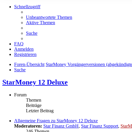
Schnellzugriff
Unbeantwortete Themen
Aktive Themen
Suche
FAQ
Anmelden
Registrieren
Foren-Übersicht
StarMoney Vorgängerversionen (abgekündigt
Suche
StarMoney 12 Deluxe
Forum
Themen
Beiträge
Letzter Beitrag
Allgemeine Fragen zu StarMoney 12 Deluxe
Moderatoren:
Star Finanz GmbH
,
Star Finanz Support
,
StarM
246
Themen