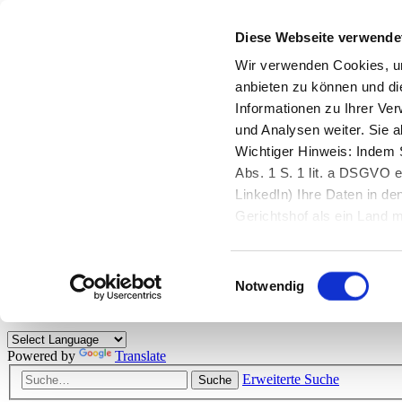
Diese Webseite verwende
Zurück zu StarMoney.de
Login Kundenbereich
Wir verwenden Cookies, um
anbieten zu können und di
Zurück zu StarMoney.de
Informationen zu Ihrer Ve
Login Kundenbereich
und Analysen weiter. Sie 
Zum Inhalt
Wichtiger Hinweis: Indem S
☰
Abs. 1 S. 1 lit. a DSGVO e
LinkedIn) Ihre Daten in 
Herzlich willkommen!
Gerichtshof als ein Land
eingeschätzt. Mehr Informa
Das StarMoney-Forum ist ein Diskussionsforum rund um unsere Prod
Einwilligungsauswahl
Kunden viele nützliche Hilfestellungen und interessante Tipps und Tri
Notwendig
Hinweise: Bitte beachten Sie unsere
Netiquette/Benimmregeln
. Bei S
Powered by
Translate
Erweiterte Suche
Suche