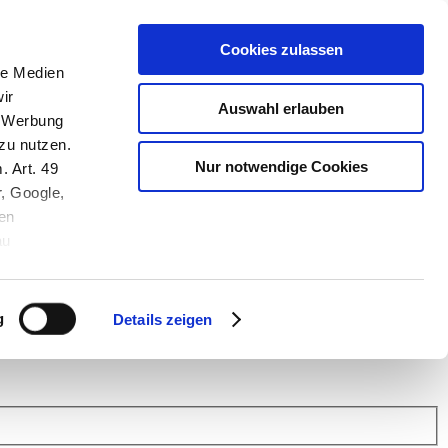
Cookies zulassen
le Medien
ir
Auswahl erlauben
, Werbung
zu nutzen.
Nur notwendige Cookies
. Art. 49
r, Google,
en
au
 (Link s.u.).
ach: Kunden helfen Kunden. Erfahren Sie im Austausch mit anderen
eiter.
g
Details zeigen
 Finanz Support
.