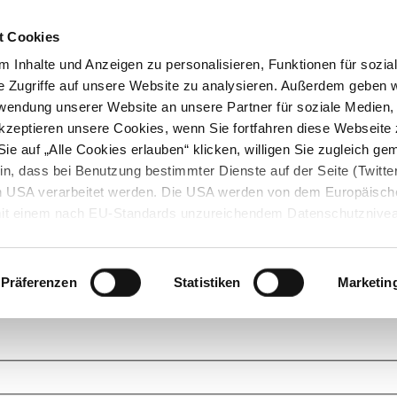
t Cookies
 Inhalte und Anzeigen zu personalisieren, Funktionen für sozia
e Zugriffe auf unsere Website zu analysieren. Außerdem geben w
rwendung unserer Website an unsere Partner für soziale Medien
akzeptieren unsere Cookies, wenn Sie fortfahren diese Webseite 
ie auf „Alle Cookies erlauben“ klicken, willigen Sie zugleich gem
in, dass bei Benutzung bestimmter Dienste auf der Seite (Twitte
den USA verarbeitet werden. Die USA werden von dem Europäisch
 mit einem nach EU-Standards unzureichendem Datenschutznive
tionen dazu finden Sie hier und in unseren Datenschutzrichtlinien
ukte. Das Grundprinzip der StarMoney Community ist dabei ganz einf
cks. Stellen Sie Ihre Fragen und helfen Sie mit Ihrem Wissen anderen w
Präferenzen
Statistiken
Marketin
upportanfragen zu unseren Produkten wenden Sie sich bitte an den
Star