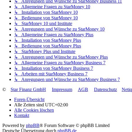
↳ Anregungen und Wünsche zu StarMoney Business 11
↳ Allgemeine Fragen zu StarMoney 10
↳ Installation von StarMoney 10
↳ Bedienung von StarMoney 10
↳ StarMoney 10 und Institute
↳ Anregungen und Wünsche zu StarMoney 10
↳ Allgemeine Fragen zu StarMoney Plus
↳ Installation von StarMoney Plus
↳ Bedienung von StarMoney Plus
↳ StarMoney Plus und Institute
↳ Anregungen und Wünsche zu StarMoney Plus
↳ Allgemeine Fragen zu StarMoney Business 7
↳ Installation von StarMoney Business 7
↳ Arbeiten mit StarMoney Business 7
↳ Anregungen und Wünsche zu StarMoney Business 7
©
Star Finanz GmbH
Impressum
AGB
Datenschutz
Neti
Foren-Übersicht
Alle Zeiten sind
UTC+02:00
Alle Cookies löschen
Kontakt
Powered by
phpBB
® Forum Software © phpBB Limited
Deutsche Übersetzung durch
phpBB.de