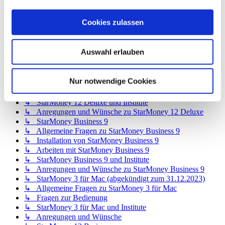
↳ StarMoney 12 Basic
↳ Allgemeine Fragen zu StarMoney 12 Basic
Cookies zulassen
↳ Installation von StarMoney 12 Basic
↳ Bedienung von StarMoney 12 Basic
↳ StarMoney 12 Basic und Institute
Auswahl erlauben
↳ Anregungen und Wünsche zu StarMoney 12 Basic
↳ StarMoney 12 Deluxe
↳ Allgemeine Fragen zu StarMoney 12 Deluxe
Nur notwendige Cookies
↳ Installation von StarMoney 12 Deluxe
↳ Bedienung von StarMoney 12 Deluxe
↳ StarMoney 12 Deluxe und Institute
↳ Anregungen und Wünsche zu StarMoney 12 Deluxe
↳ StarMoney Business 9
↳ Allgemeine Fragen zu StarMoney Business 9
↳ Installation von StarMoney Business 9
↳ Arbeiten mit StarMoney Business 9
↳ StarMoney Business 9 und Institute
↳ Anregungen und Wünsche zu StarMoney Business 9
↳ StarMoney 3 für Mac (abgekündigt zum 31.12.2023)
↳ Allgemeine Fragen zu StarMoney 3 für Mac
↳ Fragen zur Bedienung
↳ StarMoney 3 für Mac und Institute
↳ Anregungen und Wünsche