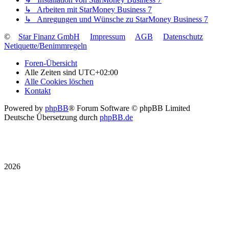
↳ Arbeiten mit StarMoney Business 7
↳ Anregungen und Wünsche zu StarMoney Business 7
©
Star Finanz GmbH
Impressum
AGB
Datenschutz
Netiquette/Benimmregeln
Foren-Übersicht
Alle Zeiten sind
UTC+02:00
Alle Cookies löschen
Kontakt
Powered by
phpBB
® Forum Software © phpBB Limited
Deutsche Übersetzung durch
phpBB.de
2026