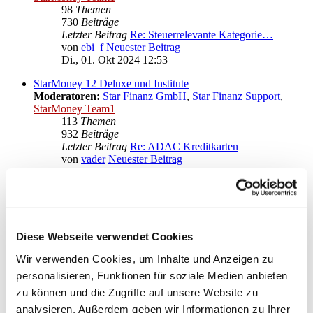
98
Themen
730
Beiträge
Letzter Beitrag
Re: Steuerrelevante Kategorie…
von
ebi_f
Neuester Beitrag
Di., 01. Okt 2024 12:53
StarMoney 12 Deluxe und Institute
Moderatoren:
Star Finanz GmbH
,
Star Finanz Support
,
StarMoney Team1
113
Themen
932
Beiträge
Letzter Beitrag
Re: ADAC Kreditkarten
von
vader
Neuester Beitrag
Sa., 31. Aug 2024 13:01
Anregungen und Wünsche zu StarMoney 12 Deluxe
Moderatoren:
Star Finanz GmbH
,
Star Finanz Support
,
StarMoney Team1
Diese Webseite verwendet Cookies
Gehe zu
Wir verwenden Cookies, um Inhalte und Anzeigen zu
personalisieren, Funktionen für soziale Medien anbieten
Star Finanz GmbH
zu können und die Zugriffe auf unsere Website zu
↳ Ankündigungen der Star Finanz GmbH
↳ Inhalte OnlineUpdates (Produktaktualisierungen)
analysieren. Außerdem geben wir Informationen zu Ihrer