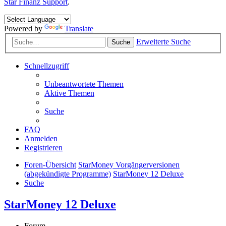
Star Finanz Support
.
Powered by
Translate
Erweiterte Suche
Suche
Schnellzugriff
Unbeantwortete Themen
Aktive Themen
Suche
FAQ
Anmelden
Registrieren
Foren-Übersicht
StarMoney Vorgängerversionen
(abgekündigte Programme)
StarMoney 12 Deluxe
Suche
StarMoney 12 Deluxe
Forum