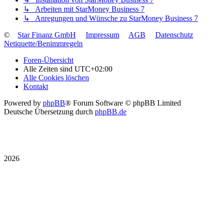
↳ Arbeiten mit StarMoney Business 7
↳ Anregungen und Wünsche zu StarMoney Business 7
©
Star Finanz GmbH
Impressum
AGB
Datenschutz
Netiquette/Benimmregeln
Foren-Übersicht
Alle Zeiten sind
UTC+02:00
Alle Cookies löschen
Kontakt
Powered by
phpBB
® Forum Software © phpBB Limited
Deutsche Übersetzung durch
phpBB.de
2026