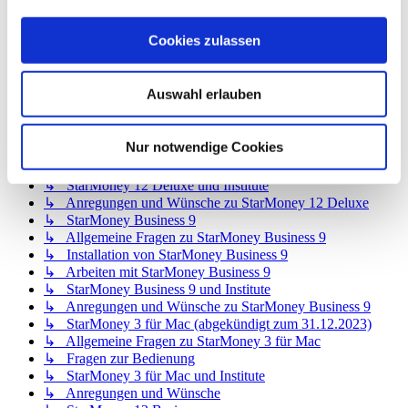
↳ StarMoney 12 Basic
↳ Allgemeine Fragen zu StarMoney 12 Basic
Cookies zulassen
↳ Installation von StarMoney 12 Basic
↳ Bedienung von StarMoney 12 Basic
↳ StarMoney 12 Basic und Institute
Auswahl erlauben
↳ Anregungen und Wünsche zu StarMoney 12 Basic
↳ StarMoney 12 Deluxe
↳ Allgemeine Fragen zu StarMoney 12 Deluxe
Nur notwendige Cookies
↳ Installation von StarMoney 12 Deluxe
↳ Bedienung von StarMoney 12 Deluxe
↳ StarMoney 12 Deluxe und Institute
↳ Anregungen und Wünsche zu StarMoney 12 Deluxe
↳ StarMoney Business 9
↳ Allgemeine Fragen zu StarMoney Business 9
↳ Installation von StarMoney Business 9
↳ Arbeiten mit StarMoney Business 9
↳ StarMoney Business 9 und Institute
↳ Anregungen und Wünsche zu StarMoney Business 9
↳ StarMoney 3 für Mac (abgekündigt zum 31.12.2023)
↳ Allgemeine Fragen zu StarMoney 3 für Mac
↳ Fragen zur Bedienung
↳ StarMoney 3 für Mac und Institute
↳ Anregungen und Wünsche