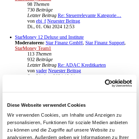
98
Themen
730
Beiträge
Letzter Beitrag
Re: Steuerrelevante Kategorie…
von
ebi_f
Neuester Beitrag
Di., 01. Okt 2024 12:53
StarMoney 12 Deluxe und Institute
Moderatoren:
Star Finanz GmbH
,
Star Finanz Support
,
StarMoney Team1
113
Themen
932
Beiträge
Letzter Beitrag
Re: ADAC Kreditkarten
von
vader
Neuester Beitrag
Sa., 31. Aug 2024 13:01
Anregungen und Wünsche zu StarMoney 12 Deluxe
Moderatoren:
Star Finanz GmbH
,
Star Finanz Support
,
StarMoney Team1
Diese Webseite verwendet Cookies
Gehe zu
Wir verwenden Cookies, um Inhalte und Anzeigen zu
personalisieren, Funktionen für soziale Medien anbieten
Star Finanz GmbH
zu können und die Zugriffe auf unsere Website zu
↳ Ankündigungen der Star Finanz GmbH
↳ Inhalte OnlineUpdates (Produktaktualisierungen)
analysieren. Außerdem geben wir Informationen zu Ihrer