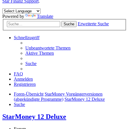
Star Finanz Support
.
Powered by
Translate
Erweiterte Suche
Suche
Schnellzugriff
Unbeantwortete Themen
Aktive Themen
Suche
FAQ
Anmelden
Registrieren
Foren-Übersicht
StarMoney Vorgängerversionen
(abgekündigte Programme)
StarMoney 12 Deluxe
Suche
StarMoney 12 Deluxe
Forum