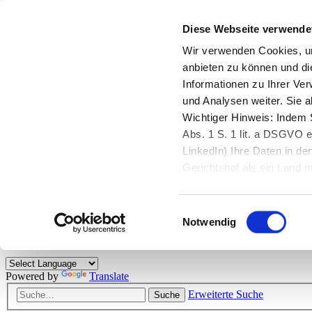
Diese Webseite verwende
Zurück zu StarMoney.de
Login Kundenbereich
Wir verwenden Cookies, um
anbieten zu können und di
Zurück zu StarMoney.de
Informationen zu Ihrer Ve
Login Kundenbereich
und Analysen weiter. Sie 
Zum Inhalt
Wichtiger Hinweis: Indem S
☰
Abs. 1 S. 1 lit. a DSGVO e
LinkedIn) Ihre Daten in 
Herzlich willkommen!
Gerichtshof als ein Land
eingeschätzt. Mehr Informa
Das StarMoney-Forum ist ein Diskussionsforum rund um unsere Prod
Einwilligungsauswahl
Kunden viele nützliche Hilfestellungen und interessante Tipps und Tri
Notwendig
Hinweise: Bitte beachten Sie unsere
Netiquette/Benimmregeln
. Bei S
Powered by
Translate
Erweiterte Suche
Suche