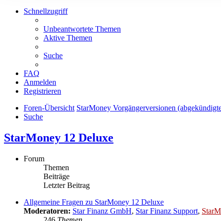
Schnellzugriff
Unbeantwortete Themen
Aktive Themen
Suche
FAQ
Anmelden
Registrieren
Foren-Übersicht
StarMoney Vorgängerversionen (abgekündigt
Suche
StarMoney 12 Deluxe
Forum
Themen
Beiträge
Letzter Beitrag
Allgemeine Fragen zu StarMoney 12 Deluxe
Moderatoren:
Star Finanz GmbH
,
Star Finanz Support
,
StarM
246
Themen