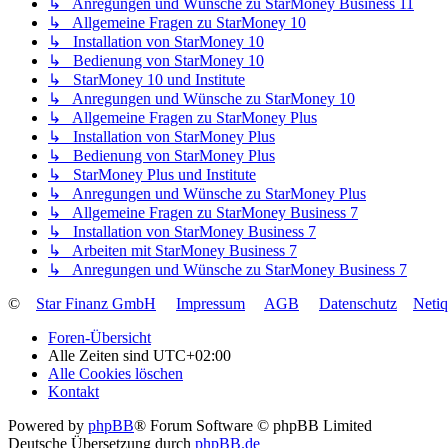
↳ Anregungen und Wünsche zu StarMoney Business 11
↳ Allgemeine Fragen zu StarMoney 10
↳ Installation von StarMoney 10
↳ Bedienung von StarMoney 10
↳ StarMoney 10 und Institute
↳ Anregungen und Wünsche zu StarMoney 10
↳ Allgemeine Fragen zu StarMoney Plus
↳ Installation von StarMoney Plus
↳ Bedienung von StarMoney Plus
↳ StarMoney Plus und Institute
↳ Anregungen und Wünsche zu StarMoney Plus
↳ Allgemeine Fragen zu StarMoney Business 7
↳ Installation von StarMoney Business 7
↳ Arbeiten mit StarMoney Business 7
↳ Anregungen und Wünsche zu StarMoney Business 7
©
Star Finanz GmbH
Impressum
AGB
Datenschutz
Neti
Foren-Übersicht
Alle Zeiten sind
UTC+02:00
Alle Cookies löschen
Kontakt
Powered by
phpBB
® Forum Software © phpBB Limited
Deutsche Übersetzung durch
phpBB.de