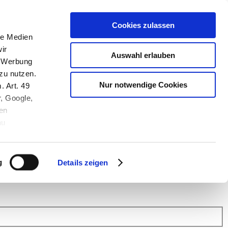
Cookies zulassen
le Medien
ir
Auswahl erlauben
, Werbung
zu nutzen.
Nur notwendige Cookies
. Art. 49
r, Google,
en
au
 (Link s.u.).
ach: Kunden helfen Kunden. Erfahren Sie im Austausch mit anderen
eiter.
g
Details zeigen
 Finanz Support
.