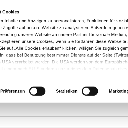
t Cookies
 Inhalte und Anzeigen zu personalisieren, Funktionen für sozia
e Zugriffe auf unsere Website zu analysieren. Außerdem geben w
rwendung unserer Website an unsere Partner für soziale Medien
akzeptieren unsere Cookies, wenn Sie fortfahren diese Webseite 
ie auf „Alle Cookies erlauben“ klicken, willigen Sie zugleich gem
in, dass bei Benutzung bestimmter Dienste auf der Seite (Twitte
den USA verarbeitet werden. Die USA werden von dem Europäisch
 mit einem nach EU-Standards unzureichendem Datenschutznive
tionen dazu finden Sie hier und in unseren Datenschutzrichtlinien
ukte. Das Grundprinzip der StarMoney Community ist dabei ganz einf
cks. Stellen Sie Ihre Fragen und helfen Sie mit Ihrem Wissen anderen w
Präferenzen
Statistiken
Marketin
upportanfragen zu unseren Produkten wenden Sie sich bitte an den
Star