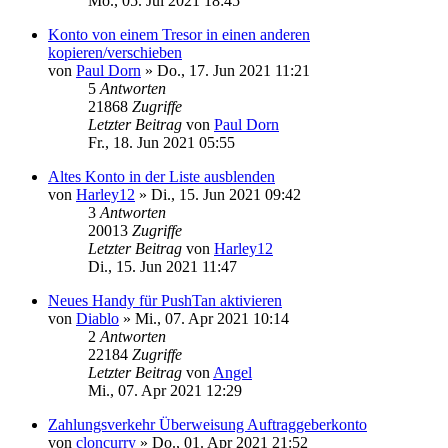
Mo., 05. Jul 2021 18:45
Konto von einem Tresor in einen anderen
kopieren/verschieben
von
Paul Dorn
»
Do., 17. Jun 2021 11:21
5
Antworten
21868
Zugriffe
Letzter Beitrag
von
Paul Dorn
Fr., 18. Jun 2021 05:55
Altes Konto in der Liste ausblenden
von
Harley12
»
Di., 15. Jun 2021 09:42
3
Antworten
20013
Zugriffe
Letzter Beitrag
von
Harley12
Di., 15. Jun 2021 11:47
Neues Handy für PushTan aktivieren
von
Diablo
»
Mi., 07. Apr 2021 10:14
2
Antworten
22184
Zugriffe
Letzter Beitrag
von
Angel
Mi., 07. Apr 2021 12:29
Zahlungsverkehr Überweisung Auftraggeberkonto
von
cloncurry
»
Do., 01. Apr 2021 21:52