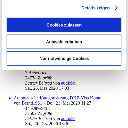
1
Antworten
19360
Zugriffe
Details zeigen
Letzter Beitrag
von
ebi_f
Sa., 02. Jan 2021 13:00
Cookies zulassen
Empfänger, Auswahl, Anzeige
von
hermann1
»
So., 27. Dez 2020 00:16
7
Antworten
Auswahl erlauben
24095
Zugriffe
Letzter Beitrag
von
hermann1
Mo., 28. Dez 2020 02:11
Nur notwendige Cookies
Vorgemerkte Umsätze löschen
von
radguard
»
Fr., 25. Dez 2020 18:35
3
Antworten
24774
Zugriffe
Letzter Beitrag
von
audiolet
Sa., 26. Dez 2020 17:03
Automatische Kategorisierung DKB Visa Konto
von
Bernd1961
»
Do., 21. Mai 2020 11:27
14
Antworten
37502
Zugriffe
Letzter Beitrag
von
audiolet
So., 20. Dez 2020 13:36