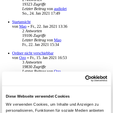
19323
Zugriffe
Letzter Beitrag
von
audiolet
So., 24. Jan 2021 17:49
Startansicht
von
Mao
»
Fr., 22. Jan 2021 13:36
2
Antworten
19106
Zugriffe
Letzter Beitrag
von
Mao
Fr., 22. Jan 2021 15:34
Ordner nicht verschiebbar
von
Ozo
»
Fr., 15. Jan 2021 16:53
3
Antworten
19830
Zugriffe
Letzter Beitrag
von
Ozo
Do., 21. Jan 2021 20:53
Probleme mit neuen Kategorien/Unterkategorien
von
Murmel1001
»
Mi., 20. Jan 2021 11:15
1
Antworten
Diese Webseite verwendet Cookies
18400
Zugriffe
Letzter Beitrag
von
ebi_f
Wir verwenden Cookies, um Inhalte und Anzeigen zu
Mi., 20. Jan 2021 13:40
personalisieren, Funktionen für soziale Medien anbieten