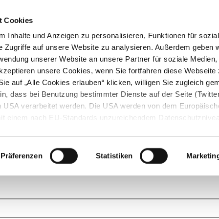
t Cookies
 Inhalte und Anzeigen zu personalisieren, Funktionen für sozia
e Zugriffe auf unsere Website zu analysieren. Außerdem geben w
rwendung unserer Website an unsere Partner für soziale Medien
akzeptieren unsere Cookies, wenn Sie fortfahren diese Webseite 
ie auf „Alle Cookies erlauben“ klicken, willigen Sie zugleich gem
in, dass bei Benutzung bestimmter Dienste auf der Seite (Twitte
den USA verarbeitet werden. Die USA werden von dem Europäisch
 mit einem nach EU-Standards unzureichendem Datenschutznive
tionen dazu finden Sie hier und in unseren Datenschutzrichtlinien
ukte. Das Grundprinzip der StarMoney Community ist dabei ganz einf
cks. Stellen Sie Ihre Fragen und helfen Sie mit Ihrem Wissen anderen w
Präferenzen
Statistiken
Marketin
upportanfragen zu unseren Produkten wenden Sie sich bitte an den
Star