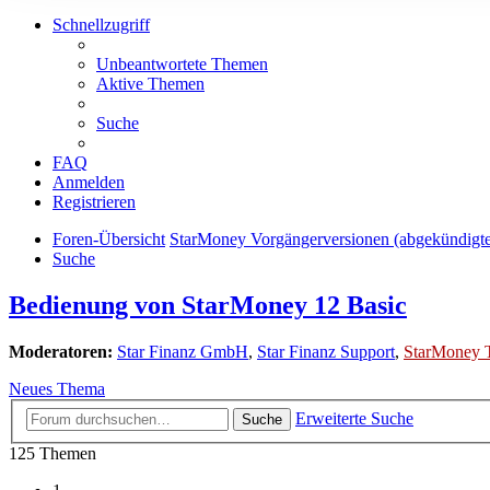
Schnellzugriff
Unbeantwortete Themen
Aktive Themen
Suche
FAQ
Anmelden
Registrieren
Foren-Übersicht
StarMoney Vorgängerversionen (abgekündigt
Suche
Bedienung von StarMoney 12 Basic
Moderatoren:
Star Finanz GmbH
,
Star Finanz Support
,
StarMoney 
Neues Thema
Erweiterte Suche
Suche
125 Themen