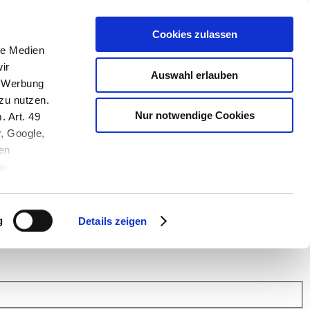
Cookies zulassen
le Medien
ir
Auswahl erlauben
, Werbung
zu nutzen.
Nur notwendige Cookies
. Art. 49
r, Google,
en
au
 (Link s.u.).
ach: Kunden helfen Kunden. Erfahren Sie im Austausch mit anderen
eiter.
g
Details zeigen
 Finanz Support
.