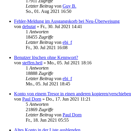
17911
Zugriffe
Letzter Beitrag
von
Guy B.
So., 01. Aug 2021 16:50
Fehler-Meldung im Ausgangskorb bei Neu-Überweisung
von
debutat
»
Fr., 30. Jul 2021 14:41
1
Antworten
18455
Zugriffe
Letzter Beitrag
von
ebi_f
Fr., 30. Jul 2021 16:08
Benutzer löschen ohne Kennwort?
von
steffen.heil
»
Mo., 05. Jul 2021 18:16
1
Antworten
18888
Zugriffe
Letzter Beitrag
von
ebi_f
Mo., 05. Jul 2021 18:45
Konto von einem Tresor in einen anderen kopieren/verschieben
von
Paul Dorn
»
Do., 17. Jun 2021 11:21
5
Antworten
21869
Zugriffe
Letzter Beitrag
von
Paul Dorn
Fr., 18. Jun 2021 05:55
Altes Konto in der Liste ausblenden