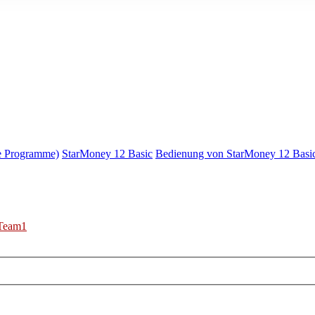
e Programme)
StarMoney 12 Basic
Bedienung von StarMoney 12 Basi
Team1