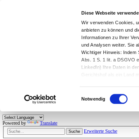
Diese Webseite verwende
Zurück zu StarMoney.de
Login Kundenbereich
Wir verwenden Cookies, um
anbieten zu können und di
Zurück zu StarMoney.de
Informationen zu Ihrer Ve
Login Kundenbereich
und Analysen weiter. Sie 
Zum Inhalt
Wichtiger Hinweis: Indem S
☰
Abs. 1 S. 1 lit. a DSGVO e
LinkedIn) Ihre Daten in 
Herzlich willkommen!
Gerichtshof als ein Land
eingeschätzt. Mehr Informa
Das StarMoney-Forum ist ein Diskussionsforum rund um unsere Prod
Einwilligungsauswahl
Kunden viele nützliche Hilfestellungen und interessante Tipps und Tri
Notwendig
Hinweise: Bitte beachten Sie unsere
Netiquette/Benimmregeln
. Bei S
Powered by
Translate
Erweiterte Suche
Suche