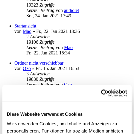
19323
Zugriffe
Letzter Beitrag
von
audiolet
So., 24. Jan 2021 17:49
Startansicht
von
Mao
»
Fr., 22. Jan 2021 13:36
2
Antworten
19106
Zugriffe
Letzter Beitrag
von
Mao
Fr., 22. Jan 2021 15:34
Ordner nicht verschiebbar
von
Ozo
»
Fr., 15. Jan 2021 16:53
3
Antworten
19830
Zugriffe
Letzter Beitrag
von
Ozo
Do., 21. Jan 2021 20:53
Probleme mit neuen Kategorien/Unterkategorien
von
Murmel1001
»
Mi., 20. Jan 2021 11:15
1
Antworten
Diese Webseite verwendet Cookies
18400
Zugriffe
Letzter Beitrag
von
ebi_f
Wir verwenden Cookies, um Inhalte und Anzeigen zu
Mi., 20. Jan 2021 13:40
personalisieren, Funktionen für soziale Medien anbieten