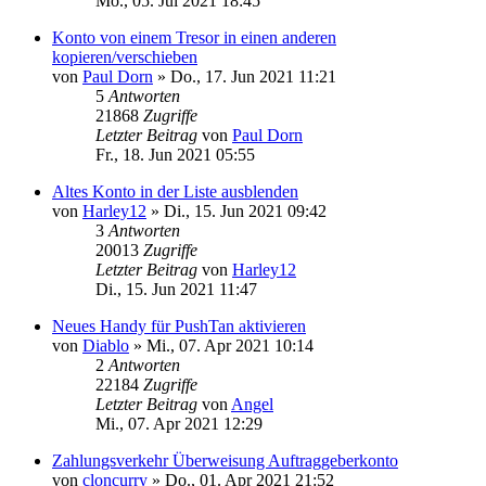
Mo., 05. Jul 2021 18:45
Konto von einem Tresor in einen anderen
kopieren/verschieben
von
Paul Dorn
»
Do., 17. Jun 2021 11:21
5
Antworten
21868
Zugriffe
Letzter Beitrag
von
Paul Dorn
Fr., 18. Jun 2021 05:55
Altes Konto in der Liste ausblenden
von
Harley12
»
Di., 15. Jun 2021 09:42
3
Antworten
20013
Zugriffe
Letzter Beitrag
von
Harley12
Di., 15. Jun 2021 11:47
Neues Handy für PushTan aktivieren
von
Diablo
»
Mi., 07. Apr 2021 10:14
2
Antworten
22184
Zugriffe
Letzter Beitrag
von
Angel
Mi., 07. Apr 2021 12:29
Zahlungsverkehr Überweisung Auftraggeberkonto
von
cloncurry
»
Do., 01. Apr 2021 21:52