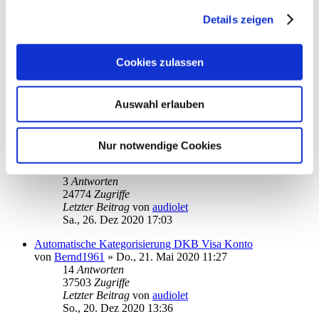
1
Antworten
19360
Zugriffe
Details zeigen
Letzter Beitrag
von
ebi_f
Sa., 02. Jan 2021 13:00
Cookies zulassen
Empfänger, Auswahl, Anzeige
von
hermann1
»
So., 27. Dez 2020 00:16
7
Antworten
Auswahl erlauben
24096
Zugriffe
Letzter Beitrag
von
hermann1
Mo., 28. Dez 2020 02:11
Nur notwendige Cookies
Vorgemerkte Umsätze löschen
von
radguard
»
Fr., 25. Dez 2020 18:35
3
Antworten
24774
Zugriffe
Letzter Beitrag
von
audiolet
Sa., 26. Dez 2020 17:03
Automatische Kategorisierung DKB Visa Konto
von
Bernd1961
»
Do., 21. Mai 2020 11:27
14
Antworten
37503
Zugriffe
Letzter Beitrag
von
audiolet
So., 20. Dez 2020 13:36