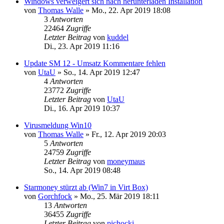
Windows verweigert sich nach herunterladen Installation
von
Thomas Walle
»
Mo., 22. Apr 2019 18:08
3
Antworten
22464
Zugriffe
Letzter Beitrag
von
kuddel
Di., 23. Apr 2019 11:16
Update SM 12 - Umsatz Kommentare fehlen
von
UtaU
»
So., 14. Apr 2019 12:47
4
Antworten
23772
Zugriffe
Letzter Beitrag
von
UtaU
Di., 16. Apr 2019 10:37
Virusmeldung Win10
von
Thomas Walle
»
Fr., 12. Apr 2019 20:03
5
Antworten
24759
Zugriffe
Letzter Beitrag
von
moneymaus
So., 14. Apr 2019 08:48
Starmoney stürzt ab (Win7 in Virt Box)
von
Gorchfock
»
Mo., 25. Mär 2019 18:11
13
Antworten
36455
Zugriffe
Letzter Beitrag
von
pichocki