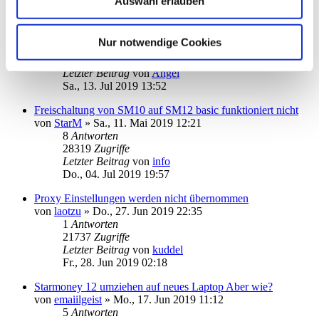
Auswahl erlauben
Problem mit HBCI-PIN-Dialog
von
hanjob11
»
Fr., 12. Jul 2019 17:17
Nur notwendige Cookies
7
Antworten
29349
Zugriffe
Letzter Beitrag
von
Angel
Sa., 13. Jul 2019 13:52
Freischaltung von SM10 auf SM12 basic funktioniert nicht
von
StarM
»
Sa., 11. Mai 2019 12:21
8
Antworten
28319
Zugriffe
Letzter Beitrag
von
info
Do., 04. Jul 2019 19:57
Proxy Einstellungen werden nicht übernommen
von
laotzu
»
Do., 27. Jun 2019 22:35
1
Antworten
21737
Zugriffe
Letzter Beitrag
von
kuddel
Fr., 28. Jun 2019 02:18
Starmoney 12 umziehen auf neues Laptop Aber wie?
von
emaiilgeist
»
Mo., 17. Jun 2019 11:12
5
Antworten