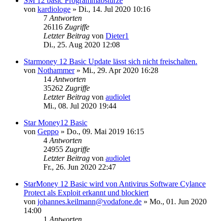
SM 12 basic Programmabstürze
von
kardiologe
»
Di., 14. Jul 2020 10:16
7
Antworten
26116
Zugriffe
Letzter Beitrag
von
Dieter1
Di., 25. Aug 2020 12:08
Starmoney 12 Basic Update lässt sich nicht freischalten.
von
Nothammer
»
Mi., 29. Apr 2020 16:28
14
Antworten
35262
Zugriffe
Letzter Beitrag
von
audiolet
Mi., 08. Jul 2020 19:44
Star Money12 Basic
von
Geppo
»
Do., 09. Mai 2019 16:15
4
Antworten
24955
Zugriffe
Letzter Beitrag
von
audiolet
Fr., 26. Jun 2020 22:47
StarMoney 12 Basic wird von Antivirus Software Cylance
Protect als Exploit erkannt und blockiert
von
johannes.keilmann@vodafone.de
»
Mo., 01. Jun 2020
14:00
1
Antworten