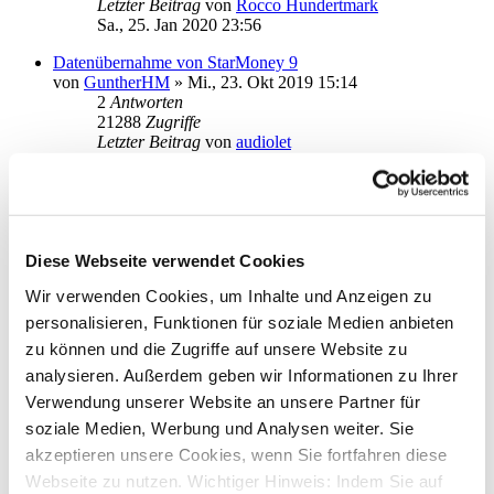
Letzter Beitrag
von
Rocco Hundertmark
Sa., 25. Jan 2020 23:56
Datenübernahme von StarMoney 9
von
GuntherHM
»
Mi., 23. Okt 2019 15:14
2
Antworten
21288
Zugriffe
Letzter Beitrag
von
audiolet
Mi., 23. Okt 2019 19:36
Installation von Star Money 12 Basic bleibt stehen
von
Marauder
»
Do., 11. Apr 2019 18:26
1
2
Diese Webseite verwendet Cookies
3
Wir verwenden Cookies, um Inhalte und Anzeigen zu
35
Antworten
88501
Zugriffe
personalisieren, Funktionen für soziale Medien anbieten
Letzter Beitrag
von
t.korth
zu können und die Zugriffe auf unsere Website zu
Di., 15. Okt 2019 16:42
analysieren. Außerdem geben wir Informationen zu Ihrer
Aktualisiert: Information zur Konfiguration der Übersicht in
Verwendung unserer Website an unsere Partner für
den neuen Versionen StarMoney 12 Basic und Deluxe
soziale Medien, Werbung und Analysen weiter. Sie
von
StarMoney Team1
»
Mi., 10. Apr 2019 13:50
akzeptieren unsere Cookies, wenn Sie fortfahren diese
1
Antworten
20382
Zugriffe
Webseite zu nutzen. Wichtiger Hinweis: Indem Sie auf