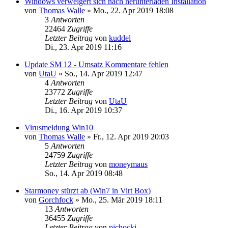
Windows verweigert sich nach herunterladen Installation
von
Thomas Walle
»
Mo., 22. Apr 2019 18:08
3
Antworten
22464
Zugriffe
Letzter Beitrag
von
kuddel
Di., 23. Apr 2019 11:16
Update SM 12 - Umsatz Kommentare fehlen
von
UtaU
»
So., 14. Apr 2019 12:47
4
Antworten
23772
Zugriffe
Letzter Beitrag
von
UtaU
Di., 16. Apr 2019 10:37
Virusmeldung Win10
von
Thomas Walle
»
Fr., 12. Apr 2019 20:03
5
Antworten
24759
Zugriffe
Letzter Beitrag
von
moneymaus
So., 14. Apr 2019 08:48
Starmoney stürzt ab (Win7 in Virt Box)
von
Gorchfock
»
Mo., 25. Mär 2019 18:11
13
Antworten
36455
Zugriffe
Letzter Beitrag
von
pichocki