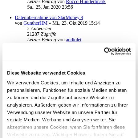
Letzter Beitrag
von
Rocco Hundertmark
Sa., 25. Jan 2020 23:56
Datenübernahme von StarMoney 9
von
GuntherHM
»
Mi., 23. Okt 2019 15:14
2
Antworten
21287
Zugriffe
Letzter Beitrag
von
audiolet
Mi., 23. Okt 2019 19:36
Installation von Star Money 12 Basic bleibt stehen
von
Marauder
»
Do., 11. Apr 2019 18:26
1
2
Diese Webseite verwendet Cookies
3
Wir verwenden Cookies, um Inhalte und Anzeigen zu
35
Antworten
88499
Zugriffe
personalisieren, Funktionen für soziale Medien anbieten
Letzter Beitrag
von
t.korth
zu können und die Zugriffe auf unsere Website zu
Di., 15. Okt 2019 16:42
analysieren. Außerdem geben wir Informationen zu Ihrer
Aktualisiert: Information zur Konfiguration der Übersicht in
Verwendung unserer Website an unsere Partner für
den neuen Versionen StarMoney 12 Basic und Deluxe
soziale Medien, Werbung und Analysen weiter. Sie
von
StarMoney Team1
»
Mi., 10. Apr 2019 13:50
akzeptieren unsere Cookies, wenn Sie fortfahren diese
1
Antworten
20382
Zugriffe
Webseite zu nutzen. Wichtiger Hinweis: Indem Sie auf