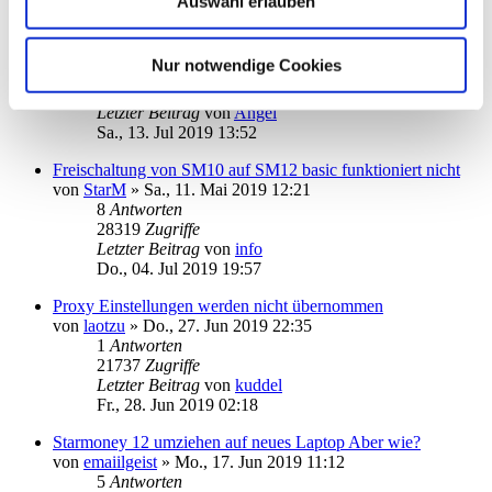
Auswahl erlauben
Problem mit HBCI-PIN-Dialog
von
hanjob11
»
Fr., 12. Jul 2019 17:17
Nur notwendige Cookies
7
Antworten
29347
Zugriffe
Letzter Beitrag
von
Angel
Sa., 13. Jul 2019 13:52
Freischaltung von SM10 auf SM12 basic funktioniert nicht
von
StarM
»
Sa., 11. Mai 2019 12:21
8
Antworten
28319
Zugriffe
Letzter Beitrag
von
info
Do., 04. Jul 2019 19:57
Proxy Einstellungen werden nicht übernommen
von
laotzu
»
Do., 27. Jun 2019 22:35
1
Antworten
21737
Zugriffe
Letzter Beitrag
von
kuddel
Fr., 28. Jun 2019 02:18
Starmoney 12 umziehen auf neues Laptop Aber wie?
von
emaiilgeist
»
Mo., 17. Jun 2019 11:12
5
Antworten