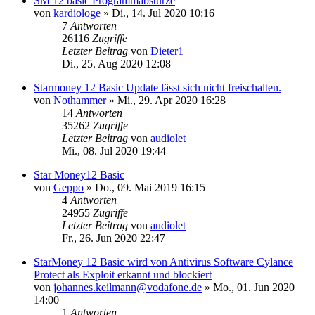
SM 12 basic Programmabstürze
von
kardiologe
»
Di., 14. Jul 2020 10:16
7
Antworten
26116
Zugriffe
Letzter Beitrag
von
Dieter1
Di., 25. Aug 2020 12:08
Starmoney 12 Basic Update lässt sich nicht freischalten.
von
Nothammer
»
Mi., 29. Apr 2020 16:28
14
Antworten
35262
Zugriffe
Letzter Beitrag
von
audiolet
Mi., 08. Jul 2020 19:44
Star Money12 Basic
von
Geppo
»
Do., 09. Mai 2019 16:15
4
Antworten
24955
Zugriffe
Letzter Beitrag
von
audiolet
Fr., 26. Jun 2020 22:47
StarMoney 12 Basic wird von Antivirus Software Cylance
Protect als Exploit erkannt und blockiert
von
johannes.keilmann@vodafone.de
»
Mo., 01. Jun 2020
14:00
1
Antworten