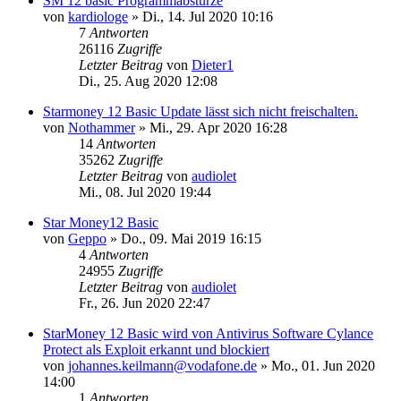
SM 12 basic Programmabstürze
von
kardiologe
»
Di., 14. Jul 2020 10:16
7
Antworten
26116
Zugriffe
Letzter Beitrag
von
Dieter1
Di., 25. Aug 2020 12:08
Starmoney 12 Basic Update lässt sich nicht freischalten.
von
Nothammer
»
Mi., 29. Apr 2020 16:28
14
Antworten
35262
Zugriffe
Letzter Beitrag
von
audiolet
Mi., 08. Jul 2020 19:44
Star Money12 Basic
von
Geppo
»
Do., 09. Mai 2019 16:15
4
Antworten
24955
Zugriffe
Letzter Beitrag
von
audiolet
Fr., 26. Jun 2020 22:47
StarMoney 12 Basic wird von Antivirus Software Cylance
Protect als Exploit erkannt und blockiert
von
johannes.keilmann@vodafone.de
»
Mo., 01. Jun 2020
14:00
1
Antworten