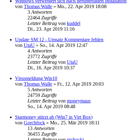
Windows verweigert sich nach herunterladen Installation
von
Thomas Walle
»
Mo., 22. Apr 2019 18:08
3
Antworten
22464
Zugriffe
Letzter Beitrag
von
kuddel
Di., 23. Apr 2019 11:16
Update SM 12 - Umsatz Kommentare fehlen
von
UtaU
»
So., 14. Apr 2019 12:47
4
Antworten
23772
Zugriffe
Letzter Beitrag
von
UtaU
Di., 16. Apr 2019 10:37
Virusmeldung Win10
von
Thomas Walle
»
Fr., 12. Apr 2019 20:03
5
Antworten
24759
Zugriffe
Letzter Beitrag
von
moneymaus
So., 14. Apr 2019 08:48
Starmoney stürzt ab (Win7 in Virt Box)
von
Gorchfock
»
Mo., 25. Mär 2019 18:11
13
Antworten
36455
Zugriffe
Letzter Beitrag
von
pichocki