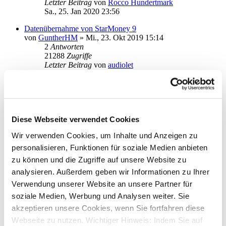
Letzter Beitrag
von
Rocco Hundertmark
Sa., 25. Jan 2020 23:56
Datenübernahme von StarMoney 9
von
GuntherHM
»
Mi., 23. Okt 2019 15:14
2
Antworten
21288
Zugriffe
Letzter Beitrag
von
audiolet
Mi., 23. Okt 2019 19:36
Installation von Star Money 12 Basic bleibt stehen
von
Marauder
»
Do., 11. Apr 2019 18:26
1
2
Diese Webseite verwendet Cookies
3
Wir verwenden Cookies, um Inhalte und Anzeigen zu
35
Antworten
88500
Zugriffe
personalisieren, Funktionen für soziale Medien anbieten
Letzter Beitrag
von
t.korth
zu können und die Zugriffe auf unsere Website zu
Di., 15. Okt 2019 16:42
analysieren. Außerdem geben wir Informationen zu Ihrer
Aktualisiert: Information zur Konfiguration der Übersicht in
Verwendung unserer Website an unsere Partner für
den neuen Versionen StarMoney 12 Basic und Deluxe
soziale Medien, Werbung und Analysen weiter. Sie
von
StarMoney Team1
»
Mi., 10. Apr 2019 13:50
akzeptieren unsere Cookies, wenn Sie fortfahren diese
1
Antworten
20382
Zugriffe
Webseite zu nutzen. Wichtiger Hinweis: Indem Sie auf