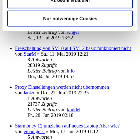
Auswahl erlauben
Problem mit HBCI-PIN-Dialog
von
hanjob11
»
Fr., 12. Jul 2019 17:17
Nur notwendige Cookies
7
Antworten
29348
Zugriffe
Letzter Beitrag
von
Angel
Sa., 13. Jul 2019 13:52
Freischaltung von SM10 auf SM12 basic funktioniert nicht
von
StarM
»
Sa., 11. Mai 2019 12:21
8
Antworten
28319
Zugriffe
Letzter Beitrag
von
info
Do., 04. Jul 2019 19:57
Proxy Einstellungen werden nicht übernommen
von
laotzu
»
Do., 27. Jun 2019 22:35
1
Antworten
21737
Zugriffe
Letzter Beitrag
von
kuddel
Fr., 28. Jun 2019 02:18
Starmoney 12 umziehen auf neues Laptop Aber wie?
von
emaiilgeist
»
Mo., 17. Jun 2019 11:12
5
Antworten