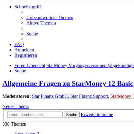
Schnellzugriff
Unbeantwortete Themen
Aktive Themen
Suche
FAQ
Anmelden
Registrieren
Foren-Übersicht
StarMoney Vorgängerversionen (abgekündigt
Suche
Allgemeine Fragen zu StarMoney 12 Basic
Moderatoren:
Star Finanz GmbH
,
Star Finanz Support
,
StarMoney 
Neues Thema
Erweiterte Suche
Suche
338 Themen