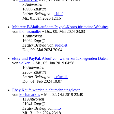
3
Antworten
18903
Zugriffe
Letzter Beitrag
von
ebi_f
Mi., 01. Jan 2025 12:16
Mehrere E-Mails auf dem Paypal-Konto für meine Websites
von
thomasmuller
»
Do., 09. Mai 2024 03:03
1
Antworten
16962
Zugriffe
Letzter Beitrag
von
audiolet
Do., 09. Mai 2024 20:04
eBay und PayPal: Abruf von weiter zurückliegenden Daten
von
volkeru
»
Mi., 05. Jun 2019 04:58
10
Antworten
22867
Zugriffe
Letzter Beitrag
von
erftwalk
Do., 01. Feb 2024 10:07
Ebay Käufe werden nicht mehr eingelesen
von
koch.markus
»
Mi., 02. Okt 2019 23:49
11
Antworten
21941
Zugriffe
Letzter Beitrag
von
info
Mi., 31. Jan 2024 23:18