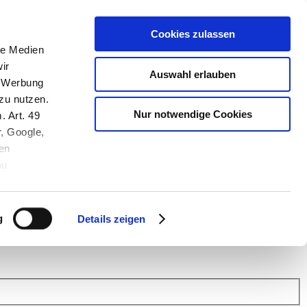
Cookies zulassen
le Medien
ir
Auswahl erlauben
, Werbung
zu nutzen.
Nur notwendige Cookies
. Art. 49
r, Google,
en
au
 (Link s.u.).
ach: Kunden helfen Kunden. Erfahren Sie im Austausch mit anderen
eiter.
g
Details zeigen
 Finanz Support
.