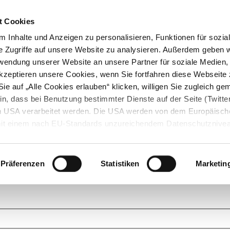
t Cookies
 Inhalte und Anzeigen zu personalisieren, Funktionen für sozia
e Zugriffe auf unsere Website zu analysieren. Außerdem geben w
rwendung unserer Website an unsere Partner für soziale Medien
akzeptieren unsere Cookies, wenn Sie fortfahren diese Webseite 
ie auf „Alle Cookies erlauben“ klicken, willigen Sie zugleich gem
in, dass bei Benutzung bestimmter Dienste auf der Seite (Twitte
den USA verarbeitet werden. Die USA werden von dem Europäisch
 mit einem nach EU-Standards unzureichendem Datenschutznive
tionen dazu finden Sie hier und in unseren Datenschutzrichtlinien
ukte. Das Grundprinzip der StarMoney Community ist dabei ganz einf
cks. Stellen Sie Ihre Fragen und helfen Sie mit Ihrem Wissen anderen w
Präferenzen
Statistiken
Marketin
upportanfragen zu unseren Produkten wenden Sie sich bitte an den
Star