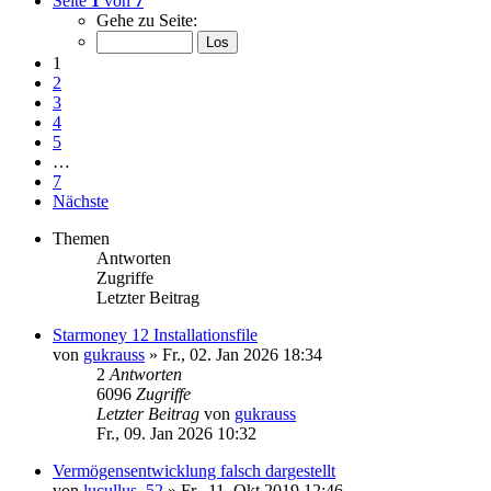
Seite
1
von
7
Gehe zu Seite:
1
2
3
4
5
…
7
Nächste
Themen
Antworten
Zugriffe
Letzter Beitrag
Starmoney 12 Installationsfile
von
gukrauss
»
Fr., 02. Jan 2026 18:34
2
Antworten
6096
Zugriffe
Letzter Beitrag
von
gukrauss
Fr., 09. Jan 2026 10:32
Vermögensentwicklung falsch dargestellt
von
lucullus_52
»
Fr., 11. Okt 2019 12:46