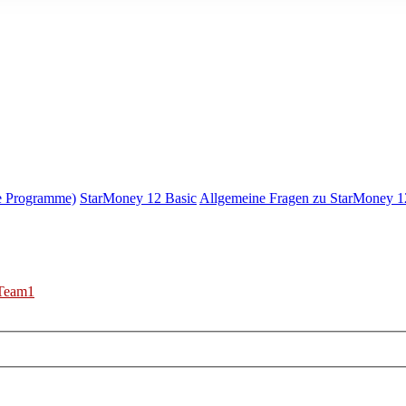
e Programme)
StarMoney 12 Basic
Allgemeine Fragen zu StarMoney 1
Team1