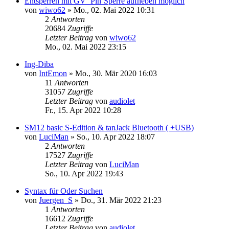
Entsperren mit GV `Pin`Sperre aufheben möglich
von
wiwo62
»
Mo., 02. Mai 2022 10:31
2
Antworten
20684
Zugriffe
Letzter Beitrag
von
wiwo62
Mo., 02. Mai 2022 23:15
Ing-Diba
von
IntEmon
»
Mo., 30. Mär 2020 16:03
11
Antworten
31057
Zugriffe
Letzter Beitrag
von
audiolet
Fr., 15. Apr 2022 10:28
SM12 basic S-Edition & tanJack Bluetooth ( +USB)
von
LuciMan
»
So., 10. Apr 2022 18:07
2
Antworten
17527
Zugriffe
Letzter Beitrag
von
LuciMan
So., 10. Apr 2022 19:43
Syntax für Oder Suchen
von
Juergen_S
»
Do., 31. Mär 2022 21:23
1
Antworten
16612
Zugriffe
Letzter Beitrag
von
audiolet