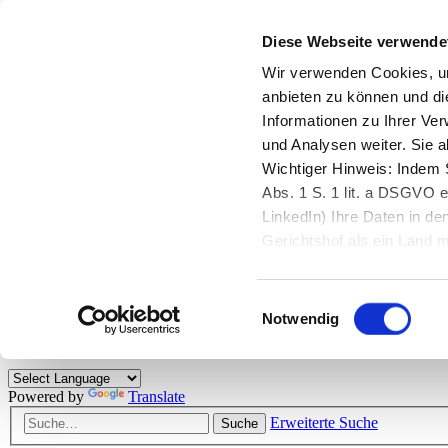
Diese Webseite verwende
Zurück zu StarMoney.de
Login Kundenbereich
Wir verwenden Cookies, um
anbieten zu können und di
Zurück zu StarMoney.de
Informationen zu Ihrer Ve
Login Kundenbereich
und Analysen weiter. Sie 
Zum Inhalt
Wichtiger Hinweis: Indem S
☰
Abs. 1 S. 1 lit. a DSGVO e
LinkedIn) Ihre Daten in 
Herzlich willkommen!
Gerichtshof als ein Land
eingeschätzt. Mehr Informa
Das StarMoney-Forum ist ein Diskussionsforum rund um unsere Prod
Einwilligungsauswahl
Kunden viele nützliche Hilfestellungen und interessante Tipps und Tri
Notwendig
Hinweise: Bitte beachten Sie unsere
Netiquette/Benimmregeln
. Bei S
Powered by
Translate
Erweiterte Suche
Suche