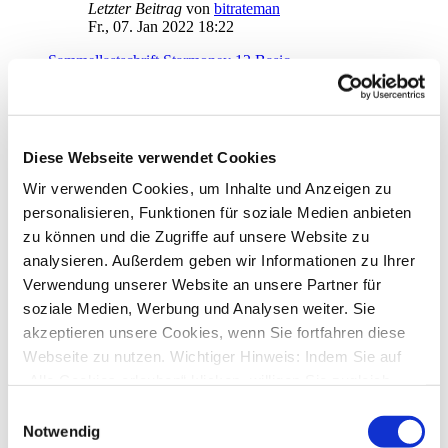
Letzter Beitrag
von
bitrateman
Fr., 07. Jan 2022 18:22
Sammellastschrift Starmoney 12 Basic
von
Marco.M
»
Mi., 05. Jan 2022 09:18
4
Antworten
19523
Zugriffe
Letzter Beitrag
von
Marco.M
Do., 06. Jan 2022 20:05
Diese Webseite verwendet Cookies
Umstellung HBCI- Chip-Tan: HBCI ausgelaufen!?
Wir verwenden Cookies, um Inhalte und Anzeigen zu
von
info@seminarurlaub.de
»
Do., 06. Jan 2022 18:56
personalisieren, Funktionen für soziale Medien anbieten
1
Antworten
zu können und die Zugriffe auf unsere Website zu
16975
Zugriffe
Letzter Beitrag
von
audiolet
analysieren. Außerdem geben wir Informationen zu Ihrer
Do., 06. Jan 2022 20:01
Verwendung unserer Website an unsere Partner für
soziale Medien, Werbung und Analysen weiter. Sie
Umsätze anzeigen lassen
von
hache
»
Di., 21. Dez 2021 10:13
akzeptieren unsere Cookies, wenn Sie fortfahren diese
1
Antworten
Webseite zu nutzen. Wichtiger Hinweis: Indem Sie auf
18098
Zugriffe
„Alle Cookies erlauben“ klicken, willigen Sie zugleich
Letzter Beitrag
von
ebi_f
Di., 21. Dez 2021 11:32
gem. Art. 49 Abs. 1 S. 1 lit. a DSGVO ein, dass bei
Einwilligungsauswahl
Benutzung bestimmter Dienste auf der Seite (Twitter,
Notwendig
kontoverwaltung