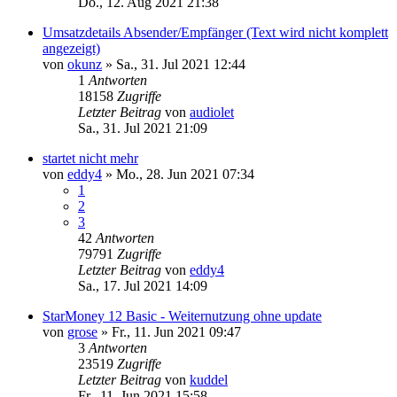
Do., 12. Aug 2021 21:38
Umsatzdetails Absender/Empfänger (Text wird nicht komplett
angezeigt)
von
okunz
»
Sa., 31. Jul 2021 12:44
1
Antworten
18158
Zugriffe
Letzter Beitrag
von
audiolet
Sa., 31. Jul 2021 21:09
startet nicht mehr
von
eddy4
»
Mo., 28. Jun 2021 07:34
1
2
3
42
Antworten
79791
Zugriffe
Letzter Beitrag
von
eddy4
Sa., 17. Jul 2021 14:09
StarMoney 12 Basic - Weiternutzung ohne update
von
grose
»
Fr., 11. Jun 2021 09:47
3
Antworten
23519
Zugriffe
Letzter Beitrag
von
kuddel
Fr., 11. Jun 2021 15:58