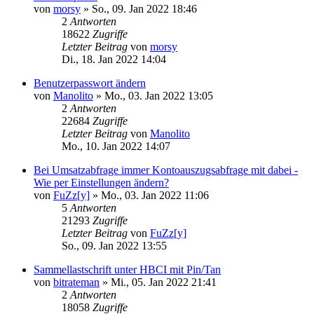
von
morsy
»
So., 09. Jan 2022 18:46
2
Antworten
18622
Zugriffe
Letzter Beitrag
von
morsy
Di., 18. Jan 2022 14:04
Benutzerpasswort ändern
von
Manolito
»
Mo., 03. Jan 2022 13:05
2
Antworten
22684
Zugriffe
Letzter Beitrag
von
Manolito
Mo., 10. Jan 2022 14:07
Bei Umsatzabfrage immer Kontoauszugsabfrage mit dabei -
Wie per Einstellungen ändern?
von
FuZz[y]
»
Mo., 03. Jan 2022 11:06
5
Antworten
21293
Zugriffe
Letzter Beitrag
von
FuZz[y]
So., 09. Jan 2022 13:55
Sammellastschrift unter HBCI mit Pin/Tan
von
bitrateman
»
Mi., 05. Jan 2022 21:41
2
Antworten
18058
Zugriffe