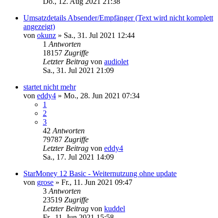
Do., 12. Aug 2021 21:38
Umsatzdetails Absender/Empfänger (Text wird nicht komplett
angezeigt)
von
okunz
»
Sa., 31. Jul 2021 12:44
1
Antworten
18157
Zugriffe
Letzter Beitrag
von
audiolet
Sa., 31. Jul 2021 21:09
startet nicht mehr
von
eddy4
»
Mo., 28. Jun 2021 07:34
1
2
3
42
Antworten
79787
Zugriffe
Letzter Beitrag
von
eddy4
Sa., 17. Jul 2021 14:09
StarMoney 12 Basic - Weiternutzung ohne update
von
grose
»
Fr., 11. Jun 2021 09:47
3
Antworten
23519
Zugriffe
Letzter Beitrag
von
kuddel
Fr., 11. Jun 2021 15:58