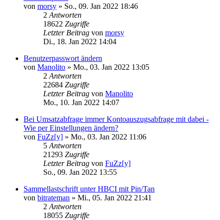
von
morsy
»
So., 09. Jan 2022 18:46
2
Antworten
18622
Zugriffe
Letzter Beitrag
von
morsy
Di., 18. Jan 2022 14:04
Benutzerpasswort ändern
von
Manolito
»
Mo., 03. Jan 2022 13:05
2
Antworten
22684
Zugriffe
Letzter Beitrag
von
Manolito
Mo., 10. Jan 2022 14:07
Bei Umsatzabfrage immer Kontoauszugsabfrage mit dabei -
Wie per Einstellungen ändern?
von
FuZz[y]
»
Mo., 03. Jan 2022 11:06
5
Antworten
21293
Zugriffe
Letzter Beitrag
von
FuZz[y]
So., 09. Jan 2022 13:55
Sammellastschrift unter HBCI mit Pin/Tan
von
bitrateman
»
Mi., 05. Jan 2022 21:41
2
Antworten
18055
Zugriffe