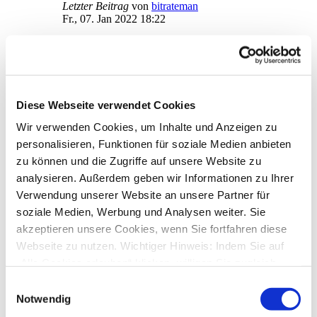
Letzter Beitrag
von
bitrateman
Fr., 07. Jan 2022 18:22
Sammellastschrift Starmoney 12 Basic
von
Marco.M
»
Mi., 05. Jan 2022 09:18
4
Antworten
19520
Zugriffe
Letzter Beitrag
von
Marco.M
Diese Webseite verwendet Cookies
Do., 06. Jan 2022 20:05
Wir verwenden Cookies, um Inhalte und Anzeigen zu
Umstellung HBCI- Chip-Tan: HBCI ausgelaufen!?
von
info@seminarurlaub.de
»
Do., 06. Jan 2022 18:56
personalisieren, Funktionen für soziale Medien anbieten
1
Antworten
zu können und die Zugriffe auf unsere Website zu
16975
Zugriffe
analysieren. Außerdem geben wir Informationen zu Ihrer
Letzter Beitrag
von
audiolet
Do., 06. Jan 2022 20:01
Verwendung unserer Website an unsere Partner für
soziale Medien, Werbung und Analysen weiter. Sie
Umsätze anzeigen lassen
akzeptieren unsere Cookies, wenn Sie fortfahren diese
von
hache
»
Di., 21. Dez 2021 10:13
1
Antworten
Webseite zu nutzen. Wichtiger Hinweis: Indem Sie auf
18097
Zugriffe
„Alle Cookies erlauben“ klicken, willigen Sie zugleich
Letzter Beitrag
von
ebi_f
gem. Art. 49 Abs. 1 S. 1 lit. a DSGVO ein, dass bei
Di., 21. Dez 2021 11:32
Einwilligungsauswahl
Benutzung bestimmter Dienste auf der Seite (Twitter,
Notwendig
kontoverwaltung
Google, LinkedIn) Ihre Daten in den USA verarbeitet