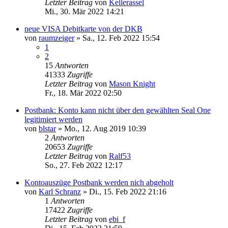
Letzter Beitrag
von
Kellerassel
Mi., 30. Mär 2022 14:21
neue VISA Debitkarte von der DKB
von
raumzeiger
»
Sa., 12. Feb 2022 15:54
1
2
15
Antworten
41333
Zugriffe
Letzter Beitrag
von
Mason Knight
Fr., 18. Mär 2022 02:50
Postbank: Konto kann nicht über den gewählten Seal One
legitimiert werden
von
blstar
»
Mo., 12. Aug 2019 10:39
2
Antworten
20653
Zugriffe
Letzter Beitrag
von
Ralf53
So., 27. Feb 2022 12:17
Kontoauszüge Postbank werden nich abgeholt
von
Karl Schranz
»
Di., 15. Feb 2022 21:16
1
Antworten
17422
Zugriffe
Letzter Beitrag
von
ebi_f