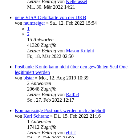
Letzter Beitrag
von
Kellerassel
Mi., 30. Mär 2022 14:21
neue VISA Debitkarte von der DKB
von
raumzeiger
»
Sa., 12. Feb 2022 15:54
1
2
15
Antworten
41320
Zugriffe
Letzter Beitrag
von
Mason Knight
Fr., 18. Mär 2022 02:50
Postbank: Konto kann nicht über den gewählten Seal One
legitimiert werden
von
blstar
»
Mo., 12. Aug 2019 10:39
2
Antworten
20648
Zugriffe
Letzter Beitrag
von
Ralf53
So., 27. Feb 2022 12:17
Kontoauszüge Postbank werden nich abgeholt
von
Karl Schranz
»
Di., 15. Feb 2022 21:16
1
Antworten
17412
Zugriffe
Letzter Beitrag
von
ebi_f