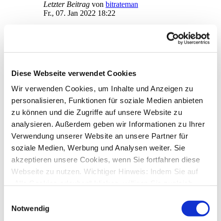
Letzter Beitrag
von
bitrateman
Fr., 07. Jan 2022 18:22
Sammellastschrift Starmoney 12 Basic
von
Marco.M
»
Mi., 05. Jan 2022 09:18
4
Antworten
19515
Zugriffe
Letzter Beitrag
von
Marco.M
Diese Webseite verwendet Cookies
Do., 06. Jan 2022 20:05
Wir verwenden Cookies, um Inhalte und Anzeigen zu
Umstellung HBCI- Chip-Tan: HBCI ausgelaufen!?
von
info@seminarurlaub.de
»
Do., 06. Jan 2022 18:56
personalisieren, Funktionen für soziale Medien anbieten
1
Antworten
zu können und die Zugriffe auf unsere Website zu
16970
Zugriffe
analysieren. Außerdem geben wir Informationen zu Ihrer
Letzter Beitrag
von
audiolet
Do., 06. Jan 2022 20:01
Verwendung unserer Website an unsere Partner für
soziale Medien, Werbung und Analysen weiter. Sie
Umsätze anzeigen lassen
akzeptieren unsere Cookies, wenn Sie fortfahren diese
von
hache
»
Di., 21. Dez 2021 10:13
1
Antworten
Webseite zu nutzen. Wichtiger Hinweis: Indem Sie auf
18082
Zugriffe
„Alle Cookies erlauben“ klicken, willigen Sie zugleich
Letzter Beitrag
von
ebi_f
gem. Art. 49 Abs. 1 S. 1 lit. a DSGVO ein, dass bei
Di., 21. Dez 2021 11:32
Einwilligungsauswahl
Benutzung bestimmter Dienste auf der Seite (Twitter,
Notwendig
kontoverwaltung
Google, LinkedIn) Ihre Daten in den USA verarbeitet