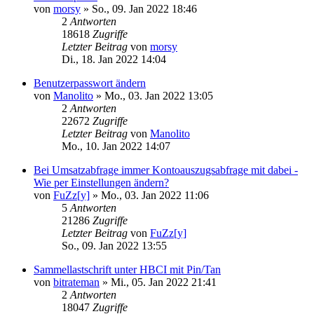
von
morsy
»
So., 09. Jan 2022 18:46
2
Antworten
18618
Zugriffe
Letzter Beitrag
von
morsy
Di., 18. Jan 2022 14:04
Benutzerpasswort ändern
von
Manolito
»
Mo., 03. Jan 2022 13:05
2
Antworten
22672
Zugriffe
Letzter Beitrag
von
Manolito
Mo., 10. Jan 2022 14:07
Bei Umsatzabfrage immer Kontoauszugsabfrage mit dabei -
Wie per Einstellungen ändern?
von
FuZz[y]
»
Mo., 03. Jan 2022 11:06
5
Antworten
21286
Zugriffe
Letzter Beitrag
von
FuZz[y]
So., 09. Jan 2022 13:55
Sammellastschrift unter HBCI mit Pin/Tan
von
bitrateman
»
Mi., 05. Jan 2022 21:41
2
Antworten
18047
Zugriffe