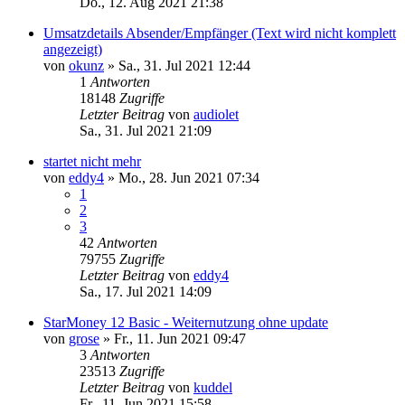
Do., 12. Aug 2021 21:38
Umsatzdetails Absender/Empfänger (Text wird nicht komplett
angezeigt)
von
okunz
»
Sa., 31. Jul 2021 12:44
1
Antworten
18148
Zugriffe
Letzter Beitrag
von
audiolet
Sa., 31. Jul 2021 21:09
startet nicht mehr
von
eddy4
»
Mo., 28. Jun 2021 07:34
1
2
3
42
Antworten
79755
Zugriffe
Letzter Beitrag
von
eddy4
Sa., 17. Jul 2021 14:09
StarMoney 12 Basic - Weiternutzung ohne update
von
grose
»
Fr., 11. Jun 2021 09:47
3
Antworten
23513
Zugriffe
Letzter Beitrag
von
kuddel
Fr., 11. Jun 2021 15:58