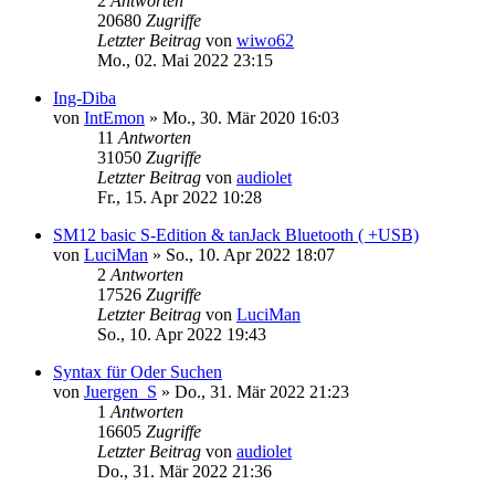
2
Antworten
20680
Zugriffe
Letzter Beitrag
von
wiwo62
Mo., 02. Mai 2022 23:15
Ing-Diba
von
IntEmon
»
Mo., 30. Mär 2020 16:03
11
Antworten
31050
Zugriffe
Letzter Beitrag
von
audiolet
Fr., 15. Apr 2022 10:28
SM12 basic S-Edition & tanJack Bluetooth ( +USB)
von
LuciMan
»
So., 10. Apr 2022 18:07
2
Antworten
17526
Zugriffe
Letzter Beitrag
von
LuciMan
So., 10. Apr 2022 19:43
Syntax für Oder Suchen
von
Juergen_S
»
Do., 31. Mär 2022 21:23
1
Antworten
16605
Zugriffe
Letzter Beitrag
von
audiolet
Do., 31. Mär 2022 21:36