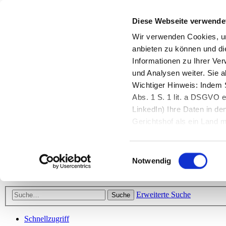
Diese Webseite verwende
Zurück zu StarMoney.de
Login Kundenbereich
Wir verwenden Cookies, um
anbieten zu können und di
Zurück zu StarMoney.de
Informationen zu Ihrer Ve
Login Kundenbereich
und Analysen weiter. Sie 
Zum Inhalt
Wichtiger Hinweis: Indem S
☰
Abs. 1 S. 1 lit. a DSGVO e
LinkedIn) Ihre Daten in 
Herzlich willkommen!
Gerichtshof als ein Land
eingeschätzt. Mehr Informa
Das StarMoney-Forum ist ein Diskussionsforum rund um unsere Prod
Einwilligungsauswahl
Kunden viele nützliche Hilfestellungen und interessante Tipps und Tri
Notwendig
Hinweise: Bitte beachten Sie unsere
Netiquette/Benimmregeln
. Bei S
Erweiterte Suche
Suche
Schnellzugriff