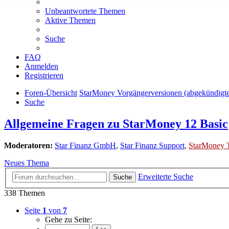
Unbeantwortete Themen
Aktive Themen
Suche
FAQ
Anmelden
Registrieren
Foren-Übersicht
StarMoney Vorgängerversionen (abgekündigt
Suche
Allgemeine Fragen zu StarMoney 12 Basic
Moderatoren:
Star Finanz GmbH
,
Star Finanz Support
,
StarMoney 
Neues Thema
Erweiterte Suche
Suche
338 Themen
Seite
1
von
7
Gehe zu Seite: