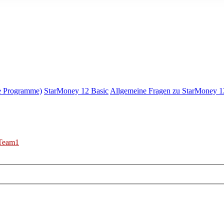
e Programme)
StarMoney 12 Basic
Allgemeine Fragen zu StarMoney 1
Team1