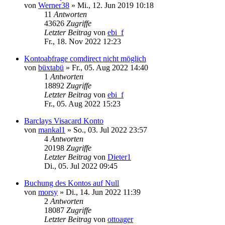
von
Werner38
»
Mi., 12. Jun 2019 10:18
11
Antworten
43626
Zugriffe
Letzter Beitrag
von
ebi_f
Fr., 18. Nov 2022 12:23
Kontoabfrage comdirect nicht möglich
von
büxtabü
»
Fr., 05. Aug 2022 14:40
1
Antworten
18892
Zugriffe
Letzter Beitrag
von
ebi_f
Fr., 05. Aug 2022 15:23
Barclays Visacard Konto
von
mankal1
»
So., 03. Jul 2022 23:57
4
Antworten
20198
Zugriffe
Letzter Beitrag
von
Dieter1
Di., 05. Jul 2022 09:45
Buchung des Kontos auf Null
von
morsy
»
Di., 14. Jun 2022 11:39
2
Antworten
18087
Zugriffe
Letzter Beitrag
von
ottoager