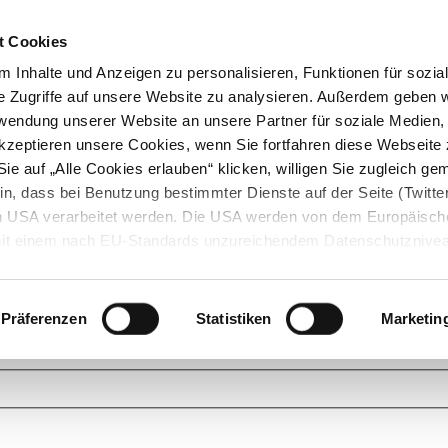
t Cookies
 Inhalte und Anzeigen zu personalisieren, Funktionen für sozia
e Zugriffe auf unsere Website zu analysieren. Außerdem geben w
rwendung unserer Website an unsere Partner für soziale Medien
akzeptieren unsere Cookies, wenn Sie fortfahren diese Webseite 
ie auf „Alle Cookies erlauben“ klicken, willigen Sie zugleich gem
in, dass bei Benutzung bestimmter Dienste auf der Seite (Twitte
den USA verarbeitet werden. Die USA werden von dem Europäisch
 mit einem nach EU-Standards unzureichendem Datenschutznive
tionen dazu finden Sie hier und in unseren Datenschutzrichtlinien
ukte. Das Grundprinzip der StarMoney Community ist dabei ganz einf
cks. Stellen Sie Ihre Fragen und helfen Sie mit Ihrem Wissen anderen w
Präferenzen
Statistiken
Marketin
upportanfragen zu unseren Produkten wenden Sie sich bitte an den
Star