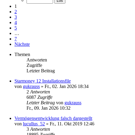
1
2
3
4
5
…
7
Nächste
Themen
Antworten
Zugriffe
Letzter Beitrag
Starmoney 12 Installationsfile
von
gukrauss
»
Fr., 02. Jan 2026 18:34
2
Antworten
6087
Zugriffe
Letzter Beitrag
von
gukrauss
Fr., 09. Jan 2026 10:32
Vermögensentwicklung falsch dargestellt
von
lucullus_52
»
Fr., 11. Okt 2019 12:46
3
Antworten
18895
Zugriffe