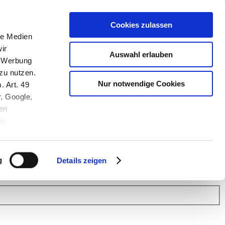
Cookies zulassen
le Medien
ir
Auswahl erlauben
, Werbung
zu nutzen.
Nur notwendige Cookies
. Art. 49
r, Google,
en
au
 (Link s.u.).
ach: Kunden helfen Kunden. Erfahren Sie im Austausch mit anderen
eiter.
g
Details zeigen
 Finanz Support
.