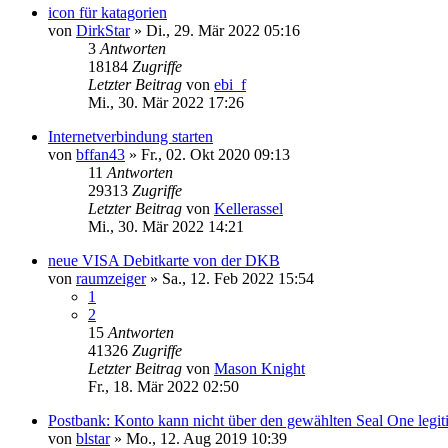
icon für katagorien
von
DirkStar
»
Di., 29. Mär 2022 05:16
3
Antworten
18184
Zugriffe
Letzter Beitrag
von
ebi_f
Mi., 30. Mär 2022 17:26
Internetverbindung starten
von
bffan43
»
Fr., 02. Okt 2020 09:13
11
Antworten
29313
Zugriffe
Letzter Beitrag
von
Kellerassel
Mi., 30. Mär 2022 14:21
neue VISA Debitkarte von der DKB
von
raumzeiger
»
Sa., 12. Feb 2022 15:54
1
2
15
Antworten
41326
Zugriffe
Letzter Beitrag
von
Mason Knight
Fr., 18. Mär 2022 02:50
Postbank: Konto kann nicht über den gewählten Seal One legit
von
blstar
»
Mo., 12. Aug 2019 10:39