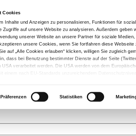
t Cookies
 Inhalte und Anzeigen zu personalisieren, Funktionen für sozia
e Zugriffe auf unsere Website zu analysieren. Außerdem geben w
rwendung unserer Website an unsere Partner für soziale Medien
akzeptieren unsere Cookies, wenn Sie fortfahren diese Webseite 
ie auf „Alle Cookies erlauben“ klicken, willigen Sie zugleich gem
in, dass bei Benutzung bestimmter Dienste auf der Seite (Twitte
den USA verarbeitet werden. Die USA werden von dem Europäisch
 mit einem nach EU-Standards unzureichendem Datenschutznive
tionen dazu finden Sie hier und in unseren Datenschutzrichtlinien
ukte. Das Grundprinzip der StarMoney Community ist dabei ganz einf
cks. Stellen Sie Ihre Fragen und helfen Sie mit Ihrem Wissen anderen w
Präferenzen
Statistiken
Marketin
upportanfragen zu unseren Produkten wenden Sie sich bitte an den
Star