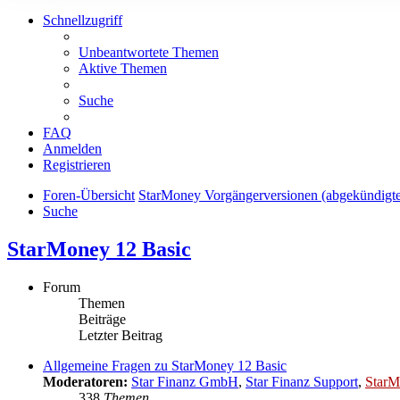
Schnellzugriff
Unbeantwortete Themen
Aktive Themen
Suche
FAQ
Anmelden
Registrieren
Foren-Übersicht
StarMoney Vorgängerversionen (abgekündigt
Suche
StarMoney 12 Basic
Forum
Themen
Beiträge
Letzter Beitrag
Allgemeine Fragen zu StarMoney 12 Basic
Moderatoren:
Star Finanz GmbH
,
Star Finanz Support
,
StarM
338
Themen