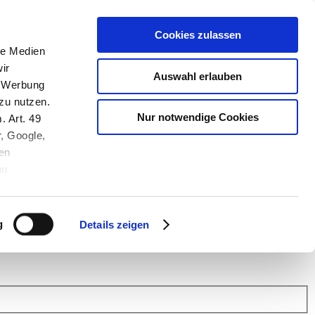
Cookies zulassen
le Medien
ir
Auswahl erlauben
, Werbung
zu nutzen.
Nur notwendige Cookies
. Art. 49
r, Google,
en
au
 (Link s.u.).
ach: Kunden helfen Kunden. Erfahren Sie im Austausch mit anderen
eiter.
g
Details zeigen
 Finanz Support
.