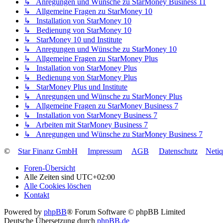
↳ Anregungen und Wünsche zu StarMoney Business 11
↳ Allgemeine Fragen zu StarMoney 10
↳ Installation von StarMoney 10
↳ Bedienung von StarMoney 10
↳ StarMoney 10 und Institute
↳ Anregungen und Wünsche zu StarMoney 10
↳ Allgemeine Fragen zu StarMoney Plus
↳ Installation von StarMoney Plus
↳ Bedienung von StarMoney Plus
↳ StarMoney Plus und Institute
↳ Anregungen und Wünsche zu StarMoney Plus
↳ Allgemeine Fragen zu StarMoney Business 7
↳ Installation von StarMoney Business 7
↳ Arbeiten mit StarMoney Business 7
↳ Anregungen und Wünsche zu StarMoney Business 7
©
Star Finanz GmbH
Impressum
AGB
Datenschutz
Neti
Foren-Übersicht
Alle Zeiten sind
UTC+02:00
Alle Cookies löschen
Kontakt
Powered by
phpBB
® Forum Software © phpBB Limited
Deutsche Übersetzung durch
phpBB.de