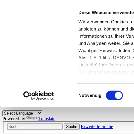
Diese Webseite verwende
Zurück zu StarMoney.de
Login Kundenbereich
Wir verwenden Cookies, um
anbieten zu können und di
Zurück zu StarMoney.de
Informationen zu Ihrer Ve
Login Kundenbereich
und Analysen weiter. Sie 
Zum Inhalt
Wichtiger Hinweis: Indem S
☰
Abs. 1 S. 1 lit. a DSGVO e
LinkedIn) Ihre Daten in 
Herzlich willkommen!
Gerichtshof als ein Land
eingeschätzt. Mehr Informa
Das StarMoney-Forum ist ein Diskussionsforum rund um unsere Prod
Einwilligungsauswahl
Kunden viele nützliche Hilfestellungen und interessante Tipps und Tri
Notwendig
Hinweise: Bitte beachten Sie unsere
Netiquette/Benimmregeln
. Bei S
Powered by
Translate
Erweiterte Suche
Suche