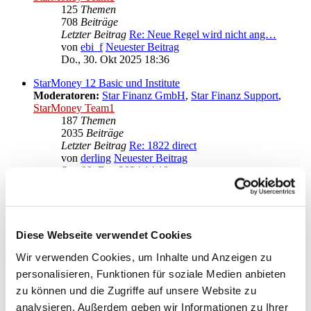
125
Themen
708
Beiträge
Letzter Beitrag
Re: Neue Regel wird nicht ang…
von
ebi_f
Neuester Beitrag
Do., 30. Okt 2025 18:36
StarMoney 12 Basic und Institute
Moderatoren:
Star Finanz GmbH
,
Star Finanz Support
,
StarMoney Team1
187
Themen
2035
Beiträge
Letzter Beitrag
Re: 1822 direct
von
derling
Neuester Beitrag
So., 08. Dez 2024 14:18
Anregungen und Wünsche zu StarMoney 12 Basic
Moderatoren:
Star Finanz GmbH
,
Star Finanz Support
,
StarMoney Team1
Diese Webseite verwendet Cookies
Gehe zu
Wir verwenden Cookies, um Inhalte und Anzeigen zu
personalisieren, Funktionen für soziale Medien anbieten
Star Finanz GmbH
zu können und die Zugriffe auf unsere Website zu
↳ Ankündigungen der Star Finanz GmbH
↳ Inhalte OnlineUpdates (Produktaktualisierungen)
analysieren. Außerdem geben wir Informationen zu Ihrer