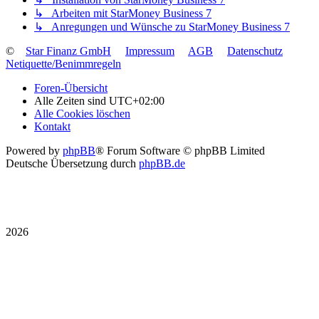
↳ Arbeiten mit StarMoney Business 7
↳ Anregungen und Wünsche zu StarMoney Business 7
©
Star Finanz GmbH
Impressum
AGB
Datenschutz
Netiquette/Benimmregeln
Foren-Übersicht
Alle Zeiten sind
UTC+02:00
Alle Cookies löschen
Kontakt
Powered by
phpBB
® Forum Software © phpBB Limited
Deutsche Übersetzung durch
phpBB.de
2026