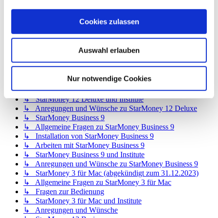
↳ StarMoney 12 Basic
↳ Allgemeine Fragen zu StarMoney 12 Basic
Cookies zulassen
↳ Installation von StarMoney 12 Basic
↳ Bedienung von StarMoney 12 Basic
↳ StarMoney 12 Basic und Institute
Auswahl erlauben
↳ Anregungen und Wünsche zu StarMoney 12 Basic
↳ StarMoney 12 Deluxe
↳ Allgemeine Fragen zu StarMoney 12 Deluxe
Nur notwendige Cookies
↳ Installation von StarMoney 12 Deluxe
↳ Bedienung von StarMoney 12 Deluxe
↳ StarMoney 12 Deluxe und Institute
↳ Anregungen und Wünsche zu StarMoney 12 Deluxe
↳ StarMoney Business 9
↳ Allgemeine Fragen zu StarMoney Business 9
↳ Installation von StarMoney Business 9
↳ Arbeiten mit StarMoney Business 9
↳ StarMoney Business 9 und Institute
↳ Anregungen und Wünsche zu StarMoney Business 9
↳ StarMoney 3 für Mac (abgekündigt zum 31.12.2023)
↳ Allgemeine Fragen zu StarMoney 3 für Mac
↳ Fragen zur Bedienung
↳ StarMoney 3 für Mac und Institute
↳ Anregungen und Wünsche