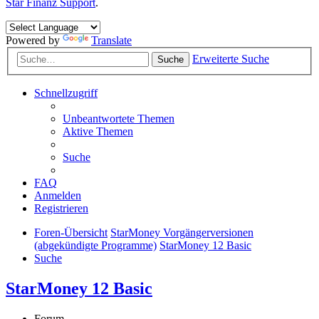
Star Finanz Support
.
Powered by
Translate
Erweiterte Suche
Suche
Schnellzugriff
Unbeantwortete Themen
Aktive Themen
Suche
FAQ
Anmelden
Registrieren
Foren-Übersicht
StarMoney Vorgängerversionen
(abgekündigte Programme)
StarMoney 12 Basic
Suche
StarMoney 12 Basic
Forum