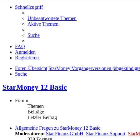
Schnellzugriff
Unbeantwortete Themen
Aktive Themen
Suche
FAQ
Anmelden
Registrieren
Foren-Übersicht
StarMoney Vorgängerversionen (abgekündigt
Suche
StarMoney 12 Basic
Forum
Themen
Beiträge
Letzter Beitrag
Allgemeine Fragen zu StarMoney 12 Basic
Moderatoren:
Star Finanz GmbH
,
Star Finanz Support
,
StarM
338
Themen