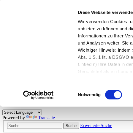
Diese Webseite verwende
Zurück zu StarMoney.de
Login Kundenbereich
Wir verwenden Cookies, um
anbieten zu können und di
Zurück zu StarMoney.de
Informationen zu Ihrer Ve
Login Kundenbereich
und Analysen weiter. Sie 
Zum Inhalt
Wichtiger Hinweis: Indem S
☰
Abs. 1 S. 1 lit. a DSGVO e
LinkedIn) Ihre Daten in 
Herzlich willkommen!
Gerichtshof als ein Land
eingeschätzt. Mehr Informa
Das StarMoney-Forum ist ein Diskussionsforum rund um unsere Prod
Einwilligungsauswahl
Kunden viele nützliche Hilfestellungen und interessante Tipps und Tri
Notwendig
Hinweise: Bitte beachten Sie unsere
Netiquette/Benimmregeln
. Bei S
Powered by
Translate
Erweiterte Suche
Suche