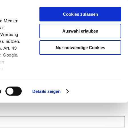
Cookies zulassen
le Medien
ir
Auswahl erlauben
, Werbung
zu nutzen.
Nur notwendige Cookies
. Art. 49
r, Google,
en
au
 (Link s.u.).
ach: Kunden helfen Kunden. Erfahren Sie im Austausch mit anderen
eiter.
g
Details zeigen
 Finanz Support
.