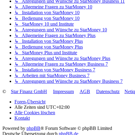
↳ Anregungen und Wünsche zu StarMoney Business 11
↳ Allgemeine Fragen zu StarMoney 10
↳ Installation von StarMoney 10
↳ Bedienung von StarMoney 10
↳ StarMoney 10 und Institute
↳ Anregungen und Wünsche zu StarMoney 10
↳ Allgemeine Fragen zu StarMoney Plus
↳ Installation von StarMoney Plus
↳ Bedienung von StarMoney Plus
↳ StarMoney Plus und Institute
↳ Anregungen und Wünsche zu StarMoney Plus
↳ Allgemeine Fragen zu StarMoney Business 7
↳ Installation von StarMoney Business 7
↳ Arbeiten mit StarMoney Business 7
↳ Anregungen und Wünsche zu StarMoney Business 7
©
Star Finanz GmbH
Impressum
AGB
Datenschutz
Neti
Foren-Übersicht
Alle Zeiten sind
UTC+02:00
Alle Cookies löschen
Kontakt
Powered by
phpBB
® Forum Software © phpBB Limited
Deutsche Übersetzung durch
phpBB.de