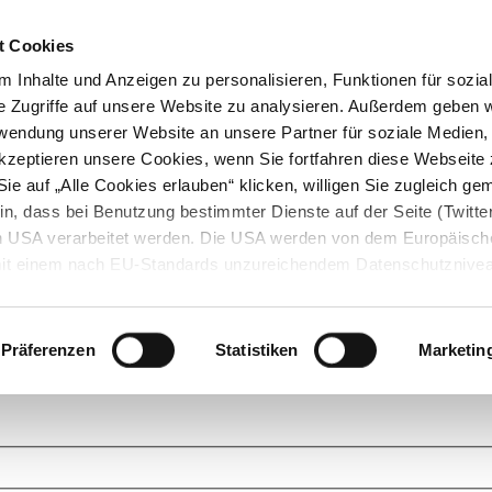
t Cookies
 Inhalte und Anzeigen zu personalisieren, Funktionen für sozia
e Zugriffe auf unsere Website zu analysieren. Außerdem geben w
rwendung unserer Website an unsere Partner für soziale Medien
akzeptieren unsere Cookies, wenn Sie fortfahren diese Webseite 
ie auf „Alle Cookies erlauben“ klicken, willigen Sie zugleich gem
in, dass bei Benutzung bestimmter Dienste auf der Seite (Twitte
den USA verarbeitet werden. Die USA werden von dem Europäisch
 mit einem nach EU-Standards unzureichendem Datenschutznive
tionen dazu finden Sie hier und in unseren Datenschutzrichtlinien
ukte. Das Grundprinzip der StarMoney Community ist dabei ganz einf
cks. Stellen Sie Ihre Fragen und helfen Sie mit Ihrem Wissen anderen w
Präferenzen
Statistiken
Marketin
upportanfragen zu unseren Produkten wenden Sie sich bitte an den
Star