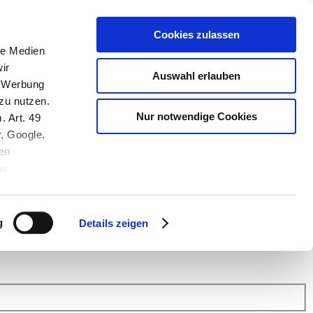
Cookies zulassen
le Medien
ir
Auswahl erlauben
, Werbung
zu nutzen.
Nur notwendige Cookies
. Art. 49
r, Google,
en
au
 (Link s.u.).
ach: Kunden helfen Kunden. Erfahren Sie im Austausch mit anderen
eiter.
g
Details zeigen
 Finanz Support
.