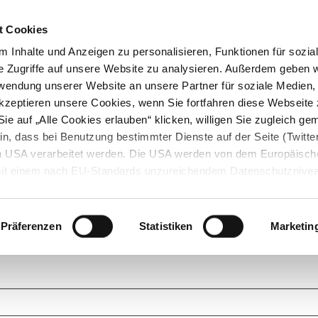
t Cookies
 Inhalte und Anzeigen zu personalisieren, Funktionen für sozia
e Zugriffe auf unsere Website zu analysieren. Außerdem geben w
rwendung unserer Website an unsere Partner für soziale Medien
akzeptieren unsere Cookies, wenn Sie fortfahren diese Webseite 
ie auf „Alle Cookies erlauben“ klicken, willigen Sie zugleich gem
in, dass bei Benutzung bestimmter Dienste auf der Seite (Twitte
den USA verarbeitet werden. Die USA werden von dem Europäisch
 mit einem nach EU-Standards unzureichendem Datenschutznive
tionen dazu finden Sie hier und in unseren Datenschutzrichtlinien
ukte. Das Grundprinzip der StarMoney Community ist dabei ganz einf
cks. Stellen Sie Ihre Fragen und helfen Sie mit Ihrem Wissen anderen w
Präferenzen
Statistiken
Marketin
upportanfragen zu unseren Produkten wenden Sie sich bitte an den
Star