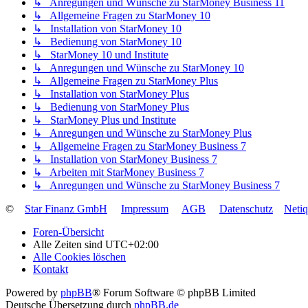
↳ Anregungen und Wünsche zu StarMoney Business 11
↳ Allgemeine Fragen zu StarMoney 10
↳ Installation von StarMoney 10
↳ Bedienung von StarMoney 10
↳ StarMoney 10 und Institute
↳ Anregungen und Wünsche zu StarMoney 10
↳ Allgemeine Fragen zu StarMoney Plus
↳ Installation von StarMoney Plus
↳ Bedienung von StarMoney Plus
↳ StarMoney Plus und Institute
↳ Anregungen und Wünsche zu StarMoney Plus
↳ Allgemeine Fragen zu StarMoney Business 7
↳ Installation von StarMoney Business 7
↳ Arbeiten mit StarMoney Business 7
↳ Anregungen und Wünsche zu StarMoney Business 7
©
Star Finanz GmbH
Impressum
AGB
Datenschutz
Neti
Foren-Übersicht
Alle Zeiten sind
UTC+02:00
Alle Cookies löschen
Kontakt
Powered by
phpBB
® Forum Software © phpBB Limited
Deutsche Übersetzung durch
phpBB.de