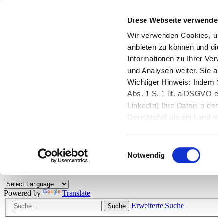
Diese Webseite verwende
Zurück zu StarMoney.de
Login Kundenbereich
Wir verwenden Cookies, um
anbieten zu können und di
Zurück zu StarMoney.de
Informationen zu Ihrer Ve
Login Kundenbereich
und Analysen weiter. Sie 
Zum Inhalt
Wichtiger Hinweis: Indem S
☰
Abs. 1 S. 1 lit. a DSGVO e
LinkedIn) Ihre Daten in 
Herzlich willkommen!
Gerichtshof als ein Land
eingeschätzt. Mehr Informa
Das StarMoney-Forum ist ein Diskussionsforum rund um unsere Prod
Einwilligungsauswahl
Kunden viele nützliche Hilfestellungen und interessante Tipps und Tri
Notwendig
Hinweise: Bitte beachten Sie unsere
Netiquette/Benimmregeln
. Bei S
Powered by
Translate
Erweiterte Suche
Suche