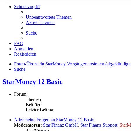
Schnellzugriff
Unbeantwortete Themen
Aktive Themen
Suche
FAQ
Anmelden
Registrieren
Foren-Übersicht
StarMoney Vorgängerversionen (abgekündigt
Suche
StarMoney 12 Basic
Forum
Themen
Beiträge
Letzter Beitrag
Allgemeine Fragen zu StarMoney 12 Basic
Moderatoren:
Star Finanz GmbH
,
Star Finanz Support
,
StarM
338
Themen