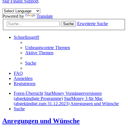
Star Finanz Support
.
Powered by
Translate
Erweiterte Suche
Suche
Schnellzugriff
Unbeantwortete Themen
Aktive Themen
Suche
FAQ
Anmelden
Registrieren
Foren-Übersicht
StarMoney Vorgängerversionen
(abgekündigte Programme)
StarMoney 3 für Mac
(abgekündigt zum 31.12.2023)
Anregungen und Wünsche
Suche
Anregungen und Wünsche