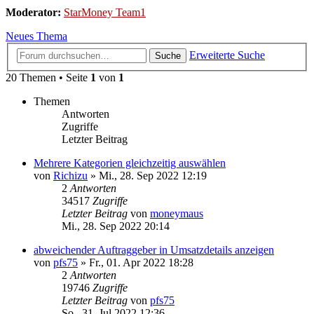
Moderator:
StarMoney Team1
Neues Thema
Erweiterte Suche
Suche
20 Themen • Seite
1
von
1
Themen
Antworten
Zugriffe
Letzter Beitrag
Mehrere Kategorien gleichzeitig auswählen
von
Richizu
»
Mi., 28. Sep 2022 12:19
2
Antworten
34517
Zugriffe
Letzter Beitrag
von
moneymaus
Mi., 28. Sep 2022 20:14
abweichender Auftraggeber in Umsatzdetails anzeigen
von
pfs75
»
Fr., 01. Apr 2022 18:28
2
Antworten
19746
Zugriffe
Letzter Beitrag
von
pfs75
So., 31. Jul 2022 12:36