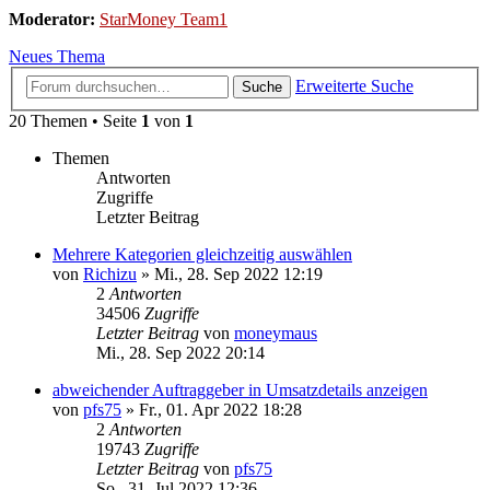
Moderator:
StarMoney Team1
Neues Thema
Erweiterte Suche
Suche
20 Themen • Seite
1
von
1
Themen
Antworten
Zugriffe
Letzter Beitrag
Mehrere Kategorien gleichzeitig auswählen
von
Richizu
»
Mi., 28. Sep 2022 12:19
2
Antworten
34506
Zugriffe
Letzter Beitrag
von
moneymaus
Mi., 28. Sep 2022 20:14
abweichender Auftraggeber in Umsatzdetails anzeigen
von
pfs75
»
Fr., 01. Apr 2022 18:28
2
Antworten
19743
Zugriffe
Letzter Beitrag
von
pfs75
So., 31. Jul 2022 12:36