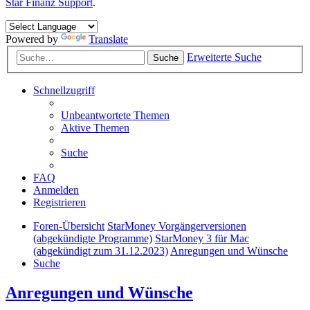
Star Finanz Support
.
Powered by
Translate
Erweiterte Suche
Suche
Schnellzugriff
Unbeantwortete Themen
Aktive Themen
Suche
FAQ
Anmelden
Registrieren
Foren-Übersicht
StarMoney Vorgängerversionen
(abgekündigte Programme)
StarMoney 3 für Mac
(abgekündigt zum 31.12.2023)
Anregungen und Wünsche
Suche
Anregungen und Wünsche