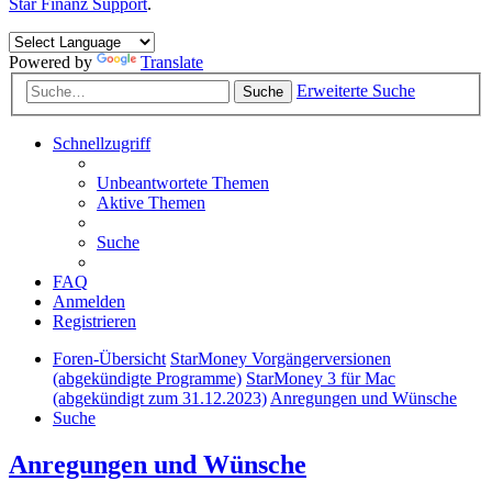
Star Finanz Support
.
Powered by
Translate
Erweiterte Suche
Suche
Schnellzugriff
Unbeantwortete Themen
Aktive Themen
Suche
FAQ
Anmelden
Registrieren
Foren-Übersicht
StarMoney Vorgängerversionen
(abgekündigte Programme)
StarMoney 3 für Mac
(abgekündigt zum 31.12.2023)
Anregungen und Wünsche
Suche
Anregungen und Wünsche