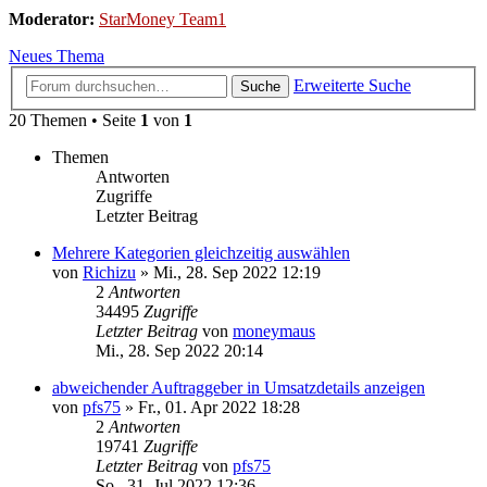
Moderator:
StarMoney Team1
Neues Thema
Erweiterte Suche
Suche
20 Themen • Seite
1
von
1
Themen
Antworten
Zugriffe
Letzter Beitrag
Mehrere Kategorien gleichzeitig auswählen
von
Richizu
»
Mi., 28. Sep 2022 12:19
2
Antworten
34495
Zugriffe
Letzter Beitrag
von
moneymaus
Mi., 28. Sep 2022 20:14
abweichender Auftraggeber in Umsatzdetails anzeigen
von
pfs75
»
Fr., 01. Apr 2022 18:28
2
Antworten
19741
Zugriffe
Letzter Beitrag
von
pfs75
So., 31. Jul 2022 12:36