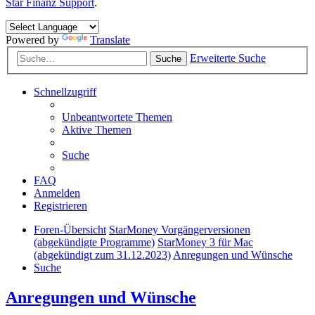
Star Finanz Support
.
Powered by
Translate
Erweiterte Suche
Suche
Schnellzugriff
Unbeantwortete Themen
Aktive Themen
Suche
FAQ
Anmelden
Registrieren
Foren-Übersicht
StarMoney Vorgängerversionen
(abgekündigte Programme)
StarMoney 3 für Mac
(abgekündigt zum 31.12.2023)
Anregungen und Wünsche
Suche
Anregungen und Wünsche