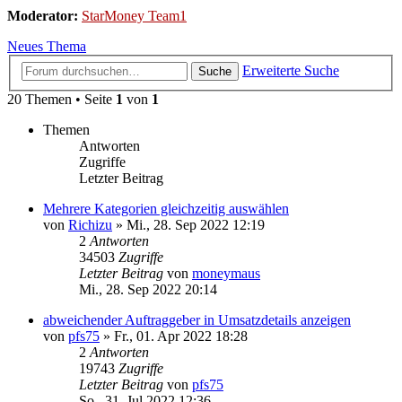
Moderator:
StarMoney Team1
Neues Thema
Erweiterte Suche
Suche
20 Themen • Seite
1
von
1
Themen
Antworten
Zugriffe
Letzter Beitrag
Mehrere Kategorien gleichzeitig auswählen
von
Richizu
»
Mi., 28. Sep 2022 12:19
2
Antworten
34503
Zugriffe
Letzter Beitrag
von
moneymaus
Mi., 28. Sep 2022 20:14
abweichender Auftraggeber in Umsatzdetails anzeigen
von
pfs75
»
Fr., 01. Apr 2022 18:28
2
Antworten
19743
Zugriffe
Letzter Beitrag
von
pfs75
So., 31. Jul 2022 12:36