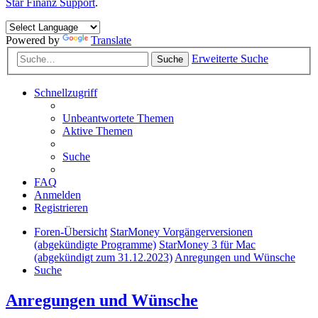
Star Finanz Support
.
Powered by
Translate
Erweiterte Suche
Suche
Schnellzugriff
Unbeantwortete Themen
Aktive Themen
Suche
FAQ
Anmelden
Registrieren
Foren-Übersicht
StarMoney Vorgängerversionen
(abgekündigte Programme)
StarMoney 3 für Mac
(abgekündigt zum 31.12.2023)
Anregungen und Wünsche
Suche
Anregungen und Wünsche