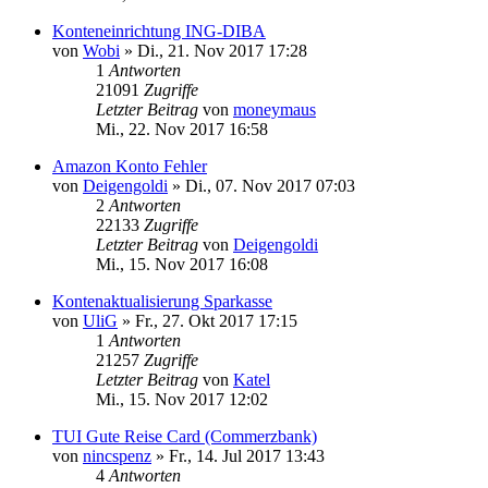
Konteneinrichtung ING-DIBA
von
Wobi
»
Di., 21. Nov 2017 17:28
1
Antworten
21091
Zugriffe
Letzter Beitrag
von
moneymaus
Mi., 22. Nov 2017 16:58
Amazon Konto Fehler
von
Deigengoldi
»
Di., 07. Nov 2017 07:03
2
Antworten
22133
Zugriffe
Letzter Beitrag
von
Deigengoldi
Mi., 15. Nov 2017 16:08
Kontenaktualisierung Sparkasse
von
UliG
»
Fr., 27. Okt 2017 17:15
1
Antworten
21257
Zugriffe
Letzter Beitrag
von
Katel
Mi., 15. Nov 2017 12:02
TUI Gute Reise Card (Commerzbank)
von
nincspenz
»
Fr., 14. Jul 2017 13:43
4
Antworten