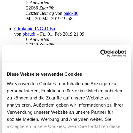
2
Antworten
22066
Zugriffe
Letzter Beitrag
von
balck86
Mi., 20. Mär 2019 19:58
Girokonto ING-DiBa
von
pbaudi
»
Fr., 01. Feb 2019 21:09
6
Antworten
27349
Zugriffe
Letzter Beitrag
von
audiolet
Do., 07. Mär 2019 19:49
Abfrage Targobank VISA Umsätze
von
Daniel_N
»
Di., 05. Feb 2019 15:09
Diese Webseite verwendet Cookies
3
Antworten
27046
Zugriffe
Wir verwenden Cookies, um Inhalte und Anzeigen zu
Letzter Beitrag
von
info
personalisieren, Funktionen für soziale Medien anbieten
Mi., 06. Feb 2019 12:25
zu können und die Zugriffe auf unsere Website zu
Abfrage Targobank Sparkonten Umsätze
analysieren. Außerdem geben wir Informationen zu Ihrer
von
Daniel_N
»
Di., 05. Feb 2019 15:20
Verwendung unserer Website an unsere Partner für
1
Antworten
21409
Zugriffe
soziale Medien, Werbung und Analysen weiter. Sie
Letzter Beitrag
von
audiolet
akzeptieren unsere Cookies, wenn Sie fortfahren diese
Di., 05. Feb 2019 20:26