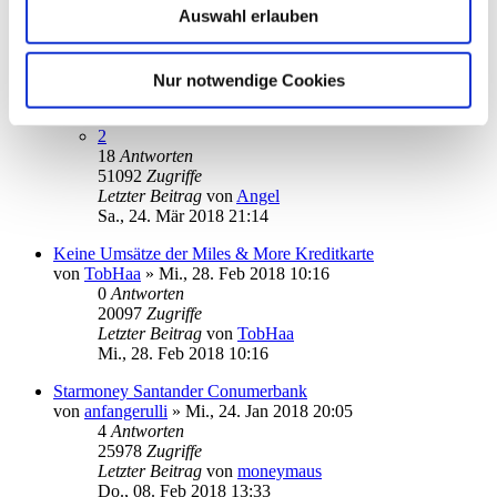
Auswahl erlauben
Letzter Beitrag
von
audiolet
Do., 26. Jul 2018 20:02
Sparkasse Konto einrichten
Nur notwendige Cookies
von
pbaudi
»
Di., 13. Mär 2018 15:14
1
2
18
Antworten
51092
Zugriffe
Letzter Beitrag
von
Angel
Sa., 24. Mär 2018 21:14
Keine Umsätze der Miles & More Kreditkarte
von
TobHaa
»
Mi., 28. Feb 2018 10:16
0
Antworten
20097
Zugriffe
Letzter Beitrag
von
TobHaa
Mi., 28. Feb 2018 10:16
Starmoney Santander Conumerbank
von
anfangerulli
»
Mi., 24. Jan 2018 20:05
4
Antworten
25978
Zugriffe
Letzter Beitrag
von
moneymaus
Do., 08. Feb 2018 13:33