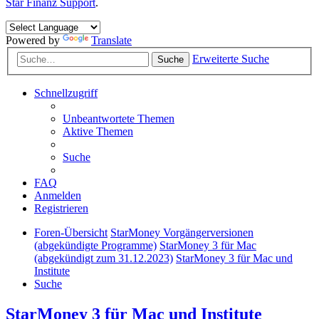
Star Finanz Support
.
Powered by
Translate
Erweiterte Suche
Suche
Schnellzugriff
Unbeantwortete Themen
Aktive Themen
Suche
FAQ
Anmelden
Registrieren
Foren-Übersicht
StarMoney Vorgängerversionen
(abgekündigte Programme)
StarMoney 3 für Mac
(abgekündigt zum 31.12.2023)
StarMoney 3 für Mac und
Institute
Suche
StarMoney 3 für Mac und Institute